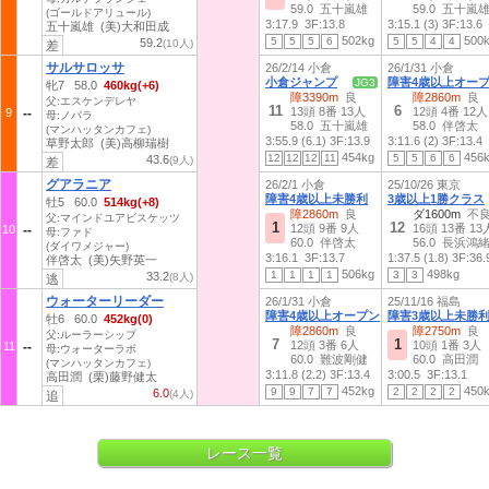
59.0 五十嵐雄
59.0 五十嵐
(ゴールドアリュール)
3:17.9
3F:13.8
3:15.1 (3)
3F:13.6
五十嵐雄 (美)大和田成
502kg
500
5
5
5
6
5
5
4
4
59.2
(10人)
差
サルサロッサ
26/2/14 小倉
26/1/31 小倉
小倉ジャンプ
障害4歳以上オー
JG3
牝7 58.0
460kg(+6)
障3390m
良
障2860m
良
父:エスケンデレヤ
11
6
13頭 8番 13人
12頭 4番 12人
9
母:ノバラ
58.0 五十嵐雄
58.0 伴啓太
(マンハッタンカフェ)
3:55.9 (6.1)
3F:13.9
3:11.6 (2)
3F:13.4
草野太郎 (美)高柳瑞樹
454kg
456
12
12
12
11
5
5
6
6
43.6
(9人)
差
グアラニア
26/2/1 小倉
25/10/26 東京
障害4歳以上未勝利
3歳以上1勝クラス
牡5 60.0
514kg(+8)
障2860m
良
ダ1600m
不
父:マインドユアビスケッツ
1
12
12頭 9番 9人
16頭 13番 13
10
母:ファド
60.0 伴啓太
56.0 長浜鴻
(ダイワメジャー)
3:16.1
3F:13.7
1:37.5 (1.8)
3F:36.
伴啓太 (美)矢野英一
506kg
498kg
1
1
1
1
3
3
33.2
(8人)
逃
ウォーターリーダー
26/1/31 小倉
25/11/16 福島
障害4歳以上オープン
障害3歳以上未勝
牡6 60.0
452kg(0)
障2860m
良
障2750m
良
父:ルーラーシップ
7
1
12頭 3番 6人
10頭 1番 3人
11
母:ウォーターラボ
60.0 難波剛健
60.0 高田潤
(マンハッタンカフェ)
3:11.8 (2.2)
3F:13.4
3:00.5
3F:13.1
高田潤 (栗)藤野健太
452kg
450
9
9
7
7
2
2
2
2
6.0
(4人)
追
レース一覧