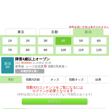
有料会員に広告は表示されません
東京
京都
新潟
1R
2R
3R
4R
5R
6R
7R
8R
9R
10R
11R
12R
障害4歳以上オープン
別定
障2890m
11:20発走 晴 稍
新潟
D
基準値:
レース自信度:
指数X馬券度:
--
4R
各種説明を開く
馬柱
指数X詳細
オッズ
指数オッズ
結果
指数Xのコンテンツをご覧になるには
ログインが必要となります。
(有料会員の方はログインがされてない可能性があります)
ログイン