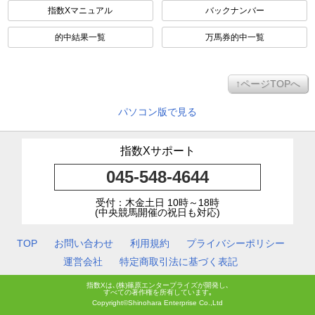
指数Xマニュアル
バックナンバー
的中結果一覧
万馬券的中一覧
↑ページTOPへ
パソコン版で見る
指数Xサポート
045-548-4644
受付：木金土日 10時～18時
(中央競馬開催の祝日も対応)
TOP
お問い合わせ
利用規約
プライバシーポリシー
運営会社
特定商取引法に基づく表記
指数Xは､(株)篠原エンタープライズが開発し､
すべての著作権を所有しています｡
Copyright©Shinohara Enterprise Co.,Ltd