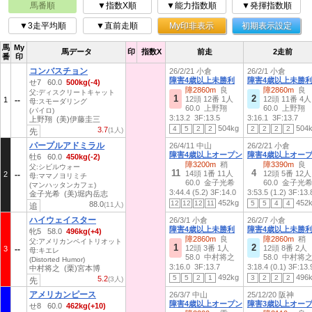
馬番順
▼指数X順
▼能力指数順
▼発揮指数順
▼3走平均順
▼直前走順
My印非表示
初期表示設定
馬
My
馬データ
印
指数X
前走
2走前
番
印
コンバスチョン
26/2/21 小倉
26/2/1 小倉
障害4歳以上未勝利
障害4歳以上未勝
せ7 60.0
500kg(-4)
障2860m
良
障2860m
良
父:ディスクリートキャット
1
2
12頭 12番 1人
12頭 11番 4人
1
母:スモーダリング
60.0 上野翔
60.0 上野翔
(パイロ)
3:13.2
3F:13.5
3:16.1
3F:13.7
上野翔 (美)伊藤圭三
504kg
504
4
5
2
2
2
2
2
2
3.7
(1人)
先
パープルアドミラル
26/4/11 中山
26/2/21 小倉
障害4歳以上オープン
障害4歳以上オー
牡6 60.0
450kg(-2)
障3200m
稍
障3390m
良
父:シビルウォー
11
4
14頭 1番 11人
12頭 5番 12人
2
母:ママノヨリミチ
60.0 金子光希
60.0 金子光
(マンハッタンカフェ)
3:44.4 (5.2)
3F:14.0
3:53.5 (1.2)
3F:13.
金子光希 (美)堀内岳志
452kg
452
12
12
12
11
5
5
4
4
88.0
(11人)
追
ハイウェイスター
26/3/1 小倉
26/2/7 小倉
障害4歳以上未勝利
障害4歳以上未勝
牝5 58.0
496kg(+4)
障2860m
良
障2860m
稍
父:アメリカンペイトリオット
1
2
12頭 3番 1人
12頭 8番 2人
3
母:キエレ
58.0 中村将之
58.0 中村将
(Distorted Humor)
3:16.0
3F:13.7
3:18.4 (0.1)
3F:13.
中村将之 (栗)宮本博
492kg
496
5
5
2
1
3
2
2
2
5.2
(3人)
先
アメリカンピース
26/3/7 中山
25/12/20 阪神
障害4歳以上オープン
障害3歳以上オー
せ8 60.0
462kg(+10)