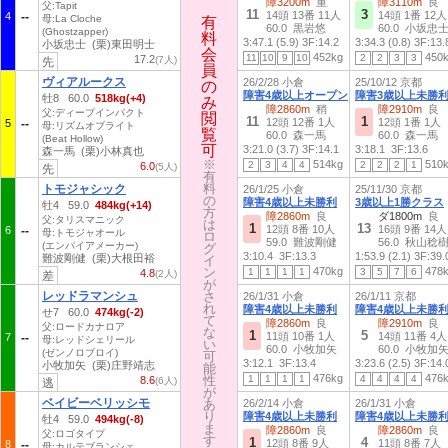
障3200m
重
障3110m
良
父:Tapit
11
3
14頭 13番 11人
14頭 1番 12人
4
母:La Cloche
有
有
60.0 黒岩悠
60.0 小坂忠
(Ghostzapper)
料
料
3:47.1 (5.9)
3F:14.2
3:34.3 (0.8)
3F:13.
小坂忠士 (栗)東田明士
会
会
452kg
450
11
10
9
10
2
2
3
3
17.2
(7人)
先
員
員
ヴィアルークス
26/2/28 小倉
25/10/12 京都
の
の
障害4歳以上オープン
障害3歳以上未勝
牡8 60.0
518kg(+4)
み
み
障2860m
稍
障2910m
良
父:ディープインパクト
閲
閲
11
1
12頭 12番 1人
12頭 1番 1人
5
母:リズムオブライト
覧
覧
60.0 森一馬
60.0 森一馬
(Beat Hollow)
可
可
3:21.0 (3.7)
3F:14.1
3:18.1
3F:13.6
森一馬 (栗)小林真也
※
※
514kg
510
2
3
4
4
2
2
2
1
6.0
(5人)
先
有
有
料
料
トモジャシック
26/1/25 小倉
25/11/30 京都
の
の
障害4歳以上未勝利
3歳以上1勝クラス
牡4 59.0
484kg(+14)
方
方
障2860m
良
ダ1800m
良
父:タリスマニック
は
は
1
13
12頭 8番 10人
16頭 9番 14人
6
母:トモジャオール
ロ
ロ
59.0 難波剛健
56.0 秋山稔
(エンパイアメーカー)
グ
グ
3:10.4
3F:13.3
1:53.9 (2.1)
3F:39.
難波剛健 (栗)大根田裕
イ
イ
ン
ン
470kg
478
1
1
1
1
3
5
7
6
4.8
(2人)
差
が
が
レッドラマンシュ
さ
さ
26/1/31 小倉
26/1/11 京都
れ
れ
障害4歳以上未勝利
障害4歳以上未勝
せ7 60.0
474kg(-2)
て
て
障2860m
良
障2910m
良
父:ロードカナロア
な
な
1
5
11頭 10番 1人
14頭 11番 4人
7
母:レッドシェリール
い
い
60.0 小牧加矢
60.0 小牧加
(ゼンノロブロイ)
可
可
3:12.1
3F:13.4
3:23.6 (2.5)
3F:14.
小牧加矢 (栗)庄野靖志
能
能
476kg
476
性
性
1
1
1
1
4
4
4
4
8.6
(6人)
逃
が
が
ベイビーベリッシモ
あ
あ
26/2/14 小倉
26/1/31 小倉
り
り
障害4歳以上未勝利
障害4歳以上未勝
牡4 59.0
494kg(-8)
ま
ま
障2860m
良
障2860m
良
父:ロゴタイプ
す
す
1
4
12頭 8番 9人
11頭 8番 7人
8
母:カルテブランシェ