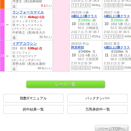
1:53.8 (2.7)
3F:38.9
2:02.6 (4.1)
3F:40.
伴啓太 (美)高柳瑞樹
484kg
482
5
5
8
11
11
10
13
13
9.1
(5人)
追
ランフォースマイル
26/2/28 小倉
26/2/7 小倉
4歳以上1勝クラス
4歳以上1勝クラス
牝4 57.0
464kg(+12)
芝2000m
稍
芝2000m
稍
父:サトノダイヤモンド
10
10
13頭 8番 12人
18頭 5番 15人
13
母:サンキュースマイル
55.0 小崎綾也
52.0 田山旺
(ブライアンズタイム)
2:02.7 (1.7)
3F:38.7
2:02.3 (1)
3F:36.5
中村将之 (美)秋本大介
452kg
456
1
1
1
1
9
9
13
13
30.3
(8人)
逃
イデアユウシン
26/3/15 中山
26/2/1 東京
阿見特別
4歳以上2勝クラス
牡6 60.0
538kg(-2)
ダ2400m
良
ダ2100m
良
父:ドレフォン
10
11
11頭 4番 10人
11頭 3番 11人
14
母:コウヨウマリア
58.0 江田照男
58.0 江田照
(ダンスインザダーク)
2:37.9 (2.9)
3F:
2:15.2 (2.1)
3F:
草野太郎 (美)松永康利
540kg
558
11
11
11
11
11
11
11
10
49.6
(11人)
追
レース一覧
指数Xマニュアル
バックナンバー
的中結果一覧
万馬券的中一覧
↑ページTOPへ