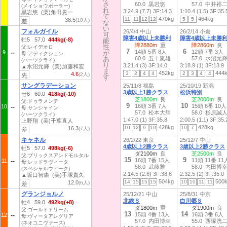
さ
さ
60.0 黒岩悠
57.0 中井裕
(メイショウボーラー)
れ
れ
3:24.9 (7.7)
3F:14.3
1:10.4 (1.5)
3F:35.
黒岩悠 (栗)角田晃一
て
て
470kg
464kg
11
11
12
12
5
5
38.5
(10人)
差
な
な
い
い
フォルガイル
26/4/4 中山
26/2/14 小倉
可
可
障害4歳以上未勝利
障害4歳以上未勝
牡5 57.0
444kg(-8)
能
能
障2880m
重
障2860m
良
性
性
父:レイデオロ
7
6
14頭 5番 8人
12頭 7番 3人
9
が
が
母:アディクション
あ
あ
60.0 五十嵐雄
57.0 水沼元
(ハーツクライ)
り
り
3:21.4 (3)
3F:14.0
3:18.9 (1)
3F:13.9
▲水沼元輝 (美)加藤和宏
ま
ま
452kg
444
3
2
4
4
2
3
4
4
4.6
(2人)
先
す
す
サングラデーション
25/11/8 福島
25/10/19 新潟
3歳以上1勝クラス
松浜特別
せ6 60.0
418kg(-10)
芝1800m
良
芝2000m
良
父:ドゥラメンテ
9
10
16頭 3番 7人
15頭 8番 10人
10
母:サンシャイン
57.0 松本大輝
58.0 杉原誠
(ハーツクライ)
1:47.0 (1)
3F:35.8
2:00.5 (1.1)
3F:35.
上野翔 (美)千葉直人
428kg
428kg
10
12
9
10
10
7
16.3
(7人)
差
キャネル
26/2/22 東京
25/12/7 中山
4歳以上2勝クラス
3歳以上2勝クラス
牡5 57.0
498kg(-6)
ダ2100m
良
芝2500m
良
父:ブリックスアンドモルタル
15
9
16頭 7番 15人
11頭 11番 11
11
母:レッドラヴィータ
58.0 武藤雅
58.0 内田博
(スペシャルウィーク)
2:14.5 (2.6)
3F:38.6
2:32.5 (2)
3F:35.0
▲坂口智康 (美)手塚貴久
504kg
500
14
15
15
15
10
10
11
11
12.0
(6人)
差
グランジョルノ
25/12/21 中山
25/8/31 中京
北総Ｓ
白川郷Ｓ
牡4 59.0
492kg(+8)
ダ1800m
重
ダ1900m
良
父:ゴールドドリーム
13
14
15頭 4番 13人
16頭 3番 6人
12
母:ヴィータアレグリア
57.0 内田博幸
55.0 西塚洸
(ネオユニヴァース)