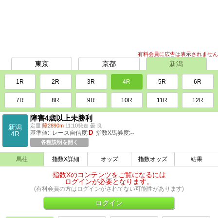
有料会員に広告は表示されません
東京
京都
新潟
1R
2R
3R
4R
5R
6R
7R
8R
9R
10R
11R
12R
障害4歳以上未勝利
定量
障2890m
11:10発走 曇 良
新潟
D
基準値:
レース自信度:
指数X馬券度:
--
4R
各種説明を開く
馬柱
指数X詳細
オッズ
指数オッズ
結果
指数Xのコンテンツをご覧になるには
ログインが必要となります。
(有料会員の方はログインがされてない可能性があります)
ログイン