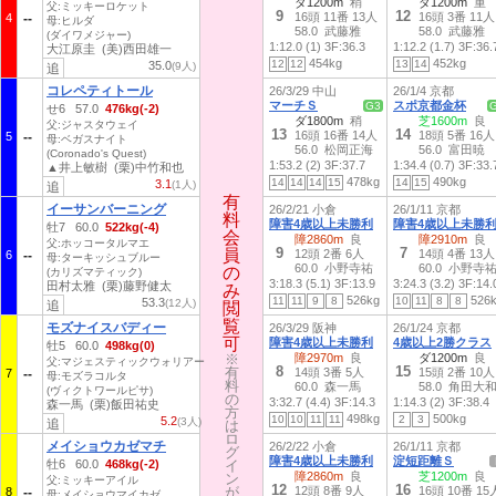
ダ1200m
稍
ダ1200m
重
父:ミッキーロケット
9
12
16頭 11番 13人
16頭 3番 11人
4
母:ヒルダ
58.0 武藤雅
58.0 武藤雅
(ダイワメジャー)
1:12.0 (1)
3F:36.3
1:12.2 (1.7)
3F:36.
大江原圭 (美)西田雄一
454kg
452kg
12
12
13
14
35.0
(9人)
追
コレペティトール
26/3/29 中山
26/1/4 京都
マーチＳ
スポ京都金杯
G3
せ6 57.0
476kg(-2)
ダ1800m
稍
芝1600m
良
父:ジャスタウェイ
13
14
16頭 16番 14人
18頭 5番 16人
5
母:ベガスナイト
56.0 松岡正海
56.0 富田暁
(Coronado's Quest)
1:53.2 (2)
3F:37.7
1:34.4 (0.7)
3F:33.
▲井上敏樹 (栗)中竹和也
478kg
490kg
14
14
14
15
14
15
3.1
(1人)
追
有
有
イーサンバーニング
26/2/21 小倉
26/1/11 京都
料
料
障害4歳以上未勝利
障害4歳以上未勝
牡7 60.0
522kg(-4)
会
会
障2860m
良
障2910m
良
父:ホッコータルマエ
9
7
員
員
12頭 2番 6人
14頭 4番 13人
6
母:ターキッシュブルー
60.0 小野寺祐
60.0 小野寺
の
の
(カリズマティック)
3:18.3 (5.1)
3F:13.9
3:24.3 (3.2)
3F:14.
田村太雅 (栗)藤野健太
み
み
526kg
526
11
11
9
8
10
11
8
8
53.3
(12人)
追
閲
閲
覧
覧
モズナイスバディー
26/3/29 阪神
26/1/24 京都
可
可
障害4歳以上未勝利
4歳以上2勝クラス
牡5 60.0
498kg(0)
※
※
障2970m
良
ダ1200m
良
父:マジェスティックウォリアー
8
15
有
有
14頭 3番 5人
15頭 2番 10人
7
母:モズラコルタ
料
料
60.0 森一馬
58.0 角田大
(ヴィクトワールピサ)
の
の
3:32.7 (4.4)
3F:14.3
1:14.3 (2)
3F:38.4
森一馬 (栗)飯田祐史
方
方
498kg
500kg
10
10
11
11
2
3
5.2
(3人)
追
は
は
ロ
ロ
メイショウカゼマチ
26/2/22 小倉
26/1/11 京都
グ
グ
障害4歳以上未勝利
淀短距離Ｓ
牡6 60.0
468kg(-2)
イ
イ
障2860m
良
芝1200m
良
ン
ン
父:ミッキーアイル
12
16
が
が
12頭 8番 9人
16頭 10番 15
8
母:メイショウマイカゼ