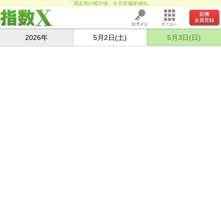
「競走馬の能力値」を完全偏差値化。
新機
会員登録
2026年
5月2日(土)
5月3日(日)