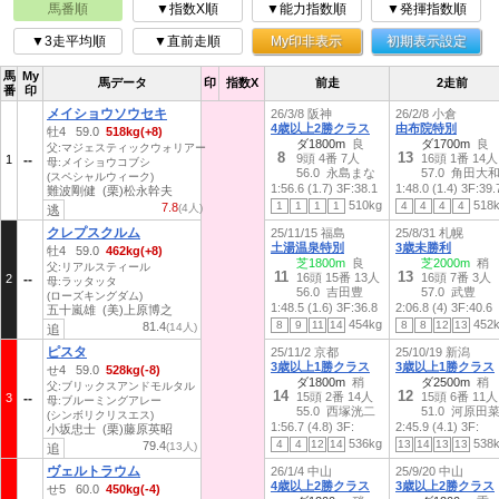
馬番順
▼指数X順
▼能力指数順
▼発揮指数順
▼3走平均順
▼直前走順
My印非表示
初期表示設定
馬
My
馬データ
印
指数X
前走
2走前
番
印
メイショウソウセキ
26/3/8 阪神
26/2/8 小倉
4歳以上2勝クラス
由布院特別
牡4 59.0
518kg(+8)
ダ1800m
良
ダ1700m
良
父:マジェスティックウォリアー
8
13
9頭 4番 7人
16頭 1番 14人
1
母:メイショウコブシ
56.0 永島まな
57.0 角田大
(スペシャルウィーク)
1:56.6 (1.7)
3F:38.1
1:48.0 (1.4)
3F:39.
難波剛健 (栗)松永幹夫
510kg
518
1
1
1
1
4
4
4
4
7.8
(4人)
逃
クレプスクルム
25/11/15 福島
25/8/31 札幌
土湯温泉特別
3歳未勝利
牡4 59.0
462kg(+8)
芝1800m
良
芝2000m
稍
父:リアルスティール
11
13
16頭 15番 13人
16頭 7番 3人
2
母:ラッタッタ
56.0 吉田豊
57.0 武豊
(ローズキングダム)
1:48.5 (1.6)
3F:36.8
2:06.8 (4)
3F:40.6
五十嵐雄 (美)上原博之
454kg
452
8
9
11
14
8
8
12
13
81.4
(14人)
追
ピスタ
25/11/2 京都
25/10/19 新潟
3歳以上1勝クラス
3歳以上1勝クラス
せ4 59.0
528kg(-8)
ダ1800m
稍
ダ2500m
稍
父:ブリックスアンドモルタル
14
12
15頭 2番 14人
15頭 6番 11人
3
母:ブルーミングアレー
55.0 西塚洸二
51.0 河原田
(シンボリクリスエス)
1:56.7 (4.8)
3F:
2:45.9 (4.1)
3F:
小坂忠士 (栗)藤原英昭
536kg
538
4
4
12
14
13
14
13
13
79.4
(13人)
追
ヴェルトラウム
26/1/4 中山
25/9/20 中山
4歳以上2勝クラス
3歳以上2勝クラス
せ5 60.0
450kg(-4)