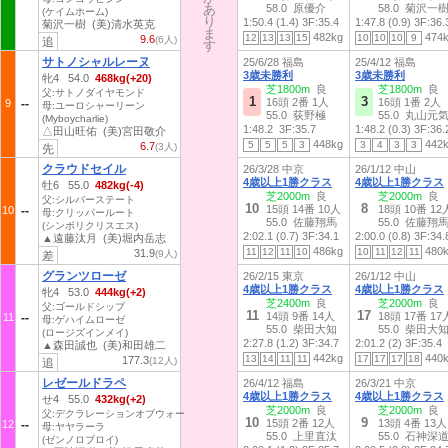
あ
あ
58.0 原優介
58.0 菊沢一
(ケイムホーム)
り
り
1:50.4 (1.4)
3F:35.4
1:47.8 (0.9)
3F:36.
菊沢一樹 (美)清水英克
ま
ま
482kg
474
12
13
13
15
10
10
10
9
9.6
(6人)
追
す
す
サトノシャルレーヌ
25/6/28 福島
25/4/12 福島
3歳未勝利
3歳未勝利
牝4 54.0
468kg(+20)
芝1800m
良
芝1800m
良
父:サトノダイヤモンド
1
3
16頭 2番 1人
16頭 1番 2人
9
母:ユーロシャーリーン
55.0 荻野極
55.0 丸山元
(Myboycharlie)
1:48.2
3F:35.7
1:48.2 (0.3)
3F:36.
△田山旺佑 (美)宮田敬介
448kg
442
5
5
5
3
3
4
3
3
6.7
(3人)
先
クラウドセイル
26/3/28 中京
26/1/12 中山
4歳以上1勝クラス
4歳以上1勝クラス
牡6 55.0
482kg(-4)
芝2000m
良
芝2000m
良
父:シルバーステート
10
8
15頭 14番 10人
18頭 10番 12
10
母:クリッパールート
55.0 佐藤翔馬
55.0 佐藤翔
(シンボリクリスエス)
2:02.1 (0.7)
3F:34.1
2:00.0 (0.8)
3F:34.
▲遠藤汰月 (美)堀内岳志
486kg
480
11
12
11
10
10
11
12
11
31.9
(9人)
差
グランツローゼ
26/2/15 東京
26/1/12 中山
4歳以上1勝クラス
4歳以上1勝クラス
牝4 53.0
444kg(+2)
芝2400m
良
芝2000m
良
父:ゴールドシップ
11
17
14頭 9番 14人
18頭 17番 17
11
母:ゲハイムローゼ
55.0 柴田大知
55.0 柴田大
(ロージズインメイ)
2:27.8 (1.2)
3F:34.7
2:01.2 (2)
3F:35.4
▲森田誠也 (美)和田雄二
442kg
440
13
14
11
11
17
17
17
18
177.3
(12人)
追
レゼールドラペ
26/4/12 福島
26/3/21 中京
4歳以上1勝クラス
4歳以上1勝クラス
せ4 55.0
432kg(+2)
芝2000m
良
芝2000m
良
父:デクラレーションオブウォー
10
9
15頭 2番 12人
13頭 4番 13人
12
母:ヤヤラーラ
55.0 上里直汰
55.0 石神深
(ゼンノロブロイ)