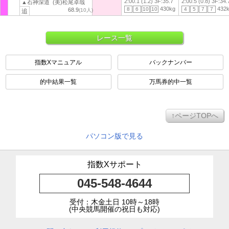
2:00.1 (1.2)
3F:35.7
2:00.5 (0.8)
3F:34.
▲石神深道 (美)松尾卓哉
430kg
432
8
6
10
10
4
5
7
7
68.9
(10人)
追
レース一覧
指数Xマニュアル
バックナンバー
的中結果一覧
万馬券的中一覧
↑ページTOPへ
パソコン版で見る
指数Xサポート
045-548-4644
受付：木金土日 10時～18時
(中央競馬開催の祝日も対応)