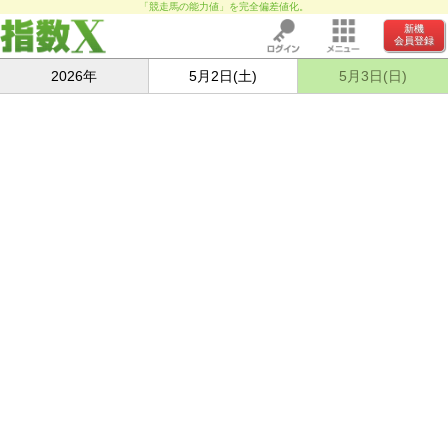
「競走馬の能力値」を完全偏差値化。
新機
会員登録
2026年
5月2日(土)
5月3日(日)