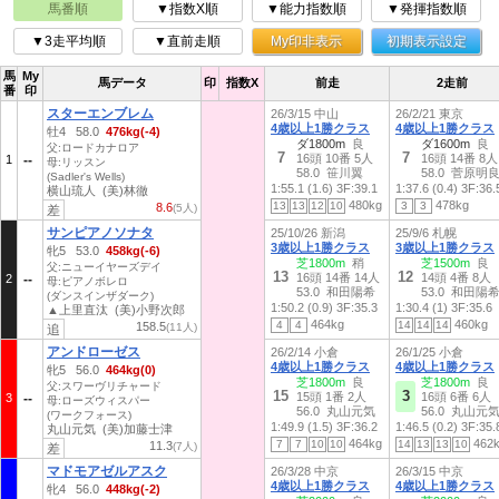
馬番順
▼指数X順
▼能力指数順
▼発揮指数順
▼3走平均順
▼直前走順
My印非表示
初期表示設定
馬
My
馬データ
印
指数X
前走
2走前
番
印
スターエンブレム
26/3/15 中山
26/2/21 東京
4歳以上1勝クラス
4歳以上1勝クラス
牡4 58.0
476kg(-4)
ダ1800m
良
ダ1600m
良
父:ロードカナロア
7
7
16頭 10番 5人
16頭 14番 8人
1
母:リッスン
58.0 笹川翼
58.0 菅原明
(Sadler's Wells)
1:55.1 (1.6)
3F:39.1
1:37.6 (0.4)
3F:36.
横山琉人 (美)林徹
480kg
478kg
13
13
12
10
3
3
8.6
(5人)
差
サンピアノソナタ
25/10/26 新潟
25/9/6 札幌
3歳以上1勝クラス
3歳以上1勝クラス
牝5 53.0
458kg(-6)
芝1800m
稍
芝1500m
良
父:ニューイヤーズデイ
13
12
16頭 14番 14人
14頭 4番 8人
2
母:ピアノボレロ
53.0 和田陽希
53.0 和田陽
(ダンスインザダーク)
1:50.2 (0.9)
3F:35.3
1:30.4 (1)
3F:35.6
▲上里直汰 (美)小野次郎
464kg
460kg
4
4
14
14
14
158.5
(11人)
追
アンドローゼス
26/2/14 小倉
26/1/25 小倉
4歳以上1勝クラス
4歳以上1勝クラス
牝5 56.0
464kg(0)
芝1800m
良
芝1800m
良
父:スワーヴリチャード
15
3
15頭 1番 2人
16頭 6番 6人
3
母:ローズウィスパー
56.0 丸山元気
56.0 丸山元
(ワークフォース)
1:49.9 (1.5)
3F:36.2
1:46.5 (0.2)
3F:35.
丸山元気 (美)加藤士津
464kg
462
7
7
10
10
14
13
13
10
11.3
(7人)
差
マドモアゼルアスク
26/3/28 中京
26/3/15 中京
4歳以上1勝クラス
4歳以上1勝クラス
牝4 56.0
448kg(-2)