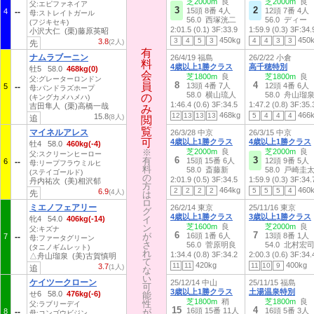
芝2000m
良
芝2000m
良
父:エピファネイア
3
2
15頭 8番 4人
12頭 7番 4人
4
母:ストレイトガール
56.0 西塚洸二
56.0 ディー
(フジキセキ)
2:01.5 (0.1)
3F:33.9
1:59.9 (0.3)
3F:34.
小沢大仁 (栗)藤原英昭
450kg
450
3
4
5
3
4
4
3
3
3.8
(2人)
先
有
有
ナムラブーニン
26/4/19 福島
26/2/22 小倉
料
料
4歳以上1勝クラス
高千穂特別
牡5 58.0
468kg(0)
会
会
芝1800m
良
芝1800m
良
父:グレーターロンドン
8
4
員
員
13頭 4番 7人
12頭 4番 6人
5
母:パンドラズホープ
58.0 横山琉人
58.0 舟山瑠
の
の
(キングカメハメハ)
1:46.4 (0.6)
3F:34.5
1:47.2 (0.8)
3F:35.
吉田隼人 (栗)高橋一哉
み
み
468kg
466
12
13
13
13
5
4
4
4
15.8
(8人)
追
閲
閲
覧
覧
マイネルアレス
26/3/28 中京
26/3/15 中京
可
可
4歳以上1勝クラス
4歳以上1勝クラス
牡4 58.0
460kg(-4)
※
※
芝2000m
良
芝2000m
良
父:スクリーンヒーロー
6
3
有
有
15頭 15番 6人
12頭 9番 5人
6
母:リープフラウミルヒ
料
料
58.0 斎藤新
58.0 戸崎圭
(ステイゴールド)
の
の
2:01.9 (0.5)
3F:34.5
1:59.9 (0.3)
3F:34.
丹内祐次 (美)相沢郁
方
方
464kg
460
2
2
2
2
5
5
5
4
6.9
(4人)
先
は
は
ロ
ロ
ミエノフェアリー
26/2/14 東京
25/11/16 東京
グ
グ
4歳以上1勝クラス
3歳以上1勝クラス
牝4 54.0
406kg(-14)
イ
イ
芝1600m
良
芝2000m
良
ン
ン
父:キズナ
6
7
が
が
16頭 1番 6人
13頭 8番 1人
7
母:ファータグリーン
さ
さ
56.0 菅原明良
54.0 北村宏
(タニノギムレット)
れ
れ
1:34.4 (0.8)
3F:34.2
2:00.3 (0.6)
3F:34.
△舟山瑠泉 (美)古賀慎明
て
て
420kg
400kg
11
11
11
10
9
3.7
(1人)
追
な
な
い
い
ケイツークローン
25/12/14 中山
25/11/15 福島
可
可
3歳以上1勝クラス
土湯温泉特別
せ6 58.0
476kg(-6)
能
能
芝1800m
稍
芝1800m
良
性
性
父:ラブリーデイ
15
4
16頭 15番 11人
16頭 5番 3人
8
が
が
母:コンゴウビジン