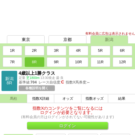
有料会員に広告は表示されません
東京
京都
新潟
1R
2R
3R
4R
5R
6R
7R
8R
9R
10R
11R
12R
4歳以上1勝クラス
定量
芝1800m
13:30発走 曇 良
新潟
C
基準値:
704
レース自信度:
指数X馬券度:
--
8R
各種説明を開く
馬柱
指数X詳細
オッズ
指数オッズ
結果
指数Xのコンテンツをご覧になるには
ログインが必要となります。
(有料会員の方はログインがされてない可能性があります)
ログイン