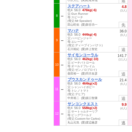
追
小沢大仁 (美)松尾卓哉
ステアハート
4.8
牝4 56.0
476kg(-6)
(3人)
父:Gun Runner
8
母:スピーチ
(母父:Mr Speaker)
先
田山旺佑 (栗)新谷功一
マハナ
36.0
牝5 56.0
444kg(-4)
(9人)
父:ハービンジャー
9
母:エレーデ
(母父:ディープインパクト)
追
石川裕紀 (栗)井上智史
サイモンコーラル
141.7
牝6 56.0
462kg(-10)
(11人)
父:ビーチパトロール
10
母:オールドフレイム
(母父:ゼンノロブロイ)
追
柴田裕一 (栗)羽月友彦
プウスカンドゥール
21.4
牝6 56.0
464kg(+2)
(6人)
父:シャンハイボビー
11
母:トレノトマト
(母父:デヒア)
追
中井裕二 (栗)坂口智康
サンコンクエスト
9.9
牝4 56.0
558kg(+2)
(4人)
父:サートゥルナーリア
12
母:ビッグワールド
(母父:Custom for Carlos)
逃
丸山元気 (栗)渡辺薫彦