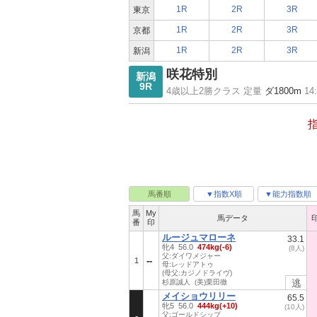
1R
2R
3R
東京
1R
2R
3R
京都
1R
2R
3R
新潟
咲花特別
新潟
9R
4歳以上2勝クラス 定量
ダ1800m
14
馬番順
▼指数X順
▼能力指数順
馬
My
馬データ
番
印
ルージュマローネ
33.1
牝4 56.0
474kg(-6)
(8人)
父:ダイワメジャー
1
母:レッドアトゥ
(母父:カジノドライヴ)
逃
杉原誠人 (美)栗田徹
メイショウリリー
65.5
牝5 56.0
444kg(+10)
(10人)
父:ゴールドシップ