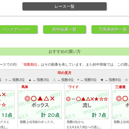
レース一覧
バックナンバー
的中結果一覧
万馬券的中一覧
おすすめの買い方
ースでの印、
「指数順位」
はその順番を表しています。また的中情報では、この買
印の見方
位 ○ → 指数2位 ▲ → 指数3位 △ → 指数4位 × → 指数5位 ★ → 指数6位 ☆ 
馬単
ワイド
三連複
ックスと
指数上位5頭のボックス。
指数1位から
指数上位6
への流し。
2,3,4,5,6,7,8位への流し。