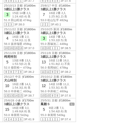
8
8
1
1
3F:37.7
6
6
4
4
3F:37.6
25/10/13 京都
ダ1400m
25/8/17 中京
ダ1400m
3歳以上1勝クラス
3歳以上1勝クラス
15頭 14番 2人
16頭 2番 2人
3
7
1:24.4(0.4) 良
1:25.9(1.2) 良
51.0 田山旺佑 474kg
53.0 松山弘平 482kg
3
3
3F:38.0
2
2
3F:40.1
25/11/22 京都
ダ1800m
25/10/25 新潟
ダ1800m
3歳以上1勝クラス
3歳以上1勝クラス
16頭 1番 2人
14頭 7番 3人
4
3
1:54.0(1.1) 良
1:53.2(0.5) 良
56.0 坂井瑠星 458kg
55.0 西塚洸二 448kg
16
16
16
16
3F:37.0
11
10
1
1
3F:38.5
25/11/29 京都
ダ1800m
25/11/9 京都
ダ1800m
栂尾特別
3歳以上2勝クラス
13頭 8番 13人
16頭 11番 16人
5
13
1:53.5(0.2) 良
1:51.8(2.1) 不良
52.0 柴田裕一 470kg
56.0 長岡禎仁 478kg
8
8
7
8
3F:36.2
11
11
8
9
3F:38.2
25/12/7 中京
ダ1800m
25/10/12 京都
ダ1800m
犬山特別
3歳以上2勝クラス
16頭 2番 14人
14頭 10番 11人
10
12
1:54.3(1.8) 良
1:53.3(1.6) 良
56.0 中井裕二 460kg
56.0 中井裕二 460kg
13
13
14
15
3F:38.7
10
10
8
8
3F:37.6
25/6/28 小倉
ダ1700m
25/5/31 京都
ダ1800m
3歳以上1勝クラス
鳳雛Ｓ
L
16頭 8番 3人
9頭 2番 7人
15
5
1:49.6(4.8) 良
1:54.4(0.6) 良
53.0 幸英明 542kg
55.0 幸英明 540kg
4
4
3
6
3F:41.9
1
1
1
1
3F:37.4