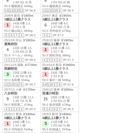
6
8
1:46.0(1.4) 良
1:54.5(0.8) 稍
56.0 藤懸貴志 446kg
54.0 藤懸貴志 440kg
13
14
14
12
3F:36.6
11
12
10
9
3F:39.5
25/8/9 新潟
ダ1800m
25/6/7 東京
ダ1600m
3歳以上1勝クラス
3歳以上1勝クラス
14頭 6番 2人
16頭 5番 6人
1
6
1:53.1 良
1:37.6(0.7) 良
53.0 横山琉人 484kg
53.0 丹内祐次 476kg
6
8
7
5
3F:38.0
3
2
3F:37.3
25/12/6 中山
ダ1800m
25/9/15 阪神
ダ1800m
鹿島特別
3歳以上1勝クラス
12頭 10番 2人
13頭 11番 2人
4
1
1:53.4(0.2) 良
1:53.7 良
55.0 マーカン 484kg
53.0 西村淳也 486kg
3
3
3
3
3F:38.4
4
5
4
4
3F:37.3
25/11/15 福島
ダ1700m
25/10/18 新潟
ダ1800m
西郷特別
3歳以上1勝クラス
15頭 13番 9人
14頭 7番 9人
3
1
1:46.5(0.6) 良
1:53.6 良
52.0 吉田豊 504kg
56.0 菊沢一樹 508kg
11
10
11
8
3F:36.7
14
13
9
8
3F:37.9
25/7/12 小倉
ダ1700m
25/6/15 阪神
ダ1800m
八女特別
逆瀬川特別
13頭 13番 11人
16頭 12番 8人
9
15
1:48.7(1.3) 良
1:54.9(3.2) 重
56.0 和田竜二 478kg
56.0 坂井瑠星 476kg
4
4
4
4
3F:40.5
8
8
8
7
3F:40.5
25/5/17 新潟
ダ1800m
25/5/3 新潟
ダ1800m
4歳以上1勝クラス
4歳以上1勝クラス
10頭 2番 1人
11頭 6番 3人
1
3
1:54.1 稍
1:55.0(0.5) 稍
56.0 丹内祐次 544kg
56.0 杉原誠人 542kg