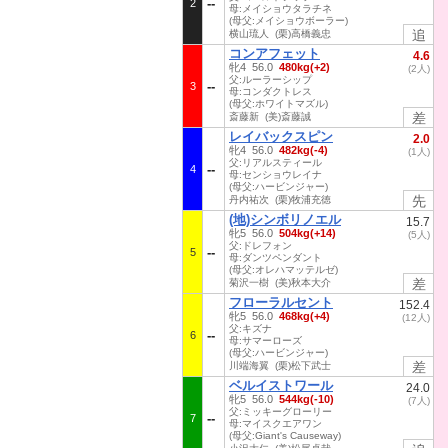
2
母:メイショウタラチネ
(母父:メイショウボーラー)
追
横山琉人 (栗)高橋義忠
コンアフェット
4.6
牝4 56.0
480kg(+2)
(2人)
父:ルーラーシップ
3
母:コンダクトレス
(母父:ホワイトマズル)
差
斎藤新 (美)斎藤誠
レイバックスピン
2.0
牝4 56.0
482kg(-4)
(1人)
父:リアルスティール
4
母:センショウレイナ
(母父:ハービンジャー)
先
丹内祐次 (栗)牧浦充徳
(地)シンボリノエル
15.7
牝5 56.0
504kg(+14)
(5人)
父:ドレフォン
5
母:ダンツペンダント
(母父:オレハマッテルゼ)
差
菊沢一樹 (美)秋本大介
フローラルセント
152.4
牝5 56.0
468kg(+4)
(12人)
父:キズナ
6
母:サマーローズ
(母父:ハービンジャー)
差
川端海翼 (栗)松下武士
ベルイストワール
24.0
牝5 56.0
544kg(-10)
(7人)
父:ミッキーグローリー
7
母:マイスクエアワン
(母父:Giant's Causeway)