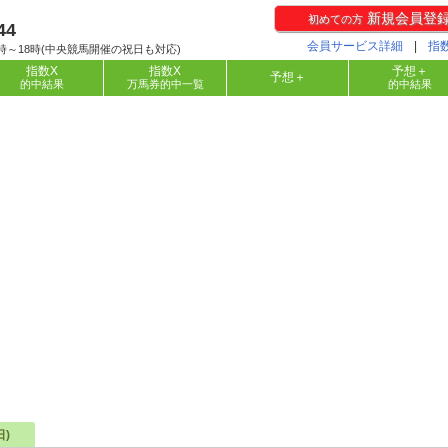
新規会員登
初めての方
44
会員サービス詳細
|
指
時～18時(中央競馬開催の祝日も対応)
指数X
指数X
予想＋
予想＋
的中結果
万馬券的中一覧
的中結果
日)