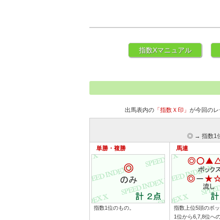
指数Xマニュアル
出馬表内の
「指数Ｘ印」
が今回のレ
◎ → 指数1
単勝・複勝
馬連
指数1位のもの。
指数上位5頭のボ
1位から6,7,8位