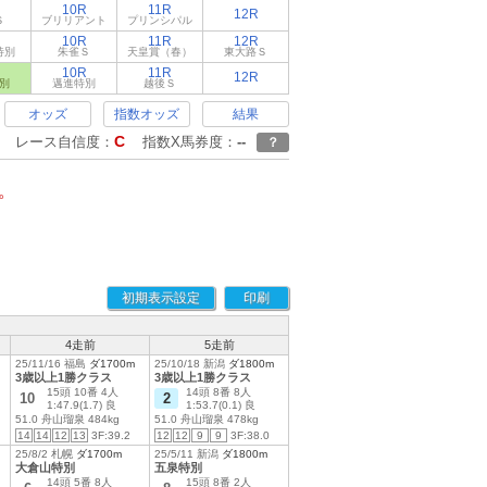
10R
11R
12R
Ｓ
ブリリアント
プリンシパル
10R
11R
12R
特別
朱雀Ｓ
天皇賞（春）
東大路Ｓ
10R
11R
12R
別
邁進特別
越後Ｓ
オッズ
指数オッズ
結果
C
レース自信度：
指数X馬券度：
--
？
。
初期表示設定
印刷
4走前
5走前
25/11/16 福島
ダ1700m
25/10/18 新潟
ダ1800m
3歳以上1勝クラス
3歳以上1勝クラス
15頭 10番 4人
14頭 8番 8人
10
2
1:47.9(1.7) 良
1:53.7(0.1) 良
51.0 舟山瑠泉 484kg
51.0 舟山瑠泉 478kg
14
14
12
13
3F:39.2
12
12
9
9
3F:38.0
25/8/2 札幌
ダ1700m
25/5/11 新潟
ダ1800m
大倉山特別
五泉特別
14頭 5番 8人
15頭 8番 2人