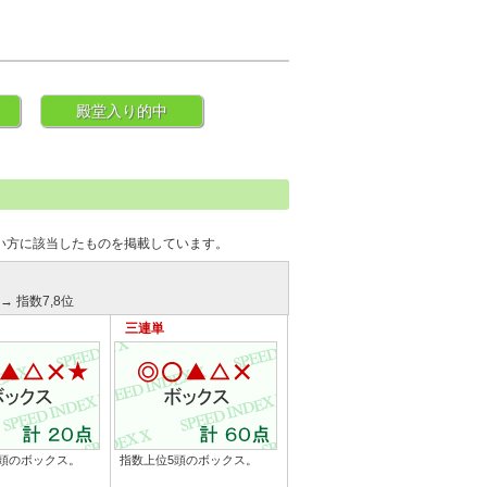
殿堂入り的中
い方に該当したものを掲載しています。
→ 指数7,8位
三連単
頭のボックス。
指数上位5頭のボックス。