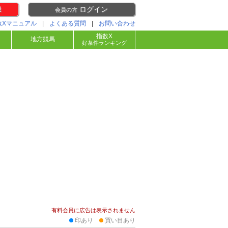
録
ログイン
会員の方
数Xマニュアル
|
よくある質問
|
お問い合わせ
指数X
地方競馬
好条件ランキング
有料会員に広告は表示されません
印あり
買い目あり