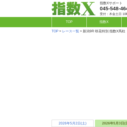
指数Xサポート
045-548-46
受付：木金土日 10
TOP
指数X
TOP
>
レース一覧
> 新潟9R 咲花特別 指数X馬柱
2026年5月2日(土)
2026年5月3日(