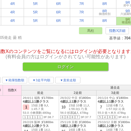
9R
4R
5R
6R
7R
8R
府中
8R
9R
4R
5R
6R
7R
御池特別
六波羅
9R
4R
5R
6R
7R
8R
咲花特
馬柱
指数X詳細
:05発走 曇 稍
基準値：
704
指数Xのコンテンツをご覧になるにはログインが必要となります
(有料会員の方はログインがされてない可能性があります)
ログイン
▼発揮指数順
▼3走平均順
▼直前走順
過去走
印
指数X
前走
2走前
3走前
26/4/11 福島
ダ1700m
26/3/22 中京
ダ1800m
26/1/24 中山
ダ1800m
4歳以上1勝クラス
4歳以上1勝クラス
4歳以上1勝クラス
15頭 2番 9人
15頭 10番 11人
12頭 6番 7人
1
10
7
1:45.7 良
1:56.0(1.7) 良
1:57.0(2.1) 良
53.0 小林美駒 480kg
56.0 杉原誠人 478kg
55.0 佐々木大 478kg
1
1
1
1
3F:38.7
6
6
8
7
3F:37.7
5
4
6
8
3F:40.0
26/2/28 阪神
ダ1800m
25/11/9 京都
ダ1800m
25/10/12 京都
ダ1800m
4歳以上2勝クラス
3歳以上2勝クラス
3歳以上2勝クラス
15頭 1番 14人
16頭 1番 9人
14頭 7番 7人