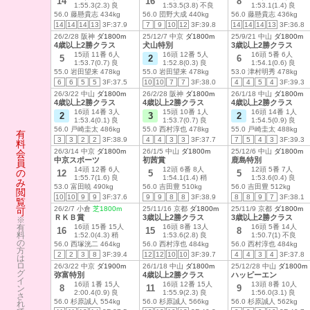
14
16
8
1:55.3(2.3) 良
1:53.5(3.8) 不良
1:53.1(1.4) 良
56.0 藤懸貴志 434kg
56.0 団野大成 440kg
56.0 藤懸貴志 436kg
14
14
14
13
3F:37.9
7
9
10
12
3F:39.8
14
14
14
13
3F:36.8
26/2/28 阪神
ダ1800m
25/12/7 中京
ダ1800m
25/9/21 中山
ダ1800m
4歳以上2勝クラス
犬山特別
3歳以上2勝クラス
15頭 11番 6人
16頭 12番 5人
16頭 5番 6人
5
2
6
1:53.7(0.7) 良
1:52.8(0.3) 良
1:54.1(0.6) 良
55.0 岩田望来 478kg
55.0 岩田望来 478kg
53.0 津村明秀 478kg
6
6
5
5
3F:37.5
10
10
7
7
3F:38.0
4
4
5
4
3F:39.3
26/3/22 中山
ダ1800m
26/2/28 阪神
ダ1800m
26/1/18 中山
ダ1800m
4歳以上2勝クラス
4歳以上2勝クラス
4歳以上2勝クラス
16頭 14番 3人
15頭 10番 1人
16頭 14番 1人
2
3
2
1:53.4(0.1) 良
1:53.7(0.7) 良
1:54.5(0.9) 良
56.0 戸崎圭太 486kg
55.0 西村淳也 478kg
55.0 戸崎圭太 488kg
有
3
3
2
2
3F:38.9
4
4
3
3
3F:37.7
7
5
4
3
3F:39.3
料
26/3/14 中京
ダ1800m
26/1/5 中山
ダ1800m
25/12/6 中山
ダ1800m
会
中京スポーツ
初茜賞
鹿島特別
員
14頭 12番 6人
12頭 6番 8人
12頭 5番 7人
の
12
5
5
1:55.7(1.6) 良
1:54.1(1.4) 稍
1:53.6(0.4) 良
み
53.0 富田暁 490kg
56.0 吉田豊 510kg
56.0 吉田豊 512kg
閲
10
10
9
9
3F:37.6
9
9
8
8
3F:38.9
8
8
9
7
3F:38.1
覧
26/2/7 小倉
芝1800m
25/11/16 京都
ダ1800m
25/11/9 京都
ダ1800m
可
ＲＫＢ賞
3歳以上2勝クラス
3歳以上2勝クラス
※
有
16頭 15番 15人
16頭 8番 13人
16頭 5番 14人
16
15
8
料
1:52.0(4.3) 稍
1:53.6(2.8) 良
1:50.7(1) 不良
の
56.0 西塚洸二 464kg
56.0 西村淳也 484kg
56.0 西村淳也 484kg
方
2
2
3
8
3F:39.4
12
12
10
10
3F:39.7
4
4
3
4
3F:37.8
は
ロ
26/3/22 中京
ダ1900m
26/1/18 中山
ダ1800m
25/12/28 中山
ダ1800m
グ
弥富特別
4歳以上2勝クラス
ハッピーエン
イ
16頭 1番 15人
16頭 12番 15人
13頭 8番 10人
8
11
9
ン
2:00.4(0.9) 良
1:55.9(2.3) 良
1:56.0(3.1) 良
さ
56.0 杉原誠人 554kg
56.0 杉原誠人 566kg
56.0 杉原誠人 562kg
れ