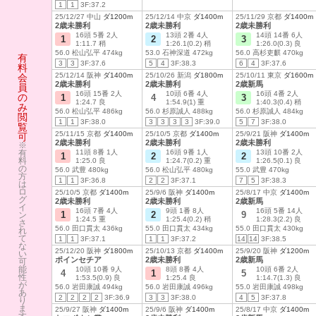
1
1
3F:37.2
25/12/27 中山
ダ1200m
25/12/14 中京
ダ1400m
25/11/29 京都
ダ1400m
2歳未勝利
2歳未勝利
2歳未勝利
16頭 5番 2人
13頭 2番 4人
14頭 14番 6人
1
2
3
1:11.7 稍
1:26.1(0.2) 稍
1:26.0(0.3) 良
56.0 松山弘平 474kg
53.0 石神深道 472kg
56.0 高杉吏麒 470kg
有
3
3
3F:37.6
5
4
3F:38.3
6
4
3F:37.6
料
25/12/14 阪神
ダ1400m
25/10/26 新潟
ダ1800m
25/10/11 東京
ダ1600m
会
2歳未勝利
2歳未勝利
2歳新馬
員
16頭 15番 2人
10頭 6番 4人
16頭 4番 2人
の
1
4
3
1:24.7 良
1:54.9(1) 重
1:40.3(0.4) 稍
み
56.0 松山弘平 486kg
56.0 杉原誠人 488kg
56.0 杉原誠人 484kg
閲
1
1
3F:38.0
3
3
3
3
3F:39.0
5
7
3F:38.0
覧
25/11/15 京都
ダ1400m
25/10/5 京都
ダ1400m
25/9/21 阪神
ダ1400m
可
2歳未勝利
2歳未勝利
2歳未勝利
※
有
11頭 8番 1人
16頭 9番 1人
13頭 10番 2人
1
2
2
料
1:25.0 良
1:24.7(0.2) 重
1:26.5(0.1) 良
の
56.0 武豊 480kg
56.0 松山弘平 480kg
55.0 武豊 470kg
方
1
1
3F:36.8
2
2
3F:37.1
7
5
3F:38.3
は
ロ
25/10/5 京都
ダ1400m
25/9/6 阪神
ダ1400m
25/8/17 中京
ダ1400m
グ
2歳未勝利
2歳未勝利
2歳新馬
イ
16頭 7番 4人
9頭 1番 8人
16頭 5番 14人
1
2
9
ン
1:24.5 重
1:25.4(0.2) 稍
1:28.3(2.2) 良
さ
56.0 田口貫太 436kg
55.0 田口貫太 434kg
55.0 田口貫太 430kg
れ
て
1
1
3F:37.1
1
1
3F:37.2
14
14
3F:38.5
な
25/12/20 阪神
ダ1800m
25/10/13 京都
ダ1400m
25/9/20 阪神
ダ1200m
い
ポインセチア
2歳未勝利
2歳新馬
可
能
10頭 10番 9人
8頭 8番 4人
10頭 6番 2人
4
1
5
性
1:53.5(0.9) 良
1:25.4 良
1:14.7(1.3) 良
が
56.0 岩田康誠 494kg
56.0 岩田康誠 496kg
55.0 岩田康誠 498kg
あ
2
2
2
2
3F:36.9
3
3
3F:38.0
4
5
3F:37.8
り
ま
25/9/27 阪神
ダ1400m
25/9/6 阪神
ダ1400m
25/8/17 中京
ダ1400m