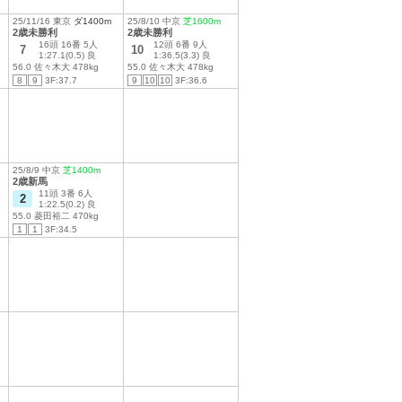
25/11/16 東京
ダ1400m
25/8/10 中京
芝1600m
2歳未勝利
2歳未勝利
16頭 16番 5人
12頭 6番 9人
7
10
1:27.1(0.5) 良
1:36.5(3.3) 良
56.0 佐々木大 478kg
55.0 佐々木大 478kg
8
9
3F:37.7
9
10
10
3F:36.6
25/8/9 中京
芝1400m
2歳新馬
11頭 3番 6人
2
1:22.5(0.2) 良
55.0 菱田裕二 470kg
1
1
3F:34.5