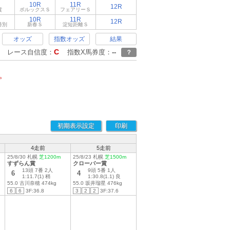
10R
11R
12R
賞
ポルックスＳ
フェアリーＳ
10R
11R
12R
特別
新春Ｓ
淀短距離Ｓ
オッズ
指数オッズ
結果
C
レース自信度：
指数X馬券度：
--
？
。
初期表示設定
印刷
4走前
5走前
25/8/30 札幌
芝1200m
25/8/23 札幌
芝1500m
すずらん賞
クローバー賞
13頭 7番 2人
9頭 5番 1人
6
4
1:11.7(1) 稍
1:30.8(1.1) 良
55.0 古川奈穂 474kg
55.0 坂井瑠星 476kg
6
6
3F:36.8
3
2
2
3F:37.6