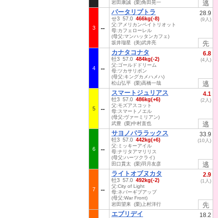
逃
岩田康誠 (栗)角田晃一
パータリプトラ
28.9
せ3 57.0
466kg(-8)
(9人)
父:アメリカンペイトリオット
3
母:カフェローレル
(母父:マンハッタンカフェ)
先
坂井瑠星 (美)武井亮
カナタコナタ
6.8
牡3 57.0
484kg(-2)
(4人)
父:ゴールドドリーム
4
母:ツカサリボン
(母父:キングカメハメハ)
逃
松山弘平 (栗)高橋一哉
スマートジュリアス
4.1
牡3 57.0
486kg(+6)
(2人)
父:モズアスコット
5
母:スマートノエル
(母父:ヴァーミリアン)
逃
武豊 (栗)中村直也
サヨノパララックス
33.9
牡3 57.0
442kg(+6)
(10人)
父:ミッキーアイル
6
母:ナリタアマリリス
(母父:ハーツクライ)
逃
田口貫太 (栗)羽月友彦
ライトオブヌカタ
2.9
牡3 57.0
492kg(-2)
(1人)
父:City of Light
7
母:ネバーギブアップ
(母父:War Front)
先
岩田望来 (栗)上村洋行
エブリデイ
18.2