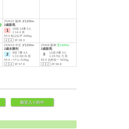
25/6/22 阪神
ダ1200m
2歳新馬
3
16頭 14番 5人
1
1:14.4 良
55.0 松山弘平 448kg
4
4
3F:38.3
25/8/16 中京
ダ1200m
25/6/8 阪神
芝1400m
2歳未勝利
2歳新馬
9頭 7番 4人
11頭 6番 3人
2
8
1:13.3(0.6) 良
1:23.5(1.7) 良
55.0 バデル 516kg
55.0 北村友一 502kg
2
4
3F:37.9
2
2
3F:36.8
殿堂入り的中