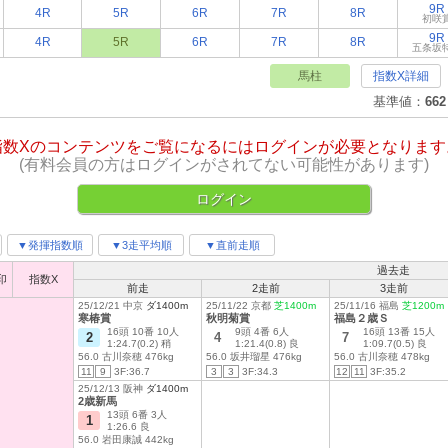
9R
4R
5R
6R
7R
8R
初咲
9R
4R
5R
6R
7R
8R
五条坂
馬柱
指数X詳細
基準値：
662
指数Xのコンテンツをご覧になるにはログインが必要となります
(有料会員の方はログインがされてない可能性があります)
ログイン
▼発揮指数順
▼3走平均順
▼直前走順
過去走
印
指数X
前走
2走前
3走前
25/12/21 中京
ダ1400m
25/11/22 京都
芝1400m
25/11/16 福島
芝1200m
寒椿賞
秋明菊賞
福島２歳Ｓ
16頭 10番 10人
9頭 4番 6人
16頭 13番 15人
2
4
7
1:24.7(0.2) 稍
1:21.4(0.8) 良
1:09.7(0.5) 良
56.0 古川奈穂 476kg
56.0 坂井瑠星 476kg
56.0 古川奈穂 478kg
11
9
3F:36.7
3
3
3F:34.3
12
11
3F:35.2
25/12/13 阪神
ダ1400m
2歳新馬
13頭 6番 3人
1
1:26.6 良
56.0 岩田康誠 442kg