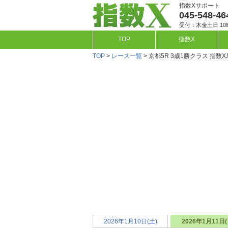
指数Xサポート
045-548-46
受付：木金土日 10
TOP
指数X
TOP
>
レース一覧
> 京都5R 3歳1勝クラス 指数
2026年1月10日(土)
2026年1月11日(