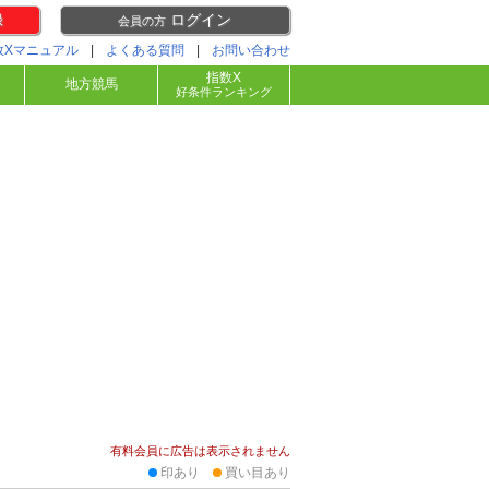
録
ログイン
会員の方
数Xマニュアル
|
よくある質問
|
お問い合わせ
指数X
地方競馬
好条件ランキング
有料会員に広告は表示されません
印あり
買い目あり