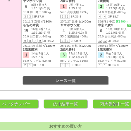
す
ヤマボウシ賞
2歳未勝利
2歳新馬
8頭 5番 6人
9頭 7番 4人
16頭 15番 7人
6
1
3
1:26.1(0.6) 良
1:25.2 稍
1:27.5(1.4) 良
55.0 和田竜二 502kg
54.0 高杉吏麒 492kg
54.0 高杉吏麒 498kg
3
3
3F:37.6
2
2
3F:36.8
4
4
3F:38.7
25/11/2 京都
ダ1800m
25/9/27 阪神
ダ1400m
25/8/31 中京
芝1400m
もちの木賞
ヤマボウシ賞
中京２歳Ｓ
G
16頭 7番 11人
8頭 6番 4人
13頭 10番 10人
15
4
6
1:55.2(3.6) 稍
1:25.8(0.3) 良
1:21.0(1.6) 良
55.0 田口貫太 446kg
55.0 岩田康誠 450kg
55.0 岩田康誠 460kg
9
8
7
9
3F:40.2
8
8
3F:36.6
12
12
3F:35.0
25/11/29 京都
ダ1400m
25/11/1 京都
ダ1200m
25/9/13 阪神
ダ1200m
2歳未勝利
2歳未勝利
2歳未勝利
14頭 7番 1人
13頭 11番 2人
8頭 6番 2人
1
3
2
1:25.7 良
1:12.1(0.2) 重
1:12.8(0.1) 良
56.0 Ｃ．デム 524kg
56.0 Ｃ．デム 516kg
55.0 モレイラ 512kg
2
1
3F:37.8
6
6
3F:36.0
1
1
3F:36.8
レース一覧
バックナンバー
的中結果一覧
万馬券的中一覧
おすすめの買い方