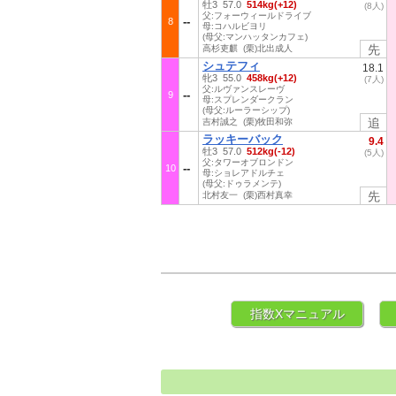
牡3 57.0
514kg(+12)
(8人)
父:フォーウィールドライブ
8
母:コハルビヨリ
(母父:マンハッタンカフェ)
先
高杉吏麒 (栗)北出成人
シュテフィ
18.1
牝3 55.0
458kg(+12)
(7人)
父:ルヴァンスレーヴ
9
母:スプレンダークラン
(母父:ルーラーシップ)
追
吉村誠之 (栗)牧田和弥
ラッキーバック
9.4
牡3 57.0
512kg(-12)
(5人)
父:タワーオブロンドン
10
母:ショレアドルチェ
(母父:ドゥラメンテ)
先
北村友一 (栗)西村真幸
指数Xマニュアル