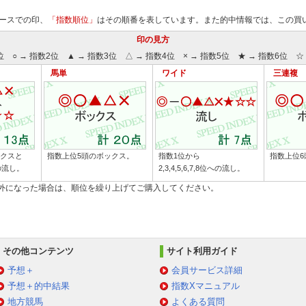
ースでの印、
「指数順位」
はその順番を表しています。また的中情報では、この買
印の見方
位 ○ → 指数2位 ▲ → 指数3位 △ → 指数4位 × → 指数5位 ★ → 指数6位 ☆ 
馬単
ワイド
三連複
ックスと
指数上位5頭のボックス。
指数1位から
指数上位6
への流し。
2,3,4,5,6,7,8位への流し。
除外になった場合は、順位を繰り上げてご購入してください。
その他コンテンツ
サイト利用ガイド
予想＋
会員サービス詳細
予想＋的中結果
指数Xマニュアル
地方競馬
よくある質問