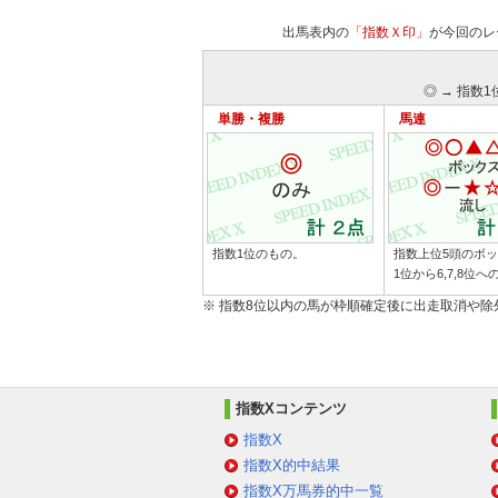
出馬表内の
「指数Ｘ印」
が今回のレ
◎ → 指数1
単勝・複勝
馬連
指数1位のもの。
指数上位5頭のボ
1位から6,7,8位
※ 指数8位以内の馬が枠順確定後に出走取消や
指数Xコンテンツ
指数X
指数X的中結果
指数X万馬券的中一覧