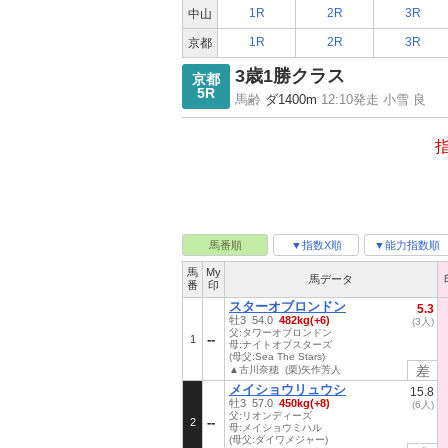
1R
2R
3R
中山
1R
2R
3R
京都
3歳1勝クラス
京都
5R
馬齢
ダ1400m
12:10発走 小雪 良
馬番順
▼指数X順
▼能力指数順
馬
My
馬データ
番
印
スターオブロンドン
5.3
牡3 54.0
482kg(+6)
(3人)
父:タワーオブロンドン
1
母:ナイトオブスターズ
(母父:Sea The Stars)
差
▲古川奈穂 (栗)矢作芳人
メイショウリュウシ
15.8
牡3 57.0
450kg(+8)
(6人)
父:リオンディーズ
2
母:メイショウミハル
(母父:ダイワメジャー)