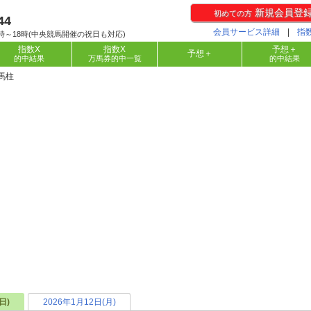
新規会員登
初めての方
44
会員サービス詳細
|
指
時～18時(中央競馬開催の祝日も対応)
指数X
指数X
予想＋
予想＋
的中結果
万馬券的中一覧
的中結果
X馬柱
日)
2026年1月12日(月)