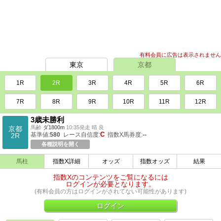
有料会員に広告は表示されません
東京
京都
1R
2R
3R
4R
5R
6R
7R
8R
9R
10R
11R
12R
3歳未勝利
馬齢
ダ1800m
10:35発走 晴 良
京都
C
基準値:
580
レース自信度:
指数X馬券度:
--
2R
各種説明を開く
馬柱
指数X詳細
オッズ
指数オッズ
結果
指数Xのコンテンツをご覧になるには
ログインが必要となります。
(有料会員の方はログインがされてない可能性があります)
ログイン