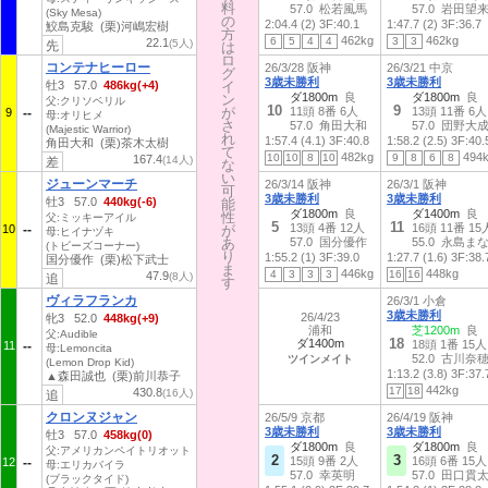
料
料
57.0 松若風馬
57.0 岩田望
(Sky Mesa)
の
の
2:04.4 (2)
3F:40.1
1:47.7 (2)
3F:36.7
鮫島克駿 (栗)河嶋宏樹
方
方
462kg
462kg
6
5
4
4
3
3
22.1
(5人)
先
は
は
ロ
ロ
コンテナヒーロー
26/3/28 阪神
26/3/21 中京
グ
グ
3歳未勝利
3歳未勝利
牡3 57.0
486kg(+4)
イ
イ
ダ1800m
良
ダ1800m
良
ン
ン
父:クリソベリル
10
9
が
が
11頭 8番 6人
13頭 11番 6人
9
母:オリヒメ
さ
さ
57.0 角田大和
57.0 団野大
(Majestic Warrior)
れ
れ
1:57.4 (4.1)
3F:40.8
1:58.2 (2.5)
3F:40.
角田大和 (栗)茶木太樹
て
て
482kg
494
10
10
8
10
9
8
6
8
167.4
(14人)
差
な
な
い
い
ジューンマーチ
26/3/14 阪神
26/3/1 阪神
可
可
3歳未勝利
3歳未勝利
牡3 57.0
440kg(-6)
能
能
ダ1800m
良
ダ1400m
良
性
性
父:ミッキーアイル
5
11
13頭 4番 12人
16頭 11番 15
10
が
が
母:ヒイナヅキ
あ
あ
57.0 国分優作
55.0 永島ま
(トビーズコーナー)
り
り
1:55.2 (1)
3F:39.0
1:27.7 (1.6)
3F:38.
国分優作 (栗)松下武士
ま
ま
446kg
448kg
4
3
3
3
16
16
47.9
(8人)
追
す
す
ヴィラフランカ
26/3/1 小倉
3歳未勝利
26/4/23
牝3 52.0
448kg(+9)
浦和
芝1200m
良
父:Audible
18
ダ1400m
18頭 1番 15人
11
母:Lemoncita
52.0 古川奈
ツインメイト
(Lemon Drop Kid)
1:13.2 (3.8)
3F:37.
▲森田誠也 (栗)前川恭子
442kg
17
18
430.8
(16人)
追
クロンヌジャン
26/5/9 京都
26/4/19 阪神
3歳未勝利
3歳未勝利
牡3 57.0
458kg(0)
ダ1800m
良
ダ1800m
良
父:アメリカンペイトリオット
2
3
15頭 9番 2人
16頭 6番 15人
12
母:エリカバイラ
57.0 幸英明
57.0 田口貫
(ブラックタイド)