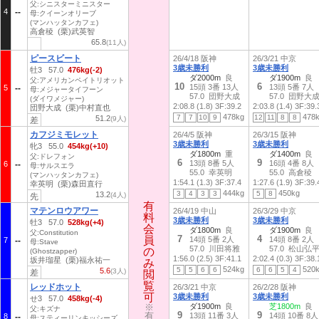
父:シニスターミニスター
4
母:クイーンオリーブ
(マンハッタンカフェ)
高倉稜 (栗)武英智
65.8
(11人)
ピースビート
26/4/18 阪神
26/3/21 中京
3歳未勝利
3歳未勝利
牡3 57.0
476kg(-2)
ダ2000m
良
ダ1900m
良
父:アメリカンペイトリオット
10
6
15頭 3番 13人
13頭 5番 7人
5
母:メジャータイフーン
57.0 団野大成
57.0 団野大
(ダイワメジャー)
2:08.8 (1.8)
3F:39.2
2:03.8 (1.4)
3F:39.
団野大成 (栗)中村直也
478kg
478
7
7
10
9
12
11
8
8
51.2
(9人)
差
カフジミモレット
26/4/5 阪神
26/3/15 阪神
3歳未勝利
3歳未勝利
牝3 55.0
454kg(+10)
ダ1800m
重
ダ1400m
良
父:ドレフォン
6
9
13頭 8番 5人
16頭 4番 8人
6
母:サルスエラ
55.0 幸英明
55.0 高倉稜
(マンハッタンカフェ)
1:54.1 (1.3)
3F:37.4
1:27.6 (1.9)
3F:39.
幸英明 (栗)森田直行
444kg
450kg
3
4
3
3
5
8
13.2
(4人)
先
有
有
マテンロウアワー
26/4/19 中山
26/3/29 中京
料
料
3歳未勝利
3歳未勝利
牡3 57.0
528kg(+4)
会
会
ダ1800m
良
ダ1900m
良
父:Constitution
7
4
員
員
14頭 5番 2人
14頭 8番 2人
7
母:Stave
57.0 川田将雅
57.0 松山弘
の
の
(Ghostzapper)
1:56.0 (2.5)
3F:41.1
2:02.4 (0.3)
3F:38.
坂井瑠星 (栗)福永祐一
み
み
524kg
520
5
5
6
6
6
6
5
4
5.6
(3人)
差
閲
閲
覧
覧
レッドホット
26/3/21 中京
26/2/28 阪神
可
可
3歳未勝利
3歳未勝利
せ3 57.0
458kg(-4)
※
※
ダ1900m
良
芝1800m
良
父:キズナ
9
9
有
有
13頭 11番 3人
14頭 10番 8人
8
母:スティーリンキッシーズ