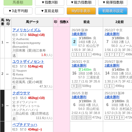
馬番順
▼指数X順
▼能力指数順
▼発揮指数順
▼3走平均順
▼直前走順
My印非表示
初期表示設定
馬
My
馬データ
印
指数X
前走
2走前
番
印
アメリカンイズム
26/3/8 阪神
25/12/7 中京
3歳未勝利
2歳未勝利
牡3 57.0
502kg(+18)
ダ1800m
良
ダ1800m
良
父:Authentic
2
7
14頭 6番 2人
13頭 2番 1人
1
母:Crescentcitypretty
57.0 松山弘平
56.0 ルメー
(Bernardini)
1:55.9
3F:38.2
1:56.1 (2.3)
3F:39.
川田将雅 (栗)池江泰寿
484kg
498
1
1
1
1
8
7
7
7
1.8
(1人)
逃
ユウトザイノセント
26/3/21 中京
25/9/27 阪神
3歳未勝利
2歳未勝利
牡3 57.0
514kg(+6)
芝1400m
良
ダ1400m
良
父:Yaupon
16
14
18頭 10番 10人
15頭 1番 10人
2
母:Keira
57.0 三浦皇成
55.0 団野大
(Unusual Heat)
1:22.7 (1.6)
3F:35.6
1:30.2 (4.7)
3F:42.
松若風馬 (栗)小崎憲
508kg
496kg
9
10
1
1
47.3
(7人)
差
クボウサマ
26/1/5 京都
25/12/13 阪神
3歳未勝利
2歳未勝利
せ3 55.0
482kg(+10)
ダ1900m
良
ダ1800m
良
父:ダイワメジャー
6
6
16頭 4番 15人
10頭 3番 8人
3
母:ラプザントゥール
54.0 田山旺佑
55.0 吉村誠
(キングカメハメハ)
2:02.4 (1.5)
3F:38.8
1:57.0 (3.3)
3F:39.
△田山旺佑 (栗)庄野靖志
472kg
472
12
13
12
10
8
8
8
8
111.6
(13人)
差
ペプチドマッハ
牡3 57.0
434kg(--)