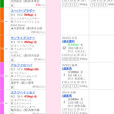
1:55.1 (0.9)
3F:39.7
1:54.3 (1)
3F:38.8
丹内祐次 (栗)鈴木孝志
458kg
468
1
1
1
1
3
3
3
3
3.9
(2人)
先
スーパーブラザー
牡3 53.0
594kg(--)
父:シニスターミニスター
13
母:アスティクートレイル
(Hard Spun)
★河原田菜 (栗)茶木太樹
225.0
(15人)
サンライズコナー
26/3/21 中京
3歳未勝利
牡3 57.0
492kg(-2)
芝2000m
良
父:ダノンプレミアム
12
18頭 5番 8人
14
母:フォロミーバゴ
57.0 小沢大仁
(バゴ)
2:03.8 (2.4)
3F:35.3
小沢大仁 (栗)羽月友彦
494kg
14
14
14
16
25.4
(6人)
追
アルファローバ
25/9/21 阪神
2歳新馬
牡3 57.0
538kg(+20)
ダ1800m
良
父:ドレフォン
7
9頭 3番 6人
15
母:リアリゾンルレーヴ
55.0 和田竜二
(Lemon Drop Kid)
2:00.1 (3.3)
3F:39.3
酒井学 (栗)小栗実
518kg
6
6
7
6
60.6
(10人)
差
エナジーイッセイ
26/1/4 京都
3歳新馬
牝3 55.0
470kg(-4)
ダ1800m
良
父:モズアスコット
7
12頭 8番 5人
16
母:エナジーハート
55.0 鮫島克駿
(サクラバクシンオー)
1:57.9 (2.7)
3F:41.7
亀田温心 (栗)高柳大輔
474kg
4
4
4
4
84.3
(12人)