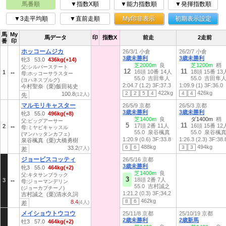
馬番順
▼指数X順
▼能力指数順
▼発揮指数順
▼3走平均順
▼直前走順
My印非表示
初期表示設定
馬
My
馬データ
印
指数X
前走
2走前
番
印
ホッコームジカ
26/3/1 小倉
26/2/7 小倉
3歳未勝利
3歳未勝利
牝3 53.0
436kg(+14)
芝2000m
良
芝1200m
稍
父:シルバーステート
12
11
16頭 10番 14人
18頭 15番 13
1
母:ホッコーサラスター
55.0 吉田隼人
55.0 吉田隼
(ヨハネスブルグ)
2:04.7 (1.2)
3F:37.3
1:09.9 (1)
3F:36.0
今村聖奈 (栗)飯田祐史
422kg
426kg
2
2
5
4
4
4
100.8
(12人)
先
マルモリキャスター
26/5/9 京都
26/5/3 京都
3歳未勝利
3歳未勝利
牝3 55.0
496kg(+8)
芝1400m
良
ダ1400m
稍
父:ビッグアーサー
5
11
17頭 2番 11人
16頭 15番 12
2
母:ミヤビキャッスル
55.0 泉谷楓真
55.0 泉谷楓
(マンハッタンカフェ)
1:20.9 (0.6)
3F:33.8
1:26.3 (2.3)
3F:38.
泉谷楓真 (栗)大橋勇樹
488kg
494kg
6
6
3
3
33.2
(7人)
差
ジョービスコッティ
26/5/16 京都
3歳未勝利
牝3 55.0
464kg(+2)
芝1400m
良
父:キタサンブラック
3
18頭 2番 7人
3
母:ジョーマンデリン
55.0 吉村誠之
(ジョーカプチーノ)
1:21.2 (0.3)
3F:34.2
吉村誠之 (栗)清水久詞
462kg
8
6
8.4
(4人)
差
メイショウトウコウ
25/11/8 京都
25/10/19 京都
2歳未勝利
2歳新馬
牡3 57.0
464kg(+2)