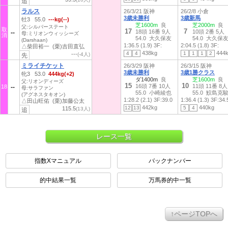
追
ラルス
26/3/21 阪神
26/2/8 小倉
3歳未勝利
3歳新馬
牡3 55.0
---kg(--)
芝1600m
良
芝2000m
良
父:シルバーステート
取
17
7
18頭 16番 9人
10頭 2番 5人
母:ミリオンウィッシーズ
消
54.0 大久保友
54.0 大久保
(Darshaan)
1:36.5 (1.9)
3F:
2:04.5 (1.8)
3F:
△柴田裕一 (栗)吉田直弘
438kg
444
4
4
1
1
1
2
---
(-4人)
先
ミライチケット
26/3/29 阪神
26/3/15 阪神
3歳未勝利
3歳1勝クラス
牝3 53.0
444kg(+2)
ダ1400m
良
芝1600m
良
父:リオンディーズ
15
10
16頭 7番 10人
11頭 11番 8人
18
母:サラファン
55.0 小崎綾也
55.0 鮫島克
(アグネスタキオン)
1:28.2 (2.1)
3F:39.0
1:36.4 (1.3)
3F:34.
△田山旺佑 (栗)加藤公太
442kg
440kg
12
13
5
4
115.5
(13人)
追
レース一覧
指数Xマニュアル
バックナンバー
的中結果一覧
万馬券的中一覧
↑ページTOPへ