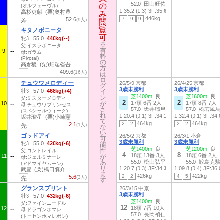
52.0 田山旺佑
の
の
(オルフェーヴル)
1:35.2 (1.3)
3F:35.6
高杉吏麒 (栗)奥村豊
み
み
446kg
7
9
9
52.6
(9人)
差
閲
閲
覧
覧
キタノボニータ
可
可
牝3 55.0
440kg(--)
※
※
父:イスラボニータ
有
有
9
母:ガラム
料
料
(Pivotal)
の
の
高倉稜 (栗)畑端省吾
方
方
409.6
(16人)
は
は
ロ
ロ
チュウワメロディー
26/5/9 京都
26/4/25 京都
グ
グ
3歳未勝利
3歳未勝利
牡3 57.0
468kg(+4)
イ
イ
芝1400m
良
芝1600m
良
ン
ン
父:ミスターメロディ
2
2
が
が
17頭 6番 2人
17頭 8番 7人
10
母:チュウワプリンセス
さ
さ
57.0 坂井瑠星
57.0 松若風
(スペシャルウィーク)
れ
れ
1:20.4 (0.1)
3F:34.1
1:32.4 (0.1)
3F:34.
坂井瑠星 (栗)小崎憲
て
て
464kg
464kg
2
2
2
2
2.1
(1人)
先
な
な
い
い
ゴッドアイ
26/5/2 京都
26/3/1 小倉
可
可
3歳未勝利
3歳未勝利
牝3 55.0
420kg(-6)
能
能
芝1400m
良
芝1200m
良
性
性
父:コントレイル
4
8
18頭 13番 3人
18頭 6番 2人
11
が
が
母:ジェルミナーレ
あ
あ
55.0 松山弘平
55.0 鮫島克
(アドマイヤムーン)
り
り
1:20.7 (0.3)
3F:34.3
1:09.8 (0.4)
3F:36.
武豊 (栗)橋口慎介
ま
ま
426kg
422kg
2
2
4
5
5.6
(3人)
先
す
す
グランスプリント
26/3/15 中京
3歳未勝利
牡3 57.0
432kg(-6)
芝1400m
良
父:ファインニードル
12
18頭 7番 10人
12
母:ドラゴンホマレ
57.0 長岡禎仁
(トーセンホマレボシ)