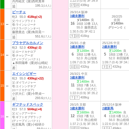
1:22.0 (0.9)
3F:34.9
丹内祐次 (栗)西村真幸
438kg
17
16
195.1
(14人)
追
ビーチェ
26/3/14 阪神
3歳未勝利
26/2/25
牝3 55.0
418kg(+2)
ダ1400m
良
佐賀
父:ウインブライト
16
ダ1400m
16頭 10番 13人
13
母:ラインレジーナ
55.0 藤懸貴志
グリーンＣ（
(サクラバクシンオー)
1:30.5 (5)
3F:42.1
藤懸貴志 (栗)角田晃一
416kg
5
10
551.6
(17人)
追
プラヤデルカルメン
26/3/1 小倉
25/12/6 中京
3歳未勝利
2歳未勝利
牝3 52.0
430kg(-2)
芝1200m
良
芝1200m
良
父:ロードカナロア
6
5
18頭 12番 6人
18頭 13番 7人
14
母:チャレアーダ
52.0 舟山瑠泉
52.0 和田陽
(ディープインパクト)
1:09.7 (0.3)
3F:35.5
1:09.7 (0.4)
3F:34.
▲和田陽希 (栗)杉山晴紀
432kg
432kg
11
11
3
4
16.2
(6人)
差
エイシンビギー
26/3/21 中京
3歳未勝利
牝3 55.0
430kg(+22)
芝1400m
良
父:ダイワメジャー
11
18頭 7番 14人
15
母:エイシンデネブ
55.0 小沢大仁
(ロードカナロア)
1:22.0 (0.9)
3F:35.2
小沢大仁 (栗)今野貞一
408kg
7
7
293.6
(15人)
差
ギフテッドスペック
26/1/5 京都
25/12/14 阪神
3歳未勝利
2歳新馬
牡3 57.0
504kg(+4)
芝1600m
良
芝1400m
良
父:ビッグアーサー
12
4
15頭 7番 9人
11頭 6番 11人
16
母:ギフトオブザラック
57.0 秋山稔樹
56.0 秋山稔
(ディープインパクト)
1:37.2 (1.9)
3F:36.5
1:22.6 (0.6)
3F:35.
松若風馬 (栗)小椋研介
500kg
494kg
10
10
8
6
59.5
(10人)