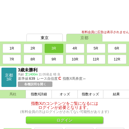
有料会員に広告は表示されません
東京
京都
1R
2R
3R
4R
5R
6R
7R
8R
9R
10R
11R
12R
3歳未勝利
馬齢
芝1400m
11:05発走 晴 良
京都
C
基準値:
639
レース自信度:
指数X馬券度:
--
3R
各種説明を開く
馬柱
指数X詳細
オッズ
指数オッズ
結果
指数Xのコンテンツをご覧になるには
ログインが必要となります。
(有料会員の方はログインがされてない可能性があります)
ログイン