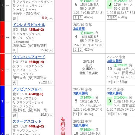
芝1400m
良
芝1400m
良
父:アメリカンペイトリオット
6
3
15頭 1番 8人
17頭 4番 4人
4
母:メイショウサイウン
56.0 武豊
56.0 武豊
(ハービンジャー)
1:21.4 (0.5)
3F:34.3
1:22.5 (0.3)
3F:34.
幸英明 (栗)石橋守
462kg
464kg
7
8
11
10
5.0
(2人)
差
ドンレミラピュセル
26/2/10 京都
3歳新馬
牝3 55.0
428kg(+2)
芝1600m
良
父:キタサンブラック
4
16頭 8番 5人
5
母:プリモダルク
55.0 西村淳也
(Bernardini)
1:37.6 (0.7)
3F:35.0
西塚洸二 (栗)藤原英昭
426kg
2
2
35.4
(8人)
先
ウインハルフォード
26/2/22 小倉
3歳未勝利
26/3/24
牡3 57.0
464kg(+4)
金沢
芝1200m
良
父:タワーオブロンドン
10
ダ1500m
18頭 14番 6人
6
母:ハイキートーン
57.0 団野大
能登千里浜賞
(ハーツクライ)
1:09.3 (1.4)
3F:35.
団野大成 (栗)西園翔太
464kg
6
4
95.2
(11人)
先
アラビアンジョイ
26/5/16 京都
26/5/2 京都
3歳未勝利
3歳未勝利
牝3 55.0
434kg(-6)
芝1400m
良
芝1400m
良
父:サトノアラジン
5
3
18頭 1番 3人
18頭 11番 10
7
母:ブリングミージョイ
55.0 松山弘平
55.0 吉村誠
(ドゥラメンテ)
1:21.3 (0.4)
3F:34.0
1:20.7 (0.3)
3F:33.
西村淳也 (栗)高橋一哉
440kg
432kg
11
11
13
13
10.8
(5人)
追
有
有
スターアスコット
26/3/22 中京
料
料
3歳未勝利
牝3 55.0
448kg(+2)
会
会
芝1600m
良
父:モズアスコット
10
員
員
16頭 16番 9人
8
母:ハーバーコメット