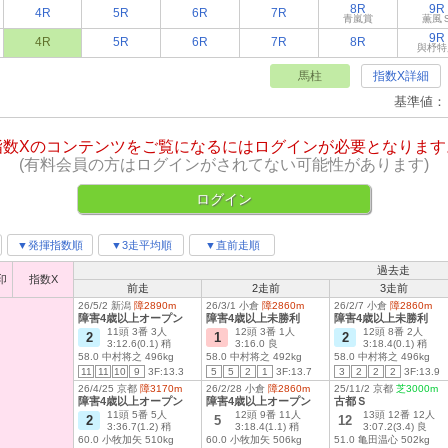
8R
9R
4R
5R
6R
7R
青嵐賞
薫風
9R
4R
5R
6R
7R
8R
與杼特
馬柱
指数X詳細
基準値：
指数Xのコンテンツをご覧になるにはログインが必要となります
(有料会員の方はログインがされてない可能性があります)
ログイン
▼発揮指数順
▼3走平均順
▼直前走順
過去走
印
指数X
前走
2走前
3走前
26/5/2 新潟
障2890m
26/3/1 小倉
障2860m
26/2/7 小倉
障2860m
障害4歳以上オープン
障害4歳以上未勝利
障害4歳以上未勝利
11頭 3番 3人
12頭 3番 1人
12頭 8番 2人
2
1
2
3:12.6(0.1) 稍
3:16.0 良
3:18.4(0.1) 稍
58.0 中村将之 496kg
58.0 中村将之 492kg
58.0 中村将之 496kg
11
11
10
9
3F:13.3
5
5
2
1
3F:13.7
3
2
2
2
3F:13.9
26/4/25 京都
障3170m
26/2/28 小倉
障2860m
25/11/2 京都
芝3000m
障害4歳以上オープン
障害4歳以上オープン
古都Ｓ
11頭 5番 5人
12頭 9番 11人
13頭 12番 12人
2
5
12
3:36.7(1.2) 稍
3:18.4(1.1) 稍
3:07.2(3.4) 良
60.0 小牧加矢 510kg
60.0 小牧加矢 506kg
51.0 亀田温心 502kg