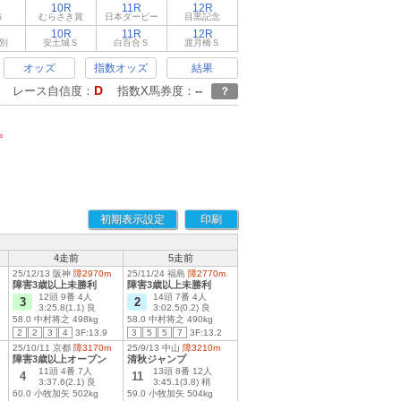
10R
11R
12R
Ｓ
むらさき賞
日本ダービー
目黒記念
10R
11R
12R
別
安土城Ｓ
白百合Ｓ
渡月橋Ｓ
オッズ
指数オッズ
結果
D
レース自信度：
指数X馬券度：
--
？
。
初期表示設定
印刷
4走前
5走前
25/12/13 阪神
障2970m
25/11/24 福島
障2770m
障害3歳以上未勝利
障害3歳以上未勝利
12頭 9番 4人
14頭 7番 4人
3
2
3:25.8(1.1) 良
3:02.5(0.2) 良
58.0 中村将之 498kg
58.0 中村将之 490kg
2
2
3
4
3F:13.9
3
5
5
7
3F:13.2
25/10/11 京都
障3170m
25/9/13 中山
障3210m
障害3歳以上オープン
清秋ジャンプ
11頭 4番 7人
13頭 8番 12人
4
11
3:37.6(2.1) 良
3:45.1(3.8) 稍
60.0 小牧加矢 502kg
59.0 小牧加矢 504kg