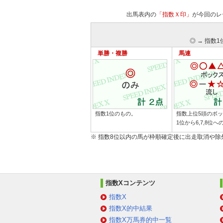
出馬表内の
「指数Ｘ印」
が今回のレ
◎ → 指数1
単勝・複勝
馬連
指数1位のもの。
指数上位5頭のボ
1位から6,7,8位
※ 指数8位以内の馬が枠順確定後に出走取消や
指数Xコンテンツ
指数X
指数X的中結果
指数X万馬券的中一覧