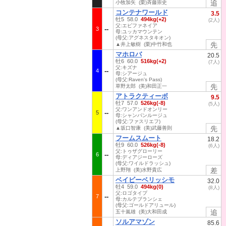
追
小牧加矢 (栗)斉藤崇史
コンテナワールド
3.5
牡5 58.0
494kg(+2)
(2人)
父:エピファネイア
3
母:ユッカマウンテン
(母父:アグネスタキオン)
先
▲井上敏樹 (栗)中竹和也
マホロバ
20.5
牡6 60.0
516kg(+2)
(7人)
父:キズナ
4
母:シアージュ
(母父:Raven's Pass)
先
草野太郎 (美)和田正一
アトラクティーボ
9.5
牡7 57.0
526kg(-8)
(5人)
父:ワンアンドオンリー
5
母:シャンパンルージュ
(母父:ファスリエフ)
先
▲坂口智康 (美)武藤善則
フームスムート
18.2
牡9 60.0
526kg(-8)
(6人)
父:トゥザグローリー
6
母:ディアジーローズ
(母父:ワイルドラッシュ)
差
上野翔 (美)水野貴広
ベイビーベリッシモ
32.0
牡4 59.0
494kg(0)
(8人)
父:ロゴタイプ
7
母:カルテブランシェ
(母父:ゴールドアリュール)
追
五十嵐雄 (美)大和田成
ソルアマゾン
85.6