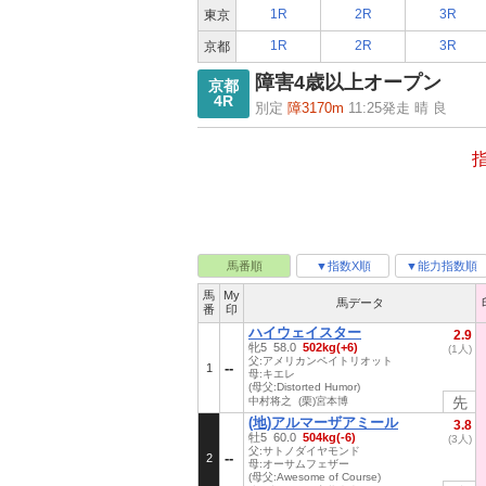
1R
2R
3R
東京
1R
2R
3R
京都
障害4歳以上オープン
京都
4R
別定
障3170m
11:25発走 晴 良
馬番順
▼指数X順
▼能力指数順
馬
My
馬データ
番
印
ハイウェイスター
2.9
牝5 58.0
502kg(+6)
(1人)
父:アメリカンペイトリオット
1
母:キエレ
(母父:Distorted Humor)
先
中村将之 (栗)宮本博
(地)アルマーザアミール
3.8
牡5 60.0
504kg(-6)
(3人)
父:サトノダイヤモンド
2
母:オーサムフェザー
(母父:Awesome of Course)