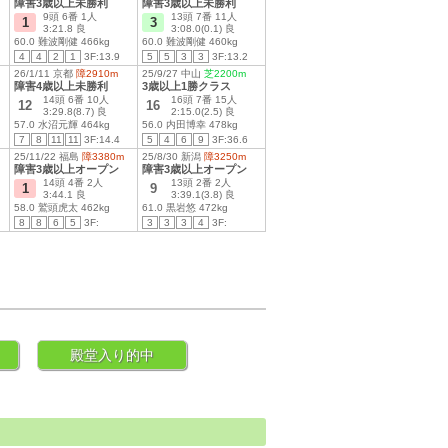
障害3歳以上未勝利
障害3歳以上未勝利
9頭 6番 1人
13頭 7番 11人
1
3
3:21.8 良
3:08.0(0.1) 良
60.0 難波剛健 466kg
60.0 難波剛健 460kg
4
4
2
1
3F:13.9
5
5
3
3
3F:13.2
26/1/11 京都
障2910m
25/9/27 中山
芝2200m
障害4歳以上未勝利
3歳以上1勝クラス
14頭 6番 10人
16頭 7番 15人
12
16
3:29.8(8.7) 良
2:15.0(2.5) 良
57.0 水沼元輝 464kg
56.0 内田博幸 478kg
7
8
11
11
3F:14.4
5
4
6
9
3F:36.6
25/11/22 福島
障3380m
25/8/30 新潟
障3250m
障害3歳以上オープン
障害3歳以上オープン
14頭 4番 2人
13頭 2番 2人
1
9
3:44.1 良
3:39.1(3.8) 良
58.0 鷲頭虎太 462kg
61.0 黒岩悠 472kg
8
8
6
5
3F:
3
3
3
4
3F:
殿堂入り的中