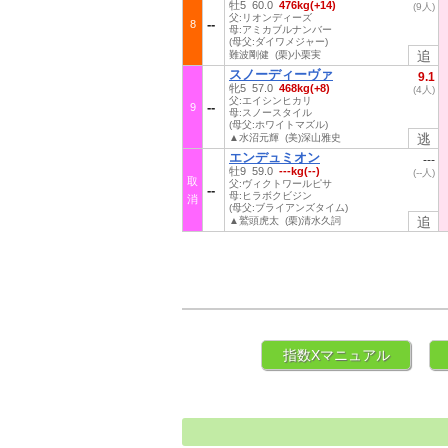
牡5 60.0
476kg(+14)
(9人)
父:リオンディーズ
8
母:アミカブルナンバー
(母父:ダイワメジャー)
追
難波剛健 (栗)小栗実
スノーディーヴァ
9.1
牝5 57.0
468kg(+8)
(4人)
父:エイシンヒカリ
9
母:スノースタイル
(母父:ホワイトマズル)
逃
▲水沼元輝 (美)深山雅史
エンデュミオン
---
牡9 59.0
---kg(--)
(--人)
取
父:ヴィクトワールピサ
母:ヒラボクビジン
消
(母父:ブライアンズタイム)
追
▲鷲頭虎太 (栗)清水久詞
指数Xマニュアル