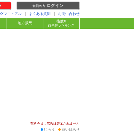
録
ログイン
会員の方
数Xマニュアル
|
よくある質問
|
お問い合わせ
指数X
地方競馬
好条件ランキング
有料会員に広告は表示されません
印あり
買い目あり