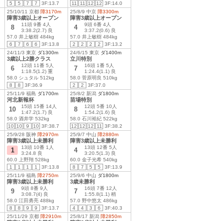
5
5
7
7
3F:13.7
11
11
12
12
3F:14.0
25/10/11 京都
障3170m
25/8/9 中京
障3300m
障害3歳以上オープン
障害3歳以上オープン
11頭 9番 4人
9頭 6番 4人
8
4
3:38.2(2.7) 良
3:37.2(0.6) 良
57.0 井上敏樹 484kg
57.0 井上敏樹 484kg
6
7
6
6
3F:13.8
2
2
2
2
3F:13.2
24/11/3 東京
ダ1300m
24/6/15 東京
ダ1400m
3歳以上2勝クラス
立川特別
12頭 11番 5人
16頭 1番 5人
6
7
1:18.5(1.2) 重
1:24.4(1.1) 良
58.0 シュタル 512kg
58.0 菅原明良 510kg
8
8
3F:36.9
2
2
3F:37.0
25/11/9 福島
ダ1700m
25/8/2 新潟
ダ1800m
河北新報杯
苗場特別
15頭 15番 14人
12頭 5番 10人
10
8
1:47.2(1.7) 良
1:54.2(1.6) 良
58.0 酒井学 532kg
58.0 石川裕紀 522kg
10
10
9
10
3F:38.7
12
12
12
11
3F:38.2
25/9/28 阪神
障2970m
25/9/7 中山
障2880m
障害3歳以上未勝利
障害3歳以上未勝利
13頭 10番 1人
13頭 12番 5人
1
4
3:24.8 良
3:20.5(1.3) 良
60.0 上野翔 528kg
60.0 金子光希 540kg
1
1
1
1
3F:13.8
8
7
5
5
3F:13.9
25/11/9 福島
障2750m
25/9/6 中山
ダ1800m
障害3歳以上未勝利
3歳未勝利
9頭 8番 9人
16頭 7番 12人
9
7
3:08.7(4) 良
1:55.8(1.1) 稍
58.0 江田勇亮 488kg
57.0 野中悠太 486kg
8
8
9
9
3F:13.7
4
4
3
6
3F:40.3
25/11/29 京都
障2910m
25/8/17 新潟
障2850m