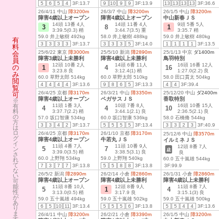
5
6
5
4
3F:13.7
9
10
9
9
3F:13.9
13
13
13
13
3F:36.6
26/4/11 中山
障3200m
26/3/7 中山
障3200m
26/1/5 中山
障3200m
障害4歳以上オープン
障害4歳以上オープン
中山新春ＪＳ
14頭 13番 4人
14頭 11番 4人
9頭 5番 5人
3
8
1
3:39.5(0.3) 稍
3:44.7(3.5) 重
3:35.7 稍
59.0 井上敏樹 492kg
58.0 井上敏樹 488kg
59.0 井上敏樹 480kg
有
3
3
3
3
3F:13.7
3
3
3
5
3F:14.0
1
1
1
1
3F:13.5
料
25/6/22 東京
障3000m
25/5/10 新潟
障2890m
25/1/13 中京
ダ1400m
会
障害3歳以上未勝利
障害4歳以上未勝利
鳥羽特別
員
12頭 10番 2人
14頭 6番 11人
16頭 16番 12人
の
1
4
16
3:23.8 良
3:12.4(1) 稍
1:27.0(2.2) 良
み
60.0 草野太郎 514kg
60.0 草野太郎 510kg
58.0 田口貫太 504kg
閲
4
4
4
4
3F:13.6
9
8
6
5
3F:13.3
4
4
3F:39.4
覧
26/4/25 京都
障3170m
26/3/21 中山
障3350m
25/12/20 中山
ダ2400m
可
障害4歳以上オープン
ペガサスＪＳ
香取特別
※
有
11頭 1番 3人
10頭 7番 8人
16頭 10番 15人
4
4
10
料
3:37.7(2.2) 稍
3:44.1(2.1) 良
2:36.5(2.1) 良
の
57.0 坂口智康 534kg
60.0 坂口智康 536kg
58.0 石橋脩 544kg
方
3
3
4
2
3F:13.7
5
5
5
5
3F:13.4
3
3
2
3
3F:40.9
は
ロ
26/4/25 京都
障3170m
26/1/10 京都
障3170m
25/12/6 中山
障3570m
グ
障害4歳以上オープン
牛若丸ＪＳ
イルミネＪＳ
イ
11頭 4番 7人
11頭 10番 9人
12頭 8番 7人
5
7
ン
3:39.0(3.5) 稍
3:38.5(3.1) 良
良
さ
60.0 上野翔 534kg
59.0 上野翔 540kg
60.0 五十嵐雄 544kg
れ
て
7
3
7
7
3F:13.8
5
5
8
8
3F:13.8
3F:99.9
な
26/5/2 新潟
障2890m
26/2/14 小倉
障2860m
26/1/31 小倉
障2860m
い
障害4歳以上オープン
障害4歳以上未勝利
障害4歳以上未勝利
可
能
11頭 8番 10人
12頭 8番 9人
11頭 8番 7人
5
1
4
性
3:13.0(0.5) 稍
3:17.9 良
3:15.1(3) 良
が
59.0 五十嵐雄 494kg
59.0 五十嵐雄 502kg
59.0 五十嵐雄 500kg
あ
6
5
10
11
3F:13.4
5
5
5
6
3F:13.8
5
5
4
4
3F:13.6
り
ま
26/4/11 中山
障3200m
26/2/21 小倉
障3390m
26/1/5 中山
障3200m