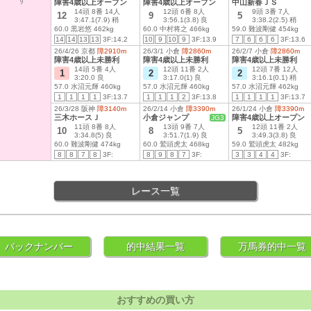
す
障害4歳以上オープン
障害4歳以上オープン
中山新春ＪＳ
14頭 8番 14人
12頭 6番 8人
9頭 3番 7人
12
9
5
3:47.1(7.9) 稍
3:56.1(3.8) 良
3:38.2(2.5) 稍
60.0 黒岩悠 462kg
60.0 中村将之 466kg
59.0 難波剛健 454kg
14
14
13
13
3F:14.2
10
9
10
9
3F:13.9
7
6
6
6
3F:13.6
26/4/26 京都
障2910m
26/3/1 小倉
障2860m
26/2/7 小倉
障2860m
障害4歳以上未勝利
障害4歳以上未勝利
障害4歳以上未勝利
14頭 5番 4人
12頭 11番 2人
12頭 7番 12人
1
2
2
3:20.0 良
3:17.0(1) 良
3:16.1(0.1) 稍
57.0 水沼元輝 460kg
57.0 水沼元輝 460kg
57.0 水沼元輝 462kg
1
1
1
1
3F:13.7
1
1
1
2
3F:13.8
1
1
1
1
3F:13.7
26/3/28 阪神
障3140m
26/2/14 小倉
障3390m
26/1/24 小倉
障3390m
三木ホースＪ
小倉ジャンプ
障害4歳以上オープン
JG3
11頭 8番 8人
13頭 9番 7人
12頭 11番 2人
10
8
5
3:34.8(5) 良
3:51.7(1.9) 良
3:49.3(3.8) 良
60.0 難波剛健 474kg
60.0 鷲頭虎太 468kg
59.0 鷲頭虎太 482kg
8
8
7
8
3F:
8
9
8
7
3F:
3
3
4
4
3F:
レース一覧
バックナンバー
的中結果一覧
万馬券的中一覧
おすすめの買い方