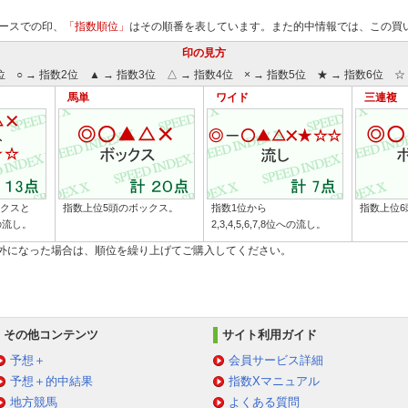
ースでの印、
「指数順位」
はその順番を表しています。また的中情報では、この買
印の見方
位 ○ → 指数2位 ▲ → 指数3位 △ → 指数4位 × → 指数5位 ★ → 指数6位 ☆ 
馬単
ワイド
三連複
ックスと
指数上位5頭のボックス。
指数1位から
指数上位6
への流し。
2,3,4,5,6,7,8位への流し。
除外になった場合は、順位を繰り上げてご購入してください。
その他コンテンツ
サイト利用ガイド
予想＋
会員サービス詳細
予想＋的中結果
指数Xマニュアル
地方競馬
よくある質問