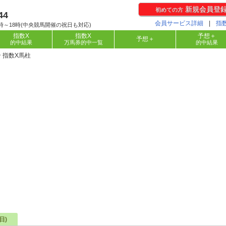
新規会員登
初めての方
44
会員サービス詳細
|
指
時～18時(中央競馬開催の祝日も対応)
指数X
指数X
予想＋
予想＋
的中結果
万馬券的中一覧
的中結果
ン 指数X馬柱
日)