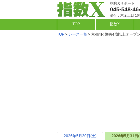
指数Xサポート
045-548-46
受付：木金土日 10
TOP
指数X
TOP
>
レース一覧
> 京都4R 障害4歳以上オープ
2026年5月30日(土)
2026年5月31日(