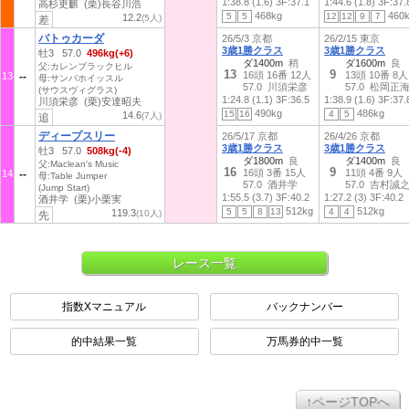
1:38.8 (1.6)
3F:37.1
1:44.6 (1.8)
3F:37.
高杉吏麒 (栗)長谷川浩
468kg
460
5
5
12
12
9
7
12.2
(5人)
差
バトゥカーダ
26/5/3 京都
26/2/15 東京
3歳1勝クラス
3歳1勝クラス
牡3 57.0
496kg(+6)
ダ1400m
稍
ダ1600m
良
父:カレンブラックヒル
13
9
16頭 16番 12人
13頭 10番 8人
13
母:サンバホイッスル
57.0 川須栄彦
57.0 松岡正
(サウスヴィグラス)
1:24.8 (1.1)
3F:36.5
1:38.9 (1.6)
3F:37.
川須栄彦 (栗)安達昭夫
490kg
486kg
15
16
4
5
14.6
(7人)
追
ディープスリー
26/5/17 京都
26/4/26 京都
3歳1勝クラス
3歳1勝クラス
牡3 57.0
508kg(-4)
ダ1800m
良
ダ1400m
良
父:Maclean's Music
16
9
16頭 3番 15人
11頭 4番 9人
14
母:Table Jumper
57.0 酒井学
57.0 吉村誠
(Jump Start)
1:55.5 (3.7)
3F:40.2
1:27.2 (3)
3F:40.2
酒井学 (栗)小栗実
512kg
512kg
5
5
8
13
4
4
119.3
(10人)
先
レース一覧
指数Xマニュアル
バックナンバー
的中結果一覧
万馬券的中一覧
↑ページTOPへ