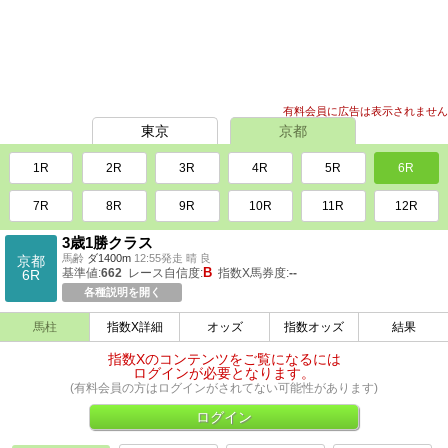
有料会員に広告は表示されません
東京
京都
1R
2R
3R
4R
5R
6R
7R
8R
9R
10R
11R
12R
3歳1勝クラス
馬齢
ダ1400m
12:55発走 晴 良
京都
B
基準値:
662
レース自信度:
指数X馬券度:
--
6R
各種説明を開く
馬柱
指数X詳細
オッズ
指数オッズ
結果
指数Xのコンテンツをご覧になるには
ログインが必要となります。
(有料会員の方はログインがされてない可能性があります)
ログイン