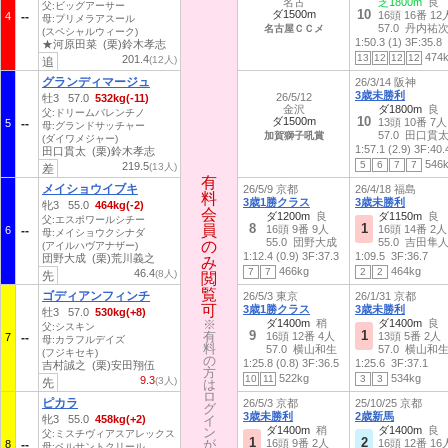
名古
芝1800m
良
父:ビッグアーサー
10
ダ1500m
16頭 16番 12
4
母:プリメラアスール
57.0 丹内祐
名古屋ＣＣメ
(スペシャルウィーク)
1:50.3 (1)
3F:35.8
★河原田菜 (栗)鈴木孝志
474
13
12
12
12
201.4
(12人)
追
グランディマージュ
26/3/14 阪神
3歳未勝利
26/5/12
牡3 57.0
532kg(-11)
金沢
ダ1800m
良
父:ドリームバレンチノ
10
ダ1500m
13頭 10番 7人
5
母:グランドサッチャー
57.0 田口貫
加賀獅子吼賞
(ダイワメジャー)
1:57.1 (2.9)
3F:40.
田口貫太 (栗)鈴木孝志
546
5
6
7
7
219.5
(13人)
差
有
有
メイショウイブキ
26/5/9 京都
26/4/18 福島
料
料
3歳1勝クラス
3歳未勝利
牝3 55.0
464kg(-2)
会
会
ダ1200m
良
ダ1150m
良
父:エスポワールシチー
8
1
員
員
16頭 9番 9人
16頭 14番 2人
6
母:メイショウクシナダ
55.0 団野大成
55.0 吉田隼
の
の
(アイルハヴアナザー)
1:12.4 (0.9)
3F:37.3
1:09.5
3F:36.7
団野大成 (栗)荒川義之
み
み
466kg
464kg
7
7
2
2
46.4
(8人)
先
閲
閲
覧
覧
ゴディアンフィンチ
26/5/3 東京
26/1/31 京都
可
可
3歳1勝クラス
3歳未勝利
牡3 57.0
530kg(+8)
※
※
ダ1400m
稍
ダ1400m
良
父:シスキン
9
1
有
有
16頭 12番 4人
13頭 5番 2人
7
母:カラフルデイズ
料
料
57.0 横山和生
57.0 横山和
(フジキセキ)
の
の
1:25.8 (0.8)
3F:36.5
1:25.6
3F:37.1
吉村誠之 (栗)安田翔伍
方
方
522kg
534kg
10
11
3
3
9.3
(3人)
先
は
は
ロ
ロ
ピカラ
26/5/3 京都
25/10/25 京都
グ
グ
3歳未勝利
2歳新馬
牝3 55.0
458kg(+2)
イ
イ
ダ1400m
稍
ダ1400m
良
ン
ン
父:ミスチヴィアスアレックス
1
2
が
が
16頭 9番 2人
16頭 12番 16
8
母:ペルサントクリール