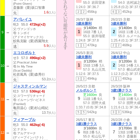
さ
さ
55.0 岩田望来
54.0 吉村誠
(Point Given)
れ
れ
1:24.0
3F:36.7
1:25.8 (0.2)
3F:37.
斎藤新 (栗)坂口智康
て
て
456kg
452kg
2
2
6
3
1.6
(1人)
先
な
な
い
い
アパレイユ
26/3/7 阪神
26/2/15 京都
可
可
3歳未勝利
3歳未勝利
牝3 55.0
472kg(+2)
能
能
ダ1400m
稍
ダ1400m
良
性
性
父:ヴァンゴッホ
1
2
16頭 7番 1人
16頭 11番 2人
9
が
が
母:トンボイ
あ
あ
55.0 坂井瑠星
55.0 ルメー
(アドマイヤマックス)
り
り
1:24.8
3F:37.8
1:25.4 (0.1)
3F:37.
鮫島克駿 (栗)西園翔太
ま
ま
470kg
468kg
1
1
2
2
5.9
(2人)
逃
す
す
エコロボルト
26/5/3 新潟
26/4/12 中山
3歳未勝利
3歳未勝利
せ3 57.0
496kg(+2)
ダ1200m
稍
ダ1200m
良
父:Practical Joke
1
2
15頭 13番 3人
14頭 14番 2人
10
母:In My Time
57.0 丸山元気
57.0 横山武
(Scat Daddy)
1:12.6
3F:37.5
1:12.3 (0.2)
3F:37.
松若風馬 (栗)森秀行
494kg
492kg
3
3
1
1
53.2
(9人)
先
ジャスティンルマン
26/5/23 京都
26/3/28 阪神
メルボルンＴ
3歳1勝クラス
牡3 57.0
536kg(-6)
芝1600m
良
芝1400m
良
父:スワーヴリチャード
9
9
11頭 1番 9人
11頭 10番 5人
11
母:イルーシヴハピネス
57.0 団野大成
57.0 団野大
(Frankel)
1:33.7 (0.8)
3F:34.8
1:21.6 (1.1)
3F:36.
亀田温心 (栗)杉山晴紀
542kg
536kg
5
5
3
3
13.7
(6人)
先
フィアーブル
26/5/17 東京
26/2/28 小倉
3歳1勝クラス
3歳1勝クラス
牝3 55.0
462kg(-6)
ダ1600m
良
ダ1700m
重
父:ナダル
6
7
8頭 2番 5人
13頭 10番 8人
12
母:アルアマーナ
55.0 松山弘平
55.0 斎藤新
(ディープインパクト)