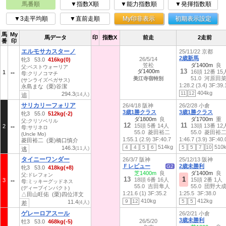
馬番順
▼指数X順
▼能力指数順
▼発揮指数順
▼3走平均順
▼直前走順
My印非表示
初期表示設定
馬
My
馬データ
印
指数X
前走
2走前
番
印
エルモサカスターノ
25/11/22 京都
2歳新馬
26/5/14
牝3 53.0
416kg(0)
笠松
ダ1400m
良
父:ベストウォーリア
13
ダ1400m
16頭 12番 15
1
母:クリノコマチ
51.0 河原田
美江寺宿特別
(サンライズペガサス)
1:28.2 (3.4)
3F:39.
永島まな (栗)谷潔
404kg
11
12
294.3
(14人)
追
サリカリーフォリア
26/4/18 阪神
26/2/28 小倉
3歳1勝クラス
3歳1勝クラス
牝3 55.0
512kg(-2)
ダ1800m
良
ダ1700m
重
父:クリソベリル
12
11
15頭 5番 14人
13頭 13番 12
2
母:サリネロ
55.0 菱田裕二
55.0 菱田裕
(Uncle Mo)
1:55.1 (2.9)
3F:40.7
1:46.7 (3.9)
3F:40.
菱田裕二 (栗)橋口慎介
514kg
510
4
4
5
6
5
5
7
10
146.3
(11人)
逃
タイニーワンダー
26/3/7 阪神
25/12/13 阪神
Ｆレビュー
2歳未勝利
G2
牝3 53.0
418kg(+8)
芝1400m
良
ダ1400m
良
父:ドレフォン
13
1
18頭 6番 16人
15頭 2番 1人
3
母:ミッキーグッドネス
55.0 吉田隼人
55.0 団野大
(ディープインパクト)
1:21.6 (1)
3F:35.2
1:25.5
3F:38.0
△田山旺佑 (栗)四位洋文
410kg
412kg
9
12
5
5
11.4
(4人)
差
ゲレーロアスール
26/2/21 小倉
3歳未勝利
26/5/20
牡3 53.0
468kg(-5)