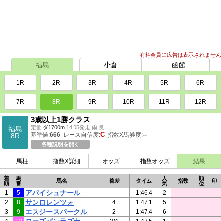
有料会員に広告は表示されません
福島
小倉
函館
1R
2R
3R
4R
5R
6R
7R
8R
9R
10R
11R
12R
3歳以上1勝クラス
定量
ダ1700m
14:05発走 雨 良
福島
C
基準値:
666
レース自信度:
指数X馬券度:
--
8R
各種説明を開く
馬柱
指数X詳細
オッズ
指数オッズ
結果
着
馬
人
順
馬名
着差
タイム
指数
印
順
番
気
位
アパイシュナール
1
5
1:46.4
2
サンロレンツォ
2
8
4
1:47.1
5
エスジースパークル
3
9
2
1:47.4
6