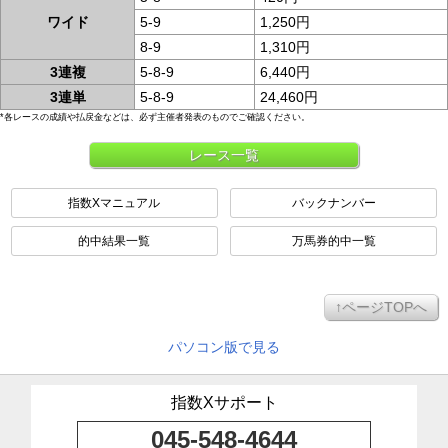
ワイド
5-9
1,250円
8-9
1,310円
3連複
5-8-9
6,440円
3連単
5-8-9
24,460円
*各レースの成績や払戻金などは、必ず主催者発表のものでご確認ください。
レース一覧
指数Xマニュアル
バックナンバー
的中結果一覧
万馬券的中一覧
↑ページTOPへ
パソコン版で見る
指数Xサポート
045-548-4644