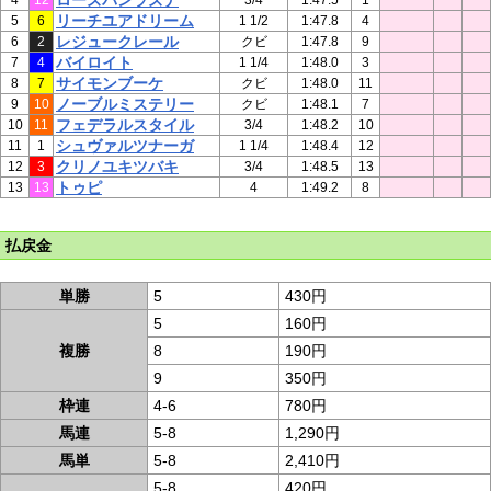
ローズパンラズナ
4
12
3/4
1:47.5
1
リーチユアドリーム
5
6
1 1/2
1:47.8
4
レジュークレール
6
2
クビ
1:47.8
9
バイロイト
7
4
1 1/4
1:48.0
3
サイモンブーケ
8
7
クビ
1:48.0
11
ノーブルミステリー
9
10
クビ
1:48.1
7
フェデラルスタイル
10
11
3/4
1:48.2
10
シュヴァルツナーガ
11
1
1 1/4
1:48.4
12
クリノユキツバキ
12
3
3/4
1:48.5
13
トゥピ
13
13
4
1:49.2
8
払戻金
単勝
5
430円
5
160円
複勝
8
190円
9
350円
枠連
4-6
780円
馬連
5-8
1,290円
馬単
5-8
2,410円
5-8
420円