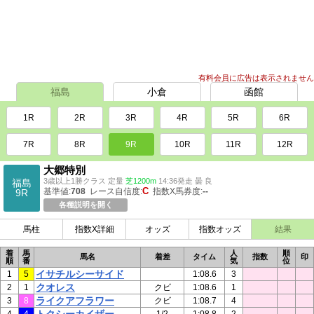
有料会員に広告は表示されません
福島
小倉
函館
1R
2R
3R
4R
5R
6R
7R
8R
9R
10R
11R
12R
大郷特別
3歳以上1勝クラス 定量
芝1200m
14:36発走 曇 良
福島
C
基準値:
708
レース自信度:
指数X馬券度:
--
9R
各種説明を開く
馬柱
指数X詳細
オッズ
指数オッズ
結果
着
馬
人
順
馬名
着差
タイム
指数
印
順
番
気
位
イサチルシーサイド
1
5
1:08.6
3
クオレス
2
1
クビ
1:08.6
1
ライクアフラワー
3
8
クビ
1:08.7
4