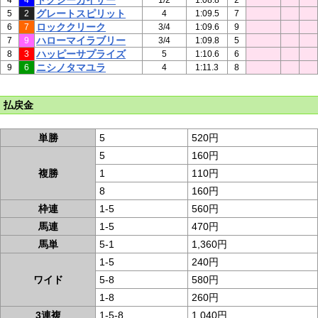
トクシーカイザー
4
4
1/2
1:08.8
2
グレートスピリット
5
2
4
1:09.5
7
ロッククリーク
6
7
3/4
1:09.6
9
ハローマイラブリー
7
9
3/4
1:09.8
5
ハッピーサプライズ
8
3
5
1:10.6
6
ニシノタマユラ
9
6
4
1:11.3
8
払戻金
単勝
5
520円
5
160円
複勝
1
110円
8
160円
枠連
1-5
560円
馬連
1-5
470円
馬単
5-1
1,360円
1-5
240円
ワイド
5-8
580円
1-8
260円
3連複
1-5-8
1,040円