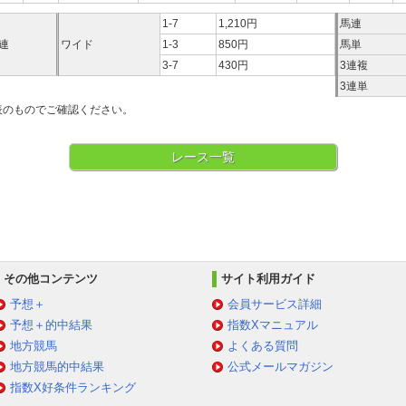
1-7
1,210円
馬連
連
ワイド
1-3
850円
馬単
3-7
430円
3連複
3連単
表のものでご確認ください。
レース一覧
その他コンテンツ
サイト利用ガイド
予想＋
会員サービス詳細
予想＋的中結果
指数Xマニュアル
地方競馬
よくある質問
地方競馬的中結果
公式メールマガジン
指数X好条件ランキング