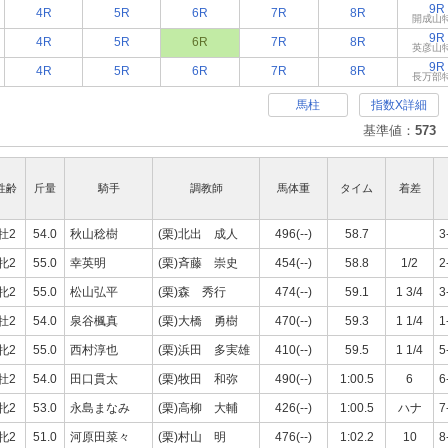
9R
4R
5R
6R
7R
8R
開成山
9R
4R
5R
6R
7R
8R
英彦山
9R
4R
5R
6R
7R
8R
長万部
馬柱
指数X詳細
基準値：
573
性齢
斤量
騎手
調教師
馬体重
タイム
着差
牡2
54.0
秋山稔樹
(栗)北出 成人
496(--)
58.7
3
牝2
55.0
幸英明
(栗)斉藤 崇史
454(--)
58.8
1/2
2
牝2
55.0
松山弘平
(栗)森 秀行
474(--)
59.1
1 3/4
3
牡2
54.0
泉谷楓真
(栗)大橋 勇樹
470(--)
59.3
1 1/4
1
牝2
55.0
西村淳也
(栗)浜田 多実雄
410(--)
59.5
1 1/4
5
牡2
54.0
田口貫太
(栗)牧田 和弥
490(--)
1:00.5
6
6
牝2
53.0
永島まなみ
(栗)高柳 大輔
426(--)
1:00.5
ハナ
7
牝2
51.0
河原田菜々
(栗)村山 明
476(--)
1:02.2
10
8