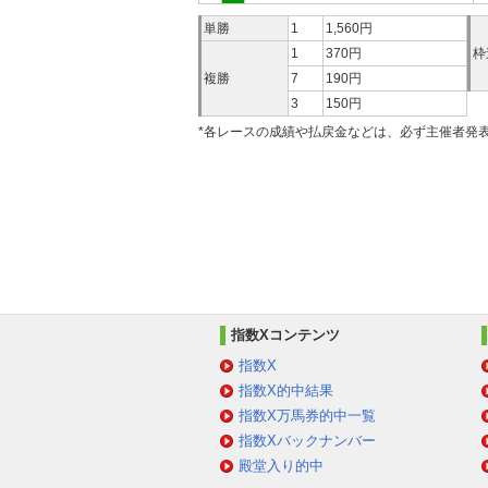
単勝
1
1,560円
1
370円
枠
複勝
7
190円
3
150円
*各レースの成績や払戻金などは、必ず主催者発
指数Xコンテンツ
指数X
指数X的中結果
指数X万馬券的中一覧
指数Xバックナンバー
殿堂入り的中