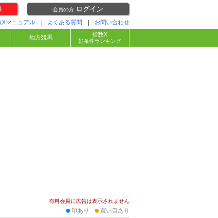
録
ログイン
会員の方
数Xマニュアル
|
よくある質問
|
お問い合わせ
指数X
地方競馬
好条件ランキング
有料会員に広告は表示されません
印あり
買い目あり