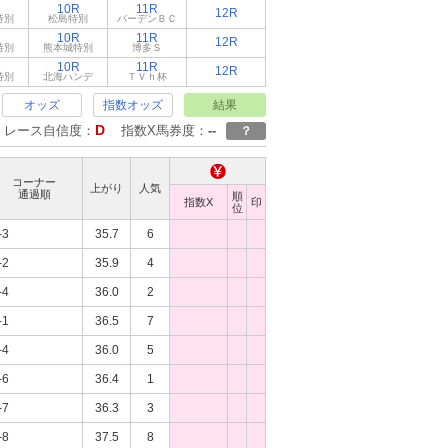
10R
11R
12R
特別
松島特別
バーデンＢＣ
10R
11R
12R
特別
熊本城特別
博多Ｓ
10R
11R
12R
特別
北海ハンデ
ＴＶｈ杯
オッズ
指数オッズ
結果
D
レース自信度：
指数X馬券度：
--
？
コーナー
上がり
人気
通過順
順
指数X
印
位
-3
35.7
6
-2
35.9
4
-4
36.0
2
-1
36.5
7
-4
36.0
5
-6
36.4
1
-7
36.3
3
-8
37.5
8