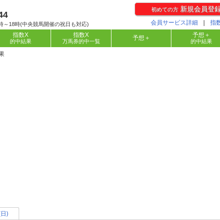
新規会員登
初めての方
44
会員サービス詳細
|
指
時～18時(中央競馬開催の祝日も対応)
指数X
指数X
予想＋
予想＋
的中結果
万馬券的中一覧
的中結果
果
(日)