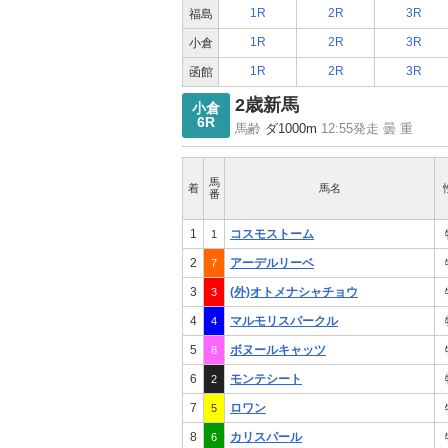
1R
2R
3R
福島
1R
2R
3R
小倉
1R
2R
3R
函館
2歳新馬
小倉
6R
馬齢
ダ1000m
12:55発走 曇 重
馬
着
馬名
番
1
コスモストーム
1
2
アーデルリーベ
7
3
(外)オトメナシャチョウ
3
4
マルモリスパークル
4
5
ボヌールキャッツ
8
6
モンテシート
2
7
ロワン
5
8
カリスパール
6