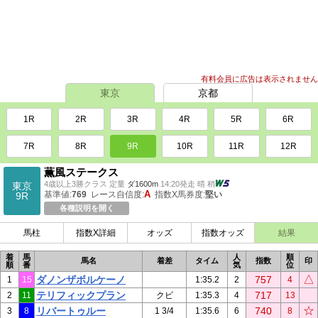
有料会員に広告は表示されません
東京
京都
1R
2R
3R
4R
5R
6R
7R
8R
9R
10R
11R
12R
薫風ステークス
4歳以上3勝クラス 定量
ダ1600m
14:20発走 晴 稍
東京
A
基準値:
769
レース自信度:
指数X馬券度:
堅い
9R
各種説明を開く
馬柱
指数X詳細
オッズ
指数オッズ
結果
着
馬
人
順
馬名
着差
タイム
指数
印
順
番
気
位
△
ダノンザボルケーノ
757
1
15
1:35.2
2
4
テリフィックプラン
717
2
11
クビ
1:35.3
4
13
☆
リバートゥルー
740
3
8
1 3/4
1:35.6
6
8