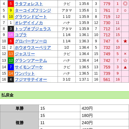
◎
ラタフォレスト
779
4
5
クビ
1:35.6
3
1
○
ターコイズフリンジ
761
5
9
アタマ
1:35.6
1
2
グラウンドビート
719
6
10
1 1/2
1:35.9
8
12
オレデイイノカ
730
7
1
ハナ
1:35.9
12
11
トップオブジェラス
712
8
3
アタマ
1:35.9
7
14
コブラ
712
9
16
1 1/4
1:36.1
10
15
★
グロバーテソーロ
747
10
6
1 1/4
1:36.3
9
6
ホウオウスーペリア
732
11
2
1/2
1:36.4
5
10
×
ジャスリー
749
12
13
クビ
1:36.4
15
5
☆
グランツアーテム
742
13
12
ハナ
1:36.4
14
7
▲
サイモンブーケ
759
14
7
クビ
1:36.5
13
3
ワンパット
739
15
14
ハナ
1:36.5
11
9
フジマサテイオー
561
16
4
3 1/2
1:37.1
16
16
払戻金
単勝
15
420円
15
180円
複勝
11
240円