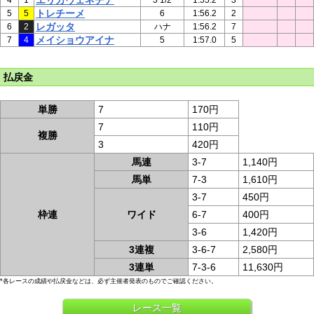
エリカヴェネチア
4
1
3 1/2
1:55.2
3
トレチーメ
5
5
6
1:56.2
2
レガッタ
6
2
ハナ
1:56.2
7
メイショウアイナ
7
4
5
1:57.0
5
払戻金
単勝
7
170円
7
110円
複勝
3
420円
馬連
3-7
1,140円
馬単
7-3
1,610円
3-7
450円
枠連
ワイド
6-7
400円
3-6
1,420円
3連複
3-6-7
2,580円
3連単
7-3-6
11,630円
*各レースの成績や払戻金などは、必ず主催者発表のものでご確認ください。
レース一覧