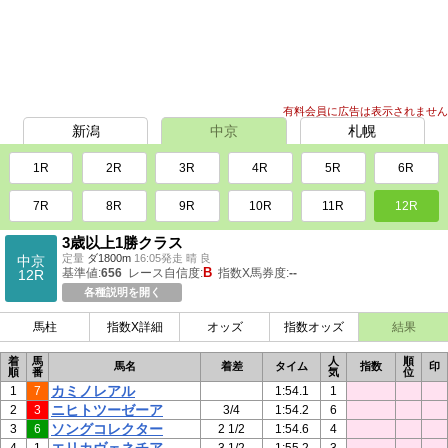
有料会員に広告は表示されません
新潟
中京
札幌
1R
2R
3R
4R
5R
6R
7R
8R
9R
10R
11R
12R
3歳以上1勝クラス
定量
ダ1800m
16:05発走 晴 良
中京
B
基準値:
656
レース自信度:
指数X馬券度:
--
12R
各種説明を開く
馬柱
指数X詳細
オッズ
指数オッズ
結果
着
馬
人
順
馬名
着差
タイム
指数
印
順
番
気
位
カミノレアル
1
7
1:54.1
1
ニヒトツーゼーア
2
3
3/4
1:54.2
6
ソングコレクター
3
6
2 1/2
1:54.6
4