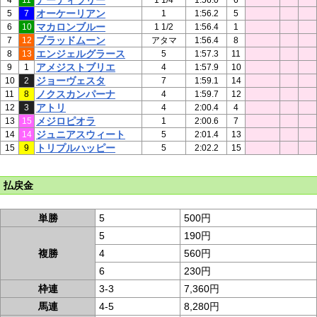
アーティラリー
4
11
1 1/4
1:56.0
6
オーケーリアン
5
7
1
1:56.2
5
マカロンブルー
6
10
1 1/2
1:56.4
1
ブラッドムーン
7
12
アタマ
1:56.4
8
エンジェルグラース
8
13
5
1:57.3
11
アメジストブリエ
9
1
4
1:57.9
10
ジョーヴェスタ
10
2
7
1:59.1
14
ノクスカンパーナ
11
8
4
1:59.7
12
アトリ
12
3
4
2:00.4
4
メジロピオラ
13
15
1
2:00.6
7
ジュニアスウィート
14
14
5
2:01.4
13
トリプルハッピー
15
9
5
2:02.2
15
払戻金
単勝
5
500円
5
190円
複勝
4
560円
6
230円
枠連
3-3
7,360円
馬連
4-5
8,280円