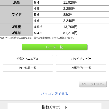
馬単
5-4
11,920円
4-5
2,280円
ワイド
5-6
880円
4-6
2,240円
3連複
4-5-6
13,760円
3連単
5-4-6
81,210円
*各レースの成績や払戻金などは、必ず主催者発表のものでご確認ください。
レース一覧
指数Xマニュアル
バックナンバー
的中結果一覧
万馬券的中一覧
↑ページTOPへ
パソコン版で見る
指数Xサポート