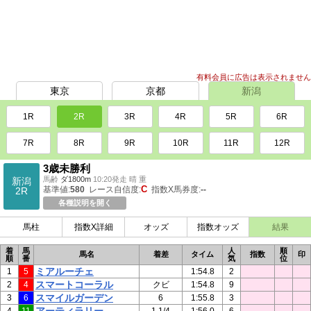
有料会員に広告は表示されません
東京
京都
新潟
1R
2R
3R
4R
5R
6R
7R
8R
9R
10R
11R
12R
3歳未勝利
馬齢
ダ1800m
10:20発走 晴 重
新潟
C
基準値:
580
レース自信度:
指数X馬券度:
--
2R
各種説明を開く
馬柱
指数X詳細
オッズ
指数オッズ
結果
着
馬
人
順
馬名
着差
タイム
指数
印
順
番
気
位
ミアルーチェ
1
5
1:54.8
2
スマートコーラル
2
4
クビ
1:54.8
9
スマイルガーデン
3
6
6
1:55.8
3