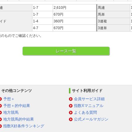
連
1-7
2,610円
馬連
1-7
670円
馬単
イド
1-4
360円
3連複
4-7
670円
3連単
表のものでご確認ください。
レース一覧
その他コンテンツ
サイト利用ガイド
予想＋
会員サービス詳細
予想＋的中結果
指数Xマニュアル
地方競馬
よくある質問
地方競馬的中結果
公式メールマガジン
指数X好条件ランキング