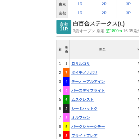
1R
2R
3R
東京
1R
2R
3R
京都
白百合ステークス
(L)
京都
11R
3歳オープン 別定
芝1800m
16:05発
馬
着
馬名
番
1
ロサルゴサ
1
2
ダイチノナポリ
7
3
テーオーアルアイン
4
4
バースデイフライト
9
5
ムスクレスト
6
6
シーミハットク
2
7
オルフセン
8
8
バークシャーシチー
5
9
ブライトフレア
3