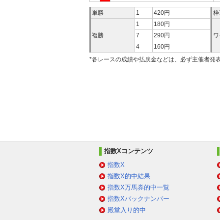
単勝
1
420円
枠
1
180円
複勝
7
290円
ワ
4
160円
*各レースの成績や払戻金などは、必ず主催者発
指数Xコンテンツ
指数X
指数X的中結果
指数X万馬券的中一覧
指数Xバックナンバー
殿堂入り的中