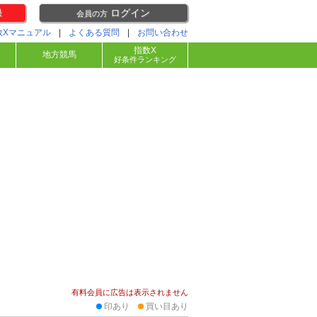
録
ログイン
会員の方
数Xマニュアル
|
よくある質問
|
お問い合わせ
指数X
地方競馬
好条件ランキング
有料会員に広告は表示されません
印あり
買い目あり