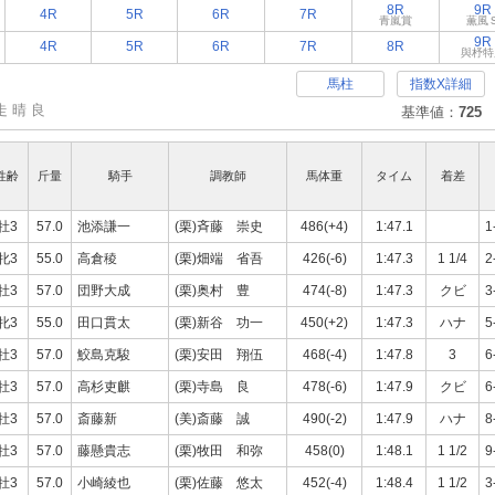
8R
9R
4R
5R
6R
7R
青嵐賞
薫風
9R
4R
5R
6R
7R
8R
與杼特
馬柱
指数X詳細
走 晴 良
基準値：
725
性齢
斤量
騎手
調教師
馬体重
タイム
着差
牡3
57.0
池添謙一
(栗)斉藤 崇史
486(+4)
1:47.1
1
牝3
55.0
高倉稜
(栗)畑端 省吾
426(-6)
1:47.3
1 1/4
2
牡3
57.0
団野大成
(栗)奥村 豊
474(-8)
1:47.3
クビ
3
牝3
55.0
田口貫太
(栗)新谷 功一
450(+2)
1:47.3
ハナ
5
牡3
57.0
鮫島克駿
(栗)安田 翔伍
468(-4)
1:47.8
3
6
牡3
57.0
高杉吏麒
(栗)寺島 良
478(-6)
1:47.9
クビ
6
牡3
57.0
斎藤新
(美)斎藤 誠
490(-2)
1:47.9
ハナ
8
牡3
57.0
藤懸貴志
(栗)牧田 和弥
458(0)
1:48.1
1 1/2
9
牡3
57.0
小崎綾也
(栗)佐藤 悠太
452(-4)
1:48.4
1 1/2
3