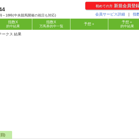
新規会員登
初めての方
44
会員サービス詳細
|
指
時～18時(中央競馬開催の祝日も対応)
指数X
指数X
予想＋
予想＋
的中結果
万馬券的中一覧
的中結果
ステークス 結果
(日)