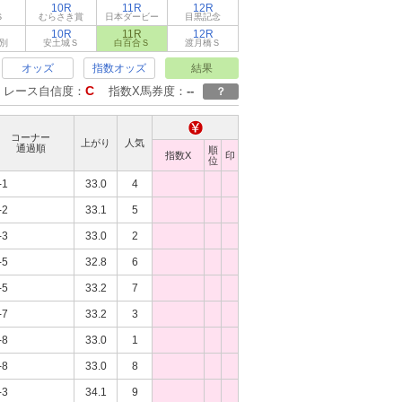
10R
11R
12R
Ｓ
むらさき賞
日本ダービー
目黒記念
10R
11R
12R
別
安土城Ｓ
白百合Ｓ
渡月橋Ｓ
オッズ
指数オッズ
結果
C
レース自信度：
指数X馬券度：
--
？
コーナー
上がり
人気
通過順
順
指数X
印
位
-1
33.0
4
-2
33.1
5
-3
33.0
2
-5
32.8
6
-5
33.2
7
-7
33.2
3
-8
33.0
1
-8
33.0
8
-3
34.1
9