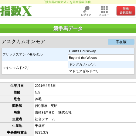
「競走馬の能力値」を完全偏差値化。
新機
会員登録
競争馬データ
アスクカムオンモア
不在厩
Giant's Causeway
ブリックスアンドモルタル
Beyond the Waves
キングカメハメハ
マキシマムドパリ
マドモアゼルドパリ
生年月日
2021年4月3日
性齢
牡5
毛色
芦毛
調教師
(栗)藤原 英昭
馬主
廣崎利洋ＨＤ 株式会社
生産者
社台ファーム
生産地
千歳市
中央獲得賞金
6723.3万