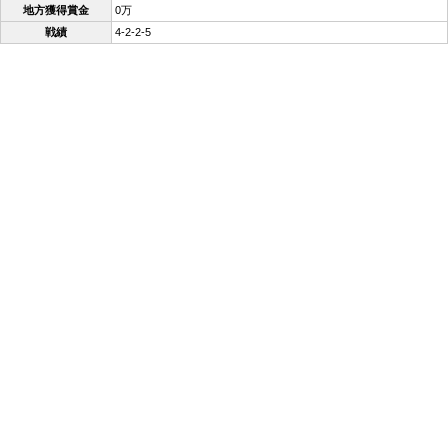
地方獲得賞金
0万
戦績
4-2-2-5