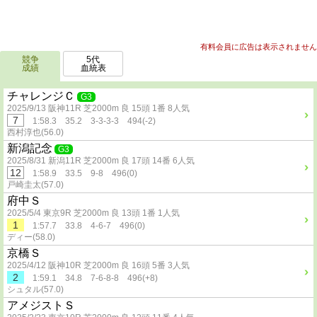
有料会員に広告は表示されません
競争
5代
成績
血統表
チャレンジＣ
G3
2025/9/13 阪神11R 芝2000m 良 15頭 1番 8人気
7
1:58.3 35.2 3-3-3-3 494(-2)
西村淳也(56.0)
新潟記念
G3
2025/8/31 新潟11R 芝2000m 良 17頭 14番 6人気
12
1:58.9 33.5 9-8 496(0)
戸崎圭太(57.0)
府中Ｓ
2025/5/4 東京9R 芝2000m 良 13頭 1番 1人気
1
1:57.7 33.8 4-6-7 496(0)
ディー(58.0)
京橋Ｓ
2025/4/12 阪神10R 芝2000m 良 16頭 5番 3人気
2
1:59.1 34.8 7-6-8-8 496(+8)
シュタル(57.0)
アメジストＳ