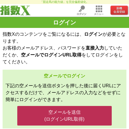
「競走馬の能力値」を完全偏差値化。
新機
会員登録
ログイン
指数Xのコンテンツをご覧になるには、
ログイン
が必要とな
ります。
お客様のメールアドレス、パスワードを
直接入力
していた
だくか、
空メールでログインURL取得
をしてログインをし
てください。
空メールでログイン
下記の空メールを送信ボタンを押した後に届くURLにア
クセスするだけで、メールアドレスの入力などをせずに
簡単にログインができます。
空メールを送信
(ログインURL取得)