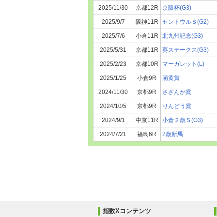
2025/11/30
京都12R
京阪杯(G3)
2025/9/7
阪神11R
セントウルＳ(G2)
2025/7/6
小倉11R
北九州記念(G3)
2025/5/31
京都11R
葵ステークス(G3)
2025/2/23
京都10R
マーガレット(L)
2025/1/25
小倉9R
萌黄賞
2024/11/30
京都9R
さざんか賞
2024/10/5
京都9R
りんどう賞
2024/9/1
中京11R
小倉２歳Ｓ(G3)
2024/7/21
福島6R
2歳新馬
指数Xコンテンツ