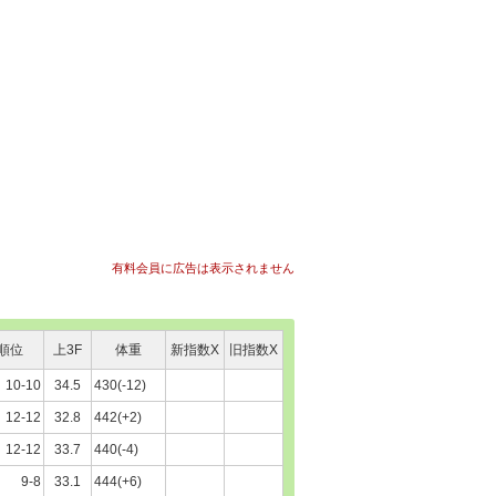
有料会員に広告は表示されません
順位
上3F
体重
新指数X
旧指数X
10-10
34.5
430(-12)
12-12
32.8
442(+2)
12-12
33.7
440(-4)
9-8
33.1
444(+6)