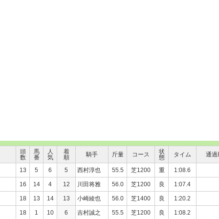
頭
馬
人
着
状
騎手
斤量
コース
タイム
通過
数
番
気
順
態
13
5
6
5
西村淳也
55.5
芝1200
重
1:08.6
16
14
4
12
川田将雅
56.0
芝1200
良
1:07.4
18
13
14
13
小崎綾也
56.0
芝1400
良
1:20.2
18
1
10
6
吉村誠之
55.5
芝1200
良
1:08.2