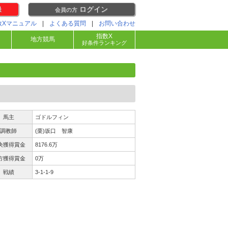
録
ログイン
会員の方
数Xマニュアル
|
よくある質問
|
お問い合わせ
指数X
地方競馬
好条件ランキング
馬主
ゴドルフィン
調教師
(栗)坂口 智康
央獲得賞金
8176.6万
方獲得賞金
0万
戦績
3-1-1-9