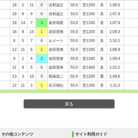
18
2
11
6
吉村誠之
55.0
芝1200
良
1:08.0
16
6
9
6
吉村誠之
53.0
芝1200
良
1:07.8
18
14
7
3
坂井瑠星
53.0
芝1200
良
1:07.9
16
8
15
1
岩田望来
55.0
芝1200
良
1:08.3
8
5
7
6
ルメート
55.0
芝1200
良
1:10.2
12
11
6
1
岩田望来
55.0
芝1200
良
1:08.9
9
1
4
2
岩田望来
55.0
芝1200
良
1:09.4
11
9
5
6
岩田望来
55.0
芝1400
良
1:22.2
13
3
10
5
西塚洸二
55.0
芝1200
重
1:09.6
12
11
2
1
石川裕紀
55.0
芝1200
良
1:11.0
戻る
その他コンテンツ
サイト利用ガイド