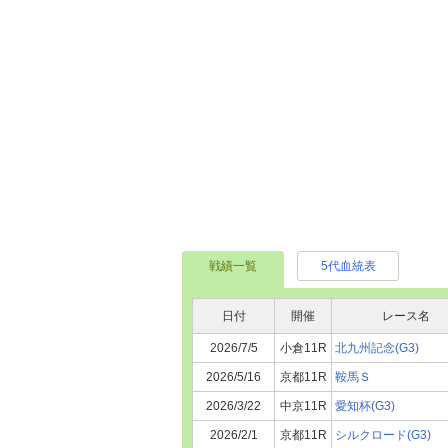
戦績一覧
5代血統表
日付
開催
レース名
2026/7/5
小倉11R
北九州記念(G3)
2026/5/16
京都11R
鞍馬Ｓ
2026/3/22
中京11R
愛知杯(G3)
2026/2/1
京都11R
シルクロード(G3)