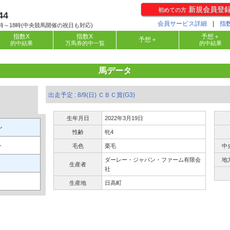
新規会員登
初めての方
44
会員サービス詳細
|
指
時～18時(中央競馬開催の祝日も対応)
指数X
指数X
予想＋
予想＋
的中結果
万馬券的中一覧
的中結果
馬データ
出走予定 : 8/9(日) ＣＢＣ賞(G3)
生年月日
2022年3月19日
ン
性齢
牝4
ト
毛色
栗毛
中
ダーレー・ジャパン・ファーム有限会
地
生産者
社
生産地
日高町