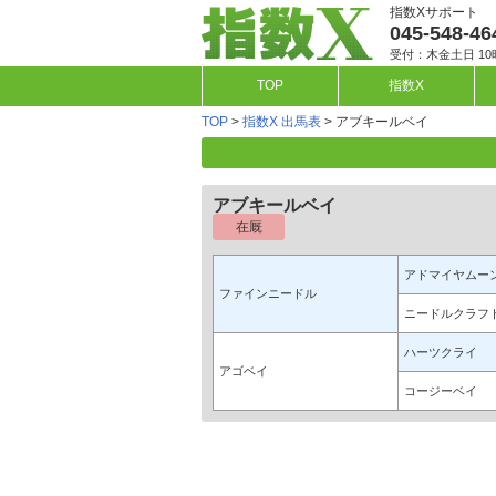
指数Xサポート
045-548-46
受付：木金土日 10
TOP
指数X
TOP
>
指数X 出馬表
> アブキールベイ
アブキールベイ
在厩
アドマイヤムー
ファインニードル
ニードルクラフ
ハーツクライ
アゴベイ
コージーベイ