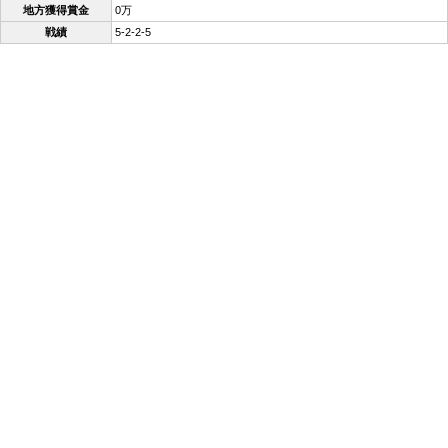
地方獲得賞金
0万
戦績
5-2-2-5