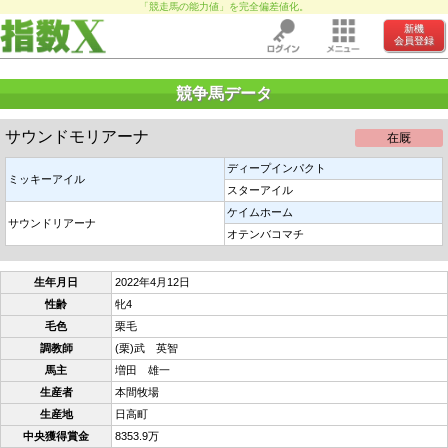
「競走馬の能力値」を完全偏差値化。
新機
会員登録
競争馬データ
サウンドモリアーナ
在厩
ディープインパクト
ミッキーアイル
スターアイル
ケイムホーム
サウンドリアーナ
オテンバコマチ
生年月日
2022年4月12日
性齢
牝4
毛色
栗毛
調教師
(栗)武 英智
馬主
増田 雄一
生産者
本間牧場
生産地
日高町
中央獲得賞金
8353.9万