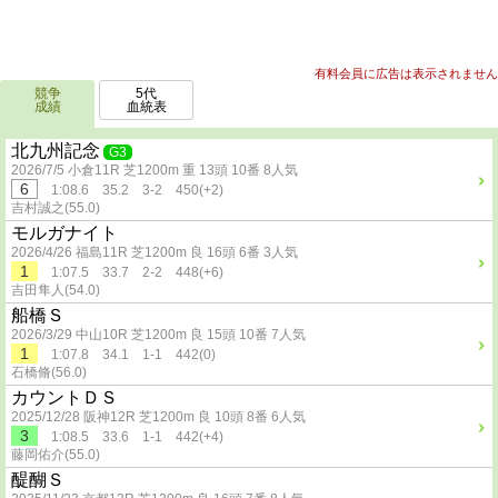
有料会員に広告は表示されません
競争
5代
成績
血統表
北九州記念
G3
2026/7/5 小倉11R 芝1200m 重 13頭 10番 8人気
6
1:08.6 35.2 3-2 450(+2)
吉村誠之(55.0)
モルガナイト
2026/4/26 福島11R 芝1200m 良 16頭 6番 3人気
1
1:07.5 33.7 2-2 448(+6)
吉田隼人(54.0)
船橋Ｓ
2026/3/29 中山10R 芝1200m 良 15頭 10番 7人気
1
1:07.8 34.1 1-1 442(0)
石橋脩(56.0)
カウントＤＳ
2025/12/28 阪神12R 芝1200m 良 10頭 8番 6人気
3
1:08.5 33.6 1-1 442(+4)
藤岡佑介(55.0)
醍醐Ｓ