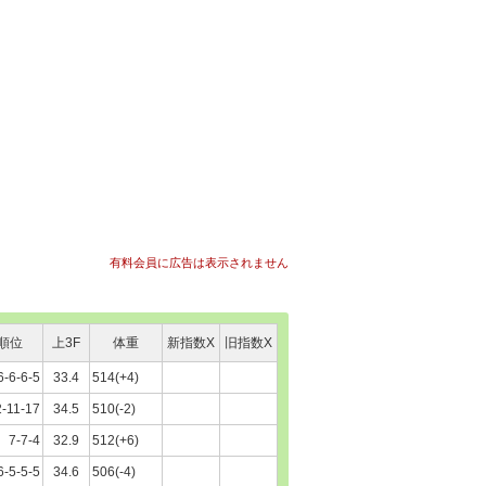
有料会員に広告は表示されません
順位
上3F
体重
新指数X
旧指数X
6-6-6-5
33.4
514(+4)
2-11-17
34.5
510(-2)
7-7-4
32.9
512(+6)
6-5-5-5
34.6
506(-4)