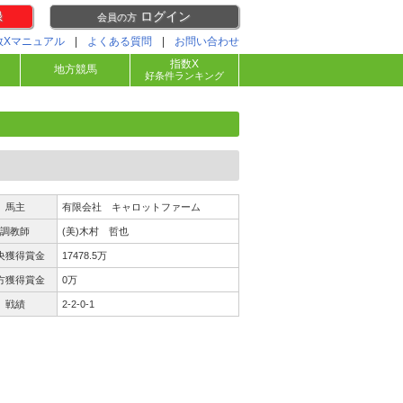
録
ログイン
会員の方
数Xマニュアル
|
よくある質問
|
お問い合わせ
指数X
地方競馬
好条件ランキング
馬主
有限会社 キャロットファーム
調教師
(美)木村 哲也
央獲得賞金
17478.5万
方獲得賞金
0万
戦績
2-2-0-1