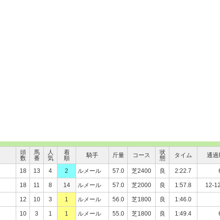
頭
馬
人
着
状
騎手
斤量
コース
タイム
通過
数
番
気
順
態
18
13
4
2
ルメール
57.0
芝2400
良
2:22.7
18
11
8
14
ルメール
57.0
芝2000
良
1:57.8
12-1
12
10
3
1
ルメール
56.0
芝1800
良
1:46.0
10
3
1
1
ルメール
55.0
芝1800
良
1:49.4