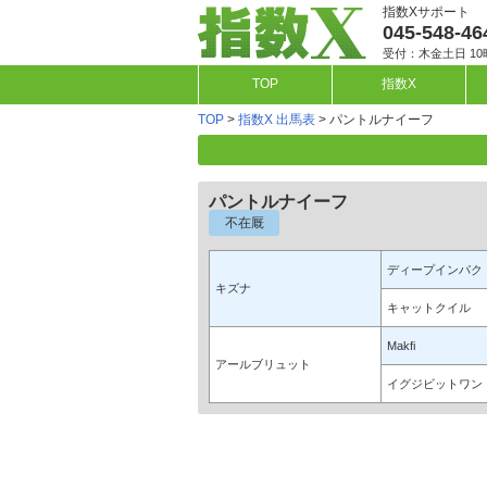
指数Xサポート
045-548-46
受付：木金土日 10
TOP
指数X
TOP
>
指数X 出馬表
> パントルナイーフ
パントルナイーフ
不在厩
ディープインパク
キズナ
キャットクイル
Makfi
アールブリュット
イグジビットワン