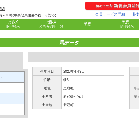
新規会員登
初めての方
44
会員サービス詳細
|
指
時～18時(中央競馬開催の祝日も対応)
指数X
指数X
予想＋
予想＋
的中結果
万馬券的中一覧
的中結果
馬データ
生年月日
2023年4月9日
ト
性齢
牡3
毛色
黒鹿毛
中
生産者
新冠橋本牧場
地
生産地
新冠町