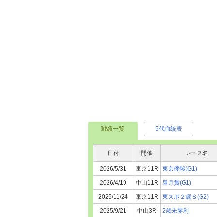
戦績一覧
5代血統表
日付
開催
レース名
2026/5/31
東京11R
東京優駿(G1)
2026/4/19
中山11R
皐月賞(G1)
2025/11/24
東京11R
東スポ２歳Ｓ(G2)
2025/9/21
中山3R
2歳未勝利