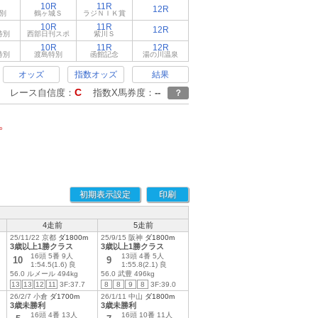
10R
11R
12R
別
鶴ヶ城Ｓ
ラジＮＩＫ賞
10R
11R
12R
特別
西部日刊スポ
紫川Ｓ
10R
11R
12R
特別
渡島特別
函館記念
湯の川温泉
オッズ
指数オッズ
結果
C
レース自信度：
指数X馬券度：
--
？
。
初期表示設定
印刷
4走前
5走前
25/11/22 京都
ダ1800m
25/9/15 阪神
ダ1800m
3歳以上1勝クラス
3歳以上1勝クラス
16頭 5番 9人
13頭 4番 5人
10
9
1:54.5(1.6) 良
1:55.8(2.1) 良
56.0 ルメール 494kg
56.0 武豊 496kg
13
13
12
11
3F:37.7
8
8
9
8
3F:39.0
26/2/7 小倉
ダ1700m
26/1/11 中山
ダ1800m
3歳未勝利
3歳未勝利
16頭 4番 13人
16頭 10番 11人