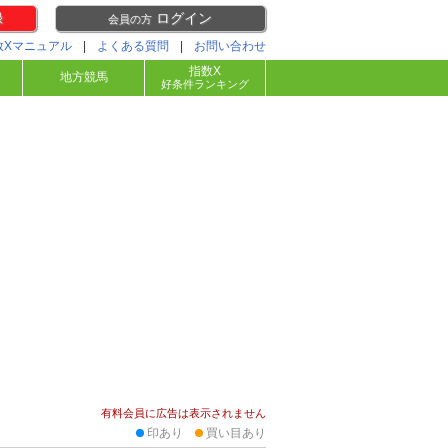
録
ログイン
会員の方
数Xマニュアル
|
よくある質問
|
お問い合わせ
指数X
地方競馬
好条件ランキング
有料会員に広告は表示されません
印あり
買い目あり