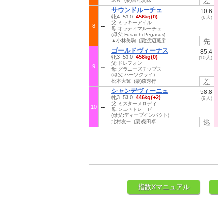
差
武豊 (栗)宮地貴稔
サウンドルーチェ
10.6
牝4 53.0
456kg(0)
(6人)
父:ミッキーアイル
8
母:オッティマルーチェ
(母父:Fusaichi Pegasus)
先
▲小林美駒 (栗)渡辺薫彦
ゴールドヴィーナス
85.4
牝3 53.0
458kg(0)
(10人)
父:ドレフォン
9
母:グラニーズチップス
(母父:ハーツクライ)
差
松本大輝 (栗)森秀行
シャンデヴィーニュ
58.8
牝3 53.0
446kg(+2)
(9人)
父:ミスターメロディ
10
母:シュペトレーゼ
(母父:ディープインパクト)
逃
北村友一 (栗)柴田卓
指数Xマニュアル