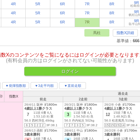
9R
4R
5R
6R
7R
8R
松島特
9R
4R
5R
6R
7R
8R
帆柱山
9R
4R
5R
6R
7R
8R
臥牛山
馬柱
指数X詳細
基準値：
666
指数Xのコンテンツをご覧になるにはログインが必要となります
(有料会員の方はログインがされてない可能性があります)
ログイン
▼発揮指数順
▼3走平均順
▼直前走順
過去走
印
指数X
前走
2走前
3走前
26/4/11 阪神
ダ1800m
26/3/21 阪神
ダ1800m
26/2/8 小倉
ダ1700m
4歳以上1勝クラス
4歳以上1勝クラス
4歳以上1勝クラス
11頭 6番 6人
11頭 5番 4人
15頭 7番 6人
7
3
12
1:53.1(0.9) 重
1:54.5(0.6) 良
1:48.9(2) 良
56.0 西村淳也 494kg
56.0 丹内祐次 502kg
56.0 松若風馬 510kg
6
5
2
2
3F:38.1
7
7
3
5
3F:38.2
15
15
15
14
3F:38.4
26/6/13 函館
ダ1700m
26/4/11 中山
ダ1800m
26/2/28 小倉
ダ1700m
3歳未勝利
3歳未勝利
3歳未勝利
14頭 7番 4人
16頭 15番 2人
16頭 12番 8人