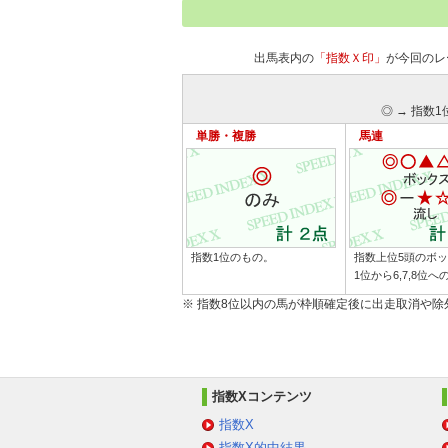
出馬表内の
「指数Ｘ印」
が今回のレ
◎ → 指数1
単勝・複勝
馬連
指数1位のもの。
指数上位5頭のボ
1位から6,7,8位
※ 指数8位以内の馬が枠順確定後に出走取消や
指数Xコンテンツ
指数X
指数X的中結果