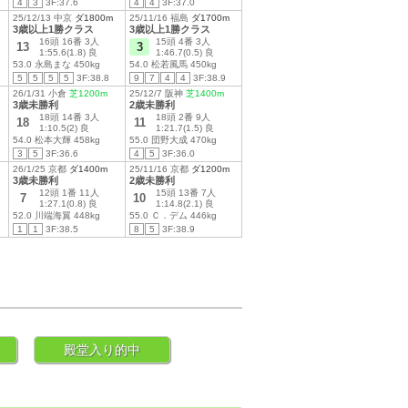
4
3
3F:37.6
4
4
3F:37.0
25/12/13 中京
ダ1800m
25/11/16 福島
ダ1700m
3歳以上1勝クラス
3歳以上1勝クラス
16頭 16番 3人
15頭 4番 3人
13
3
1:55.6(1.8) 良
1:46.7(0.5) 良
53.0 永島まな 450kg
54.0 松若風馬 450kg
5
5
5
5
3F:38.8
9
7
4
4
3F:38.9
26/1/31 小倉
芝1200m
25/12/7 阪神
芝1400m
3歳未勝利
2歳未勝利
18頭 14番 3人
18頭 2番 9人
18
11
1:10.5(2) 良
1:21.7(1.5) 良
54.0 松本大輝 458kg
55.0 団野大成 470kg
3
5
3F:36.6
4
5
3F:36.0
26/1/25 京都
ダ1400m
25/11/16 京都
ダ1200m
3歳未勝利
2歳未勝利
12頭 1番 11人
15頭 13番 7人
7
10
1:27.1(0.8) 良
1:14.8(2.1) 良
52.0 川端海翼 448kg
55.0 Ｃ．デム 446kg
1
1
3F:38.5
8
5
3F:38.9
殿堂入り的中