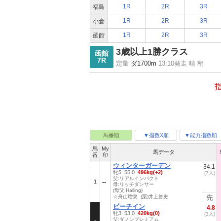
1R
2R
3R
福島
1R
2R
3R
小倉
1R
2R
3R
函館
3歳以上1勝クラス
函館
7R
定量
ダ1700m
13:10発走 晴 稍
馬番順
▼指数X順
▼能力指数順
馬
My
馬データ
番
印
ウィンターガーデン
34.1
牝5 55.0
496kg(+2)
(7人)
父:リアルインパクト
1
母:リッチダンサー
(母父:Halling)
先
☆舟山瑠泉 (栗)井上智史
ビーチイン
4.8
牝3 53.0
420kg(0)
(3人)
父:ダノンプレミアム