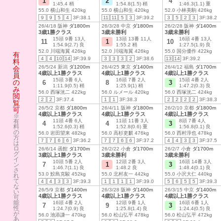
1
2
4
1:45.4 稍
1:54.8(1.5) 稍
1:46.3(1.1) 重
55.0 横山和生 420kg
55.0 横山和生 420kg
52.0 小林美駒 426kg
9
9
5
4
3F:38.1
11
11
5
3
3F:39.2
3
5
2
3
3F:38.2
26/4/18 阪神
ダ1800m
26/3/28 中京
ダ1800m
26/2/28 阪神
ダ1400m
3歳1勝クラス
3歳未勝利
3歳未勝利
15頭 9番 13人
13頭 13番 11人
16頭 4番 13人
11
1
10
1:54.9(2.7) 良
1:55.2 稍
1:27.5(1.9) 良
52.0 川端海翼 426kg
52.0 川端海翼 426kg
55.0 国分優作 422kg
有
4
4
10
14
3F:39.9
3
3
3
2
3F:38.6
13
14
3F:39.2
料
26/5/24 新潟
ダ1200m
26/4/25 東京
ダ1400m
26/4/12 福島
ダ1700m
会
4歳以上1勝クラス
4歳以上1勝クラス
4歳以上1勝クラス
員
15頭 3番 6人
16頭 7番 2人
15頭 4番 2人
の
6
8
3
1:11.9(0.5) 稍
1:25.9(1) 稍
1:47.2(0.3) 良
み
56.0 西塚洸二 422kg
56.0 ルメール 420kg
56.0 西塚洸二 424kg
閲
2
2
3F:37.4
1
1
3F:38.3
2
2
2
2
3F:38.3
覧
26/5/2 京都
ダ1800m
26/4/11 阪神
ダ1800m
26/2/10 京都
ダ1800m
可
4歳以上1勝クラス
4歳以上1勝クラス
4歳以上1勝クラス
※
有
11頭 4番 6人
11頭 11番 3人
8頭 7番 4人
4
4
3
料
1:52.6(0.3) 稍
1:52.8(0.6) 重
1:56.8(0.1) 良
の
56.0 岩田望来 482kg
56.0 高杉吏麒 476kg
56.0 西村淳也 478kg
方
7
7
6
6
3F:36.2
7
7
6
6
3F:37.2
4
4
3
3
3F:37.5
は
ロ
26/6/14 函館
ダ1700m
26/2/22 小倉
ダ1700m
26/2/7 小倉
ダ1700m
グ
3歳以上1勝クラス
3歳未勝利
3歳未勝利
イ
10頭 5番 2人
12頭 2番 3人
16頭 14番 3人
7
1
3
ン
1:46.7(1.1) 良
1:48.2 良
1:48.4(0.1) 良
さ
53.0 鮫島克駿 452kg
55.0 北村友一 442kg
55.0 小沢大仁 440kg
れ
て
4
4
3
3
3F:39.3
1
1
1
1
3F:39.0
5
6
5
5
3F:39.3
な
26/5/9 京都
ダ1400m
26/3/28 阪神
ダ1400m
26/3/15 中京
ダ1400m
い
4歳以上1勝クラス
4歳以上1勝クラス
4歳以上1勝クラス
可
能
16頭 4番 2人
12頭 9番 1人
16頭 6番 1人
7
9
3
性
1:24.7(0.9) 良
1:25.8(1.4) 良
1:24.4(0.5) 良
が
56.0 池添謙一 470kg
56.0 松山弘平 478kg
56.0 松山弘平 472kg
あ