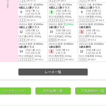
7
6
3F:37.5
6
9
3F:38.3
5
5
3F:36.4
り
ま
26/3/15 中京
ダ1400m
26/3/1 小倉
ダ1700m
26/2/1 小倉
ダ1700m
す
4歳以上1勝クラス
4歳以上1勝クラス
4歳以上1勝クラス
16頭 7番 7人
15頭 13番 3人
15頭 13番 3人
8
3
9
1:25.4(1.5) 良
1:46.7(0.4) 稍
1:47.6(0.9) 良
56.0 松若風馬 456kg
55.0 松若風馬 456kg
52.0 小林美駒 452kg
3
3
3F:37.6
6
6
4
2
3F:39.2
1
1
1
1
3F:39.1
26/6/14 函館
ダ1000m
26/4/11 阪神
芝1200m
26/3/28 阪神
ダ1200m
3歳以上1勝クラス
3歳1勝クラス
3歳未勝利
12頭 8番 3人
15頭 5番 13人
16頭 2番 4人
12
15
1
1:00.2(2.1) 良
1:10.3(1.9) 稍
1:12.1 稍
53.0 横山和生 458kg
55.0 吉村誠之 450kg
55.0 団野大成 452kg
4
8
3F:37.1
15
15
3F:34.4
1
1
3F:37.2
26/4/18 阪神
ダ1800m
26/3/14 阪神
ダ1800m
26/2/10 京都
ダ1200m
3歳1勝クラス
3歳未勝利
3歳未勝利
15頭 1番 12人
13頭 5番 9人
16頭 6番 10人
14
1
12
1:57.4(5.2) 良
1:56.3 良
1:16.0(2.3) 良
55.0 吉村誠之 444kg
55.0 西村淳也 444kg
52.0 川端海翼 444kg
1
1
3
7
3F:43.1
1
1
1
1
3F:39.2
4
6
3F:39.7
レース一覧
バックナンバー
的中結果一覧
万馬券的中一覧