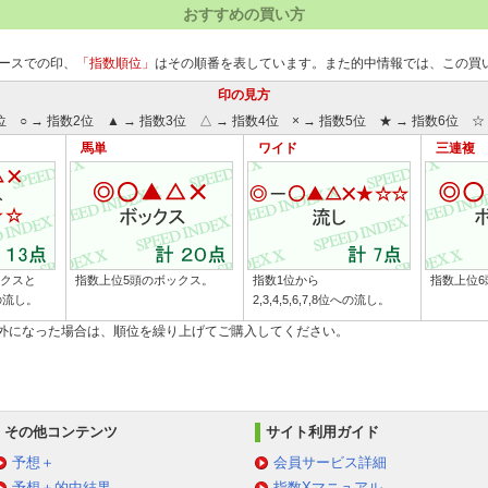
おすすめの買い方
ースでの印、
「指数順位」
はその順番を表しています。また的中情報では、この買
印の見方
位 ○ → 指数2位 ▲ → 指数3位 △ → 指数4位 × → 指数5位 ★ → 指数6位 ☆ 
馬単
ワイド
三連複
ックスと
指数上位5頭のボックス。
指数1位から
指数上位6
への流し。
2,3,4,5,6,7,8位への流し。
除外になった場合は、順位を繰り上げてご購入してください。
その他コンテンツ
サイト利用ガイド
予想＋
会員サービス詳細
予想＋的中結果
指数Xマニュアル