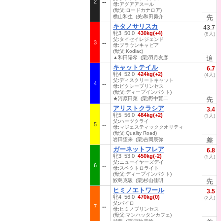
2
母:アグアアスール
(母父:ロードカナロア)
先
横山和生 (美)和田勇介
キタノサリスカ
43.7
牝3 50.0
430kg(+4)
(8人)
父:タイセイレジェンド
3
母:ブラウンキャビア
(母父:Kodiac)
追
▲和田陽希 (栗)羽月友彦
キャットテイル
6.7
牝4 52.0
424kg(+2)
(4人)
父:ディスクリートキャット
4
母:ピクシープリンセス
(母父:ディープインパクト)
先
★河原田菜 (栗)野中賢二
アリストクラシア
3.4
牝5 56.0
484kg(+2)
(1人)
父:ハーツクライ
5
母:マジェスティッククオリティ
(母父:Quality Road)
差
岩田望来 (栗)吉岡辰弥
ガーネットフレア
6.8
牝3 53.0
450kg(-2)
(5人)
父:ニューイヤーズデイ
6
母:スペクトロライト
(母父:ディープインパクト)
先
鮫島克駿 (栗)杉山佳明
ヒミノエトワール
3.5
牝4 56.0
470kg(0)
(2人)
父:パイロ
7
母:ヒミノプリンセス
(母父:マンハッタンカフェ)