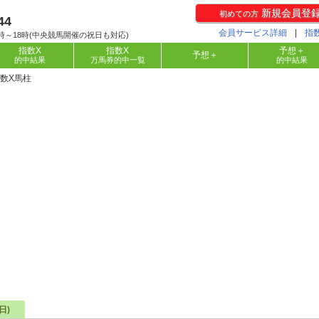
新規会員登
初めての方
44
会員サービス詳細
|
指
時～18時(中央競馬開催の祝日も対応)
指数X
指数X
予想＋
予想＋
的中結果
万馬券的中一覧
的中結果
指数X馬柱
日)