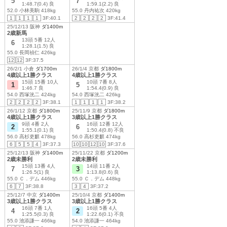
5
7
1:48.7(0.4) 良
1:59.1(2.2) 良
52.0 小林美駒 418kg
55.0 丹内祐次 420kg
1
1
1
1
3F:40.1
2
2
2
2
3F:41.4
25/12/13 阪神
ダ1400m
2歳新馬
13頭 5番 12人
6
1:28.1(1.5) 良
55.0 長岡禎仁 426kg
12
12
3F:37.5
26/2/1 小倉
ダ1700m
26/1/4 京都
ダ1800m
4歳以上1勝クラス
4歳以上1勝クラス
15頭 15番 10人
10頭 7番 8人
1
5
1:46.7 良
1:54.4(0.9) 良
54.0 西塚洸二 424kg
54.0 西塚洸二 426kg
2
2
2
2
3F:38.1
1
1
1
1
3F:38.2
26/1/12 京都
ダ1800m
25/11/9 京都
ダ1800m
4歳以上1勝クラス
3歳以上1勝クラス
9頭 4番 2人
16頭 12番 12人
2
6
1:55.1(0.1) 良
1:50.4(0.8) 不良
56.0 高杉吏麒 478kg
56.0 高杉吏麒 474kg
6
5
5
4
3F:37.3
10
10
12
10
3F:37.6
25/12/13 阪神
ダ1400m
25/11/22 京都
ダ1200m
2歳未勝利
2歳未勝利
15頭 13番 4人
14頭 11番 2人
7
3
1:26.5(1) 良
1:13.8(0.6) 良
55.0 Ｃ．デム 446kg
55.0 Ｃ．デム 448kg
6
7
3F:38.8
3
4
3F:37.2
25/12/7 中京
ダ1400m
25/10/4 京都
ダ1400m
3歳以上1勝クラス
3歳以上1勝クラス
16頭 7番 1人
16頭 5番 4人
4
2
1:25.5(0.3) 良
1:22.6(0.1) 不良
55.0 池添謙一 466kg
54.0 池添謙一 464kg