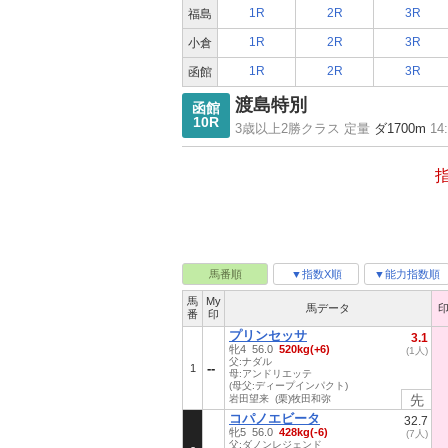
1R
2R
3R
福島
1R
2R
3R
小倉
1R
2R
3R
函館
渡島特別
函館
10R
3歳以上2勝クラス 定量
ダ1700m
14
馬番順
▼指数X順
▼能力指数順
馬
My
馬データ
番
印
プリンセッサ
3.1
牝4 56.0
520kg(+6)
(1人)
父:ナダル
1
母:アンドリエッテ
(母父:ディープインパクト)
先
岩田望来 (栗)牧田和弥
コパノエビータ
32.7
牝5 56.0
428kg(-6)
(7人)
父:ダノンレジェンド