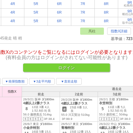
9R
4R
5R
6R
7R
8R
松島特
9R
4R
5R
6R
7R
8R
帆柱山
9R
4R
5R
6R
7R
8R
臥牛山
馬柱
指数X詳細
:45発走 晴 稍
基準値：
723
指数Xのコンテンツをご覧になるにはログインが必要となります
(有料会員の方はログインがされてない可能性があります)
ログイン
▼発揮指数順
▼3走平均順
▼直前走順
過去走
印
指数X
前走
2走前
3走前
26/3/21 阪神
ダ1800m
26/2/1 京都
ダ1800m
26/2/28 阪神
ダ1800m
4歳以上2勝クラス
衣笠特別
4歳以上2勝クラス
12頭 3番 4人
11頭 1番 5人
15頭 6番 3人
8
5
1:52.8(0.9) 良
1:52.5(0.6) 良
良
56.0 藤懸貴志 514kg
55.0 菱田裕二 504kg
55.0 川又賢治 510kg
6
6
6
4
3F:38.4
3F:99.9
2
3
4
3
3F:38.0
26/6/7 東京
ダ1600m
26/5/17 東京
ダ1600m
26/3/22 中山
ダ1800m
小金井特別
青梅特別
4歳以上2勝クラス
16頭 5番 15人
15頭 12番 15人
16頭 12番 14人