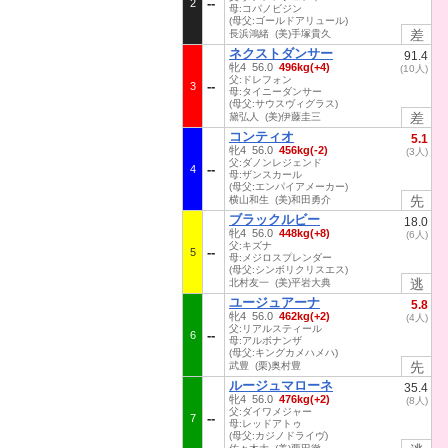
2
母:コパノビジン
(母父:ゴールドアリュール)
差
長浜鴻緒 (美)手塚貴久
ネクストダンサー
91.4
牝4 56.0
496kg(+4)
(10人)
父:ドレフォン
3
母:タイニーダンサー
(母父:サウスヴィグラス)
差
黛弘人 (美)伊藤圭三
コンティオ
5.1
牝4 56.0
456kg(-2)
(3人)
父:ダノンレジェンド
4
母:ザンスカール
(母父:エンパイアメーカー)
先
横山和生 (美)和田勇介
ブラックルビー
18.0
牝4 56.0
448kg(+8)
(6人)
父:キズナ
5
母:メジロスプレンダー
(母父:シンボリクリスエス)
逃
北村友一 (美)平岩大典
ユージュアーナ
5.8
牝4 56.0
462kg(+2)
(4人)
父:リアルスティール
6
母:アルボナンザ
(母父:キングカメハメハ)
先
武豊 (栗)奥村豊
ルージュマローネ
35.4
牝4 56.0
476kg(+2)
(8人)
父:ダイワメジャー
7
母:レッドアトゥ
(母父:カジノドライヴ)