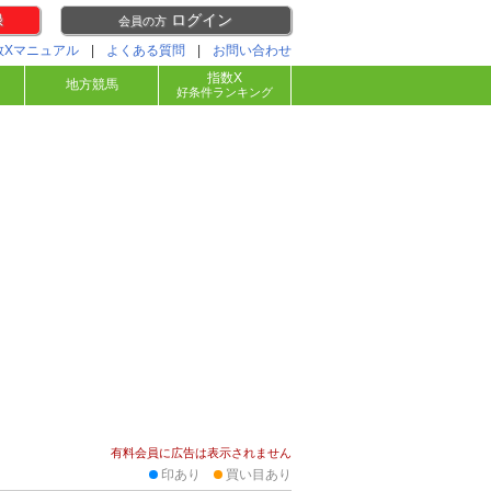
録
ログイン
会員の方
数Xマニュアル
|
よくある質問
|
お問い合わせ
指数X
地方競馬
好条件ランキング
有料会員に広告は表示されません
印あり
買い目あり