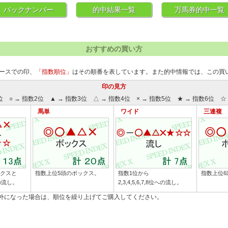
バックナンバー
的中結果一覧
万馬券的中一覧
おすすめの買い方
ースでの印、
「指数順位」
はその順番を表しています。また的中情報では、この買
印の見方
位 ○ → 指数2位 ▲ → 指数3位 △ → 指数4位 × → 指数5位 ★ → 指数6位 ☆ 
馬単
ワイド
三連複
ックスと
指数上位5頭のボックス。
指数1位から
指数上位6
への流し。
2,3,4,5,6,7,8位への流し。
除外になった場合は、順位を繰り上げてご購入してください。