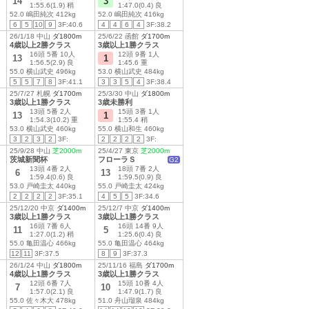
14
3
1:55.6(1.9) 稍
1:47.0(0.4) 良
52.0 嶋田純次 412kg
52.0 嶋田純次 416kg
6
5
10
9
3F:40.6
4
4
6
4
3F:38.2
26/1/18 中山
ダ1800m
25/6/22 函館
ダ1700m
4歳以上2勝クラス
3歳以上1勝クラス
16頭 5番 10人
12頭 9番 1人
13
1
1:56.5(2.9) 良
1:45.6 重
55.0 横山武史 496kg
53.0 横山武史 484kg
5
5
7
8
3F:41.1
3
3
5
4
3F:38.4
25/7/27 札幌
ダ1700m
25/3/30 中山
ダ1800m
3歳以上1勝クラス
3歳未勝利
13頭 5番 2人
15頭 3番 1人
13
1
1:54.3(10.2) 重
1:55.4 稍
53.0 横山武史 460kg
55.0 横山和生 460kg
3
2
3
2
3F:
2
2
2
2
3F:
25/9/28 中山
芝2000m
25/4/27 東京
芝2000m
茨城新聞杯
フローラＳ
G2
13頭 4番 2人
18頭 7番 2人
6
13
1:59.4(0.6) 良
1:59.5(0.9) 良
53.0 戸崎圭太 440kg
55.0 戸崎圭太 424kg
2
2
2
2
3F:35.1
4
5
5
3F:34.6
25/12/20 中京
ダ1400m
25/12/7 中京
ダ1400m
3歳以上1勝クラス
3歳以上1勝クラス
16頭 7番 6人
16頭 14番 9人
11
5
1:27.0(1.2) 稍
1:25.6(0.4) 良
55.0 亀田温心 466kg
55.0 亀田温心 464kg
12
11
3F:37.5
8
9
3F:37.3
26/1/24 中山
ダ1800m
25/11/16 福島
ダ1700m
4歳以上1勝クラス
3歳以上1勝クラス
12頭 6番 7人
15頭 10番 4人
7
10
1:57.0(2.1) 良
1:47.9(1.7) 良
55.0 佐々木大 478kg
51.0 舟山瑠泉 484kg