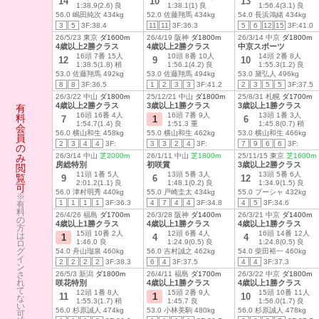
14
10
13
1:38.9(2.6) 良
1:38.1(1) 良
1:56.4(3.1) 良
56.0 嶋田純次 434kg
52.0 佐藤翔馬 434kg
54.0 長浜鴻緒 434kg
3
5
3F:38.4
11
11
3F:36.3
5
6
12
15
3F:41.0
26/5/23 東京
ダ1600m
26/4/19 阪神
ダ1800m
26/3/14 中京
ダ1800m
4歳以上2勝クラス
4歳以上2勝クラス
中京スポーツ
16頭 7番 15人
10頭 8番 10人
14頭 2番 8人
12
9
10
1:38.5(1.8) 稍
1:56.1(4.2) 良
1:55.3(1.2) 良
53.0 佐藤翔馬 492kg
53.0 佐藤翔馬 494kg
53.0 黛弘人 496kg
8
8
3F:36.5
1
2
3
3
3F:41.2
2
3
5
5
3F:37.5
26/3/22 中山
ダ1800m
25/12/21 中山
ダ1800m
25/8/31 札幌
ダ1700m
4歳以上2勝クラス
3歳以上1勝クラス
3歳以上1勝クラス
有
16頭 16番 4人
16頭 7番 9人
13頭 1番 3人
料
7
1
6
1:54.7(1.4) 良
1:51.3 重
1:45.8(0.7) 稍
会
56.0 横山和生 458kg
55.0 横山和生 462kg
53.0 横山和生 466kg
員
2
3
4
4
3F:
3
3
2
4
3F:
7
9
6
6
3F:
の
26/3/14 中山
芝2000m
26/1/11 中山
芝1800m
25/11/15 東京
芝1600m
み
房総特別
初咲賞
3歳以上2勝クラス
閲
11頭 1番 5人
13頭 5番 3人
13頭 5番 6人
覧
9
6
12
2:01.2(1.1) 良
1:48.1(0.2) 良
1:34.9(1.5) 良
可
56.0 津村明秀 440kg
55.0 戸崎圭太 434kg
55.0 プーシャ 432kg
※
1
1
1
1
3F:36.3
4
7
4
4
3F:34.8
4
5
3F:34.6
有
料
26/4/26 福島
ダ1700m
26/3/28 阪神
ダ1400m
26/3/21 中京
ダ1400m
の
4歳以上1勝クラス
4歳以上1勝クラス
4歳以上1勝クラス
方
15頭 10番 2人
12頭 6番 4人
16頭 14番 12人
は
1
4
4
1:46.0 良
1:24.9(0.5) 良
1:24.8(0.5) 良
ロ
グ
54.0 舟山瑠泉 460kg
56.0 吉村誠之 462kg
54.0 柴田裕一 460kg
イ
2
2
2
2
3F:38.3
6
4
3F:37.5
4
4
3F:37.3
ン
さ
26/5/3 新潟
ダ1800m
26/4/11 福島
ダ1700m
26/3/22 中京
ダ1800m
れ
咲花特別
4歳以上1勝クラス
4歳以上1勝クラス
て
12頭 1番 8人
15頭 2番 9人
15頭 10番 11人
11
1
10
な
1:55.3(1.7) 稍
1:45.7 良
1:56.0(1.7) 良
い
56.0 杉原誠人 474kg
53.0 小林美駒 480kg
56.0 杉原誠人 478kg
可