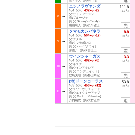
逃
佐々木大 (美)栗田徹
ニシノラヴァンダ
111.8
牝4 56.0
432kg(-2)
(11人)
父:サトノアラジン
8
母:プルージャ
(母父:Sidney's Candy)
先
横山琉人 (美)奥平雅士
タマモカンパネラ
8.8
牝4 56.0
504kg(-12)
(5人)
父:ナダル
9
母:タマモボレロ
(母父:ハーツクライ)
差
原優介 (美)伊藤圭三
ウインシャーガス
3.3
牝4 56.0
482kg(+8)
(2人)
父:キズナ
10
母:ウインアキレア
(母父:コンデュイット)
先
鮫島克駿 (栗)杉山晴紀
(地)ドーンコーラス
53.8
牝5 56.0
456kg(+12)
(9人)
父:スワーヴリチャード
11
母:ウェイクミーアップ
(母父:Rock of Gibraltar)
追
丹内祐次 (美)大竹正博