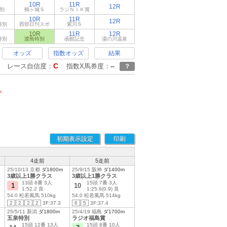
10R
11R
12R
別
鶴ヶ城Ｓ
ラジＮＩＫ賞
10R
11R
12R
特別
西部日刊スポ
紫川Ｓ
10R
11R
12R
特別
渡島特別
函館記念
湯の川温泉
オッズ
指数オッズ
結果
C
レース自信度：
指数X馬券度：
--
？
。
初期表示設定
印刷
4走前
5走前
25/10/13 京都
ダ1800m
25/9/15 阪神
ダ1400m
3歳以上1勝クラス
3歳以上1勝クラス
13頭 8番 3人
15頭 7番 3人
1
10
1:52.2 良
1:25.6(0.9) 良
54.0 松若風馬 510kg
54.0 松若風馬 514kg
2
2
2
2
3F:37.3
6
5
3F:37.4
25/5/11 新潟
ダ1800m
25/4/19 福島
ダ1700m
五泉特別
ラジオ福島賞
15頭 12番 13人
15頭 8番 10人