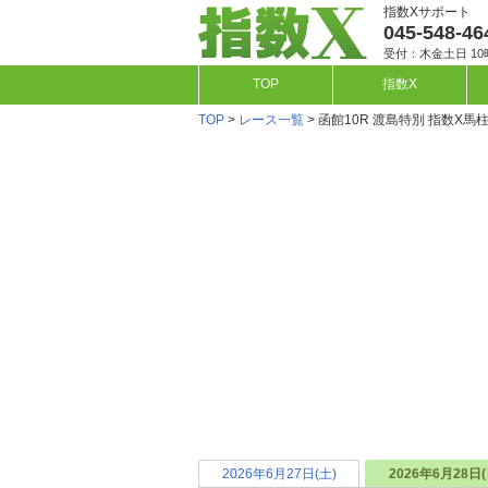
指数Xサポート
045-548-46
受付：木金土日 10
TOP
指数X
TOP
>
レース一覧
> 函館10R 渡島特別 指数X馬
2026年6月27日(土)
2026年6月28日(