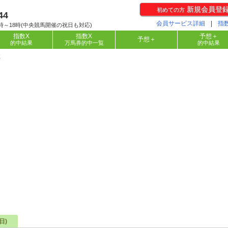
新規会員登
初めての方
44
会員サービス詳細
|
指
時～18時(中央競馬開催の祝日も対応)
指数X
指数X
予想＋
予想＋
的中結果
万馬券的中一覧
的中結果
柱
日)