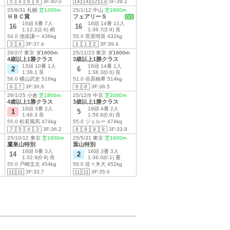
5
4
6
8
3F:40.0
14
14
12
13
3F:39.2
25/8/31 札幌
芝1200m
25/1/12 中山
芝1600m
ＨＢＣ賞
フェアリーＳ
G3
16頭 6番 7人
16頭 14番 11人
16
16
1:12.2(2.6) 稍
1:36.7(3.9) 良
54.0 池添謙一 436kg
55.0 菅原明良 432kg
3
4
3F:37.4
1
1
2
3F:39.4
26/2/7 東京
ダ1600m
25/11/23 東京
ダ1600m
4歳以上1勝クラス
3歳以上1勝クラス
13頭 10番 1人
16頭 14番 1人
2
6
1:38.1 良
1:38.3(0.6) 良
56.0 横山武史 516kg
51.0 谷原柚希 514kg
6
7
3F:36.6
8
8
3F:36.5
26/1/25 小倉
芝1800m
25/12/6 中京
芝2000m
4歳以上1勝クラス
3歳以上1勝クラス
16頭 3番 2人
18頭 4番 2人
1
5
1:46.3 良
1:59.6(0.6) 良
55.0 松若風馬 474kg
55.0 ジェルー 474kg
7
5
4
3
3F:36.2
8
9
9
9
3F:33.9
25/10/12 東京
芝1600m
25/5/31 東京
芝1600m
鷹巣山特別
葉山特別
16頭 6番 3人
16頭 3番 3人
14
2
1:32.9(0.9) 良
1:36.0(0.1) 重
55.0 戸崎圭太 454kg
56.0 佐々木大 452kg
11
11
3F:33.7
11
11
3F:35.0