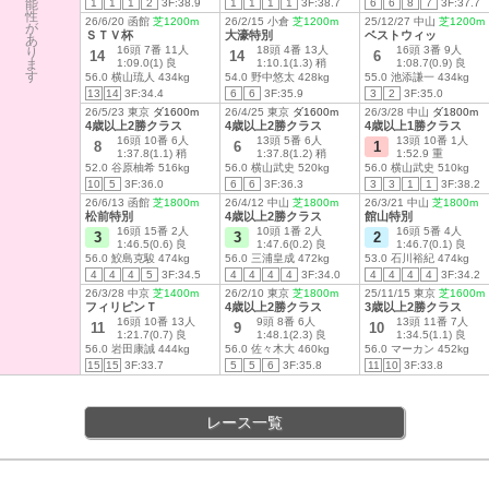
能
1
1
1
2
3F:38.9
1
1
1
1
3F:38.7
6
6
8
7
3F:37.7
性
26/6/20 函館
芝1200m
26/2/15 小倉
芝1200m
25/12/27 中山
芝1200m
が
ＳＴＶ杯
大濠特別
ベストウィッ
あ
16頭 7番 11人
18頭 4番 13人
16頭 3番 9人
り
14
14
6
ま
1:09.0(1) 良
1:10.1(1.3) 稍
1:08.7(0.9) 良
す
56.0 横山琉人 434kg
54.0 野中悠太 428kg
55.0 池添謙一 434kg
13
14
3F:34.4
6
6
3F:35.9
3
2
3F:35.0
26/5/23 東京
ダ1600m
26/4/25 東京
ダ1600m
26/3/28 中山
ダ1800m
4歳以上2勝クラス
4歳以上2勝クラス
4歳以上1勝クラス
16頭 10番 6人
13頭 5番 6人
13頭 10番 1人
8
6
1
1:37.8(1.1) 稍
1:37.8(1.2) 稍
1:52.9 重
52.0 谷原柚希 516kg
56.0 横山武史 520kg
56.0 横山武史 510kg
10
5
3F:36.0
6
6
3F:36.3
3
3
1
1
3F:38.2
26/6/13 函館
芝1800m
26/4/12 中山
芝1800m
26/3/21 中山
芝1800m
松前特別
4歳以上2勝クラス
館山特別
16頭 15番 2人
10頭 1番 2人
16頭 5番 4人
3
3
2
1:46.5(0.6) 良
1:47.6(0.2) 良
1:46.7(0.1) 良
56.0 鮫島克駿 474kg
56.0 三浦皇成 472kg
53.0 石川裕紀 474kg
4
4
4
5
3F:34.5
4
4
4
4
3F:34.0
4
4
4
4
3F:34.2
26/3/28 中京
芝1400m
26/2/10 東京
芝1800m
25/11/15 東京
芝1600m
フィリピンＴ
4歳以上2勝クラス
3歳以上2勝クラス
16頭 10番 13人
9頭 8番 6人
13頭 11番 7人
11
9
10
1:21.7(0.7) 良
1:48.1(2.3) 良
1:34.5(1.1) 良
56.0 岩田康誠 444kg
56.0 佐々木大 460kg
56.0 マーカン 452kg
15
15
3F:33.7
5
5
6
3F:35.8
11
10
3F:33.8
レース一覧