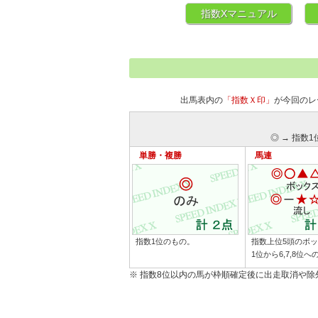
指数Xマニュアル
出馬表内の
「指数Ｘ印」
が今回のレ
◎ → 指数1
単勝・複勝
馬連
指数1位のもの。
指数上位5頭のボ
1位から6,7,8位
※ 指数8位以内の馬が枠順確定後に出走取消や