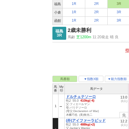
1R
2R
3R
福島
1R
2R
3R
小倉
1R
2R
3R
函館
2歳未勝利
福島
3R
馬齢
芝1200m
11:20発走 晴 良
馬番順
▼指数X順
▼能力指数順
馬
My
馬データ
番
印
ドルチェテソーロ
13.0
牝2 55.0
410kg(-4)
(3人)
父:フィエールマン
1
母:パリテソーロ
(母父:Declaration of War)
先
木幡巧也 (美)牧光二
(外)アイファーラピッド
12.2
牝2 55.0
488kg(+2)
(2人)
父:Jackie's Warrior