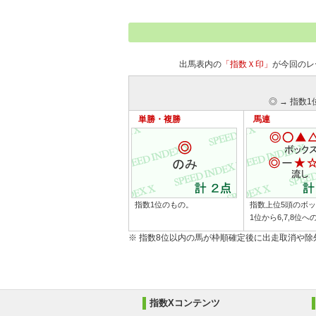
出馬表内の
「指数Ｘ印」
が今回のレ
◎ → 指数1
単勝・複勝
馬連
指数1位のもの。
指数上位5頭のボ
1位から6,7,8位
※ 指数8位以内の馬が枠順確定後に出走取消や
指数Xコンテンツ