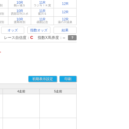
10R
11R
12R
別
鶴ヶ城Ｓ
ラジＮＩＫ賞
10R
11R
12R
特別
西部日刊スポ
紫川Ｓ
10R
11R
12R
特別
渡島特別
函館記念
湯の川温泉
オッズ
指数オッズ
結果
C
レース自信度：
指数X馬券度：
--
？
。
初期表示設定
印刷
4走前
5走前