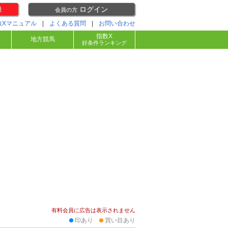
録
ログイン
会員の方
数Xマニュアル
|
よくある質問
|
お問い合わせ
指数X
地方競馬
好条件ランキング
有料会員に広告は表示されません
印あり
買い目あり