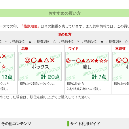
おすすめの買い方
ースでの印、
「指数順位」
はその順番を表しています。また的中情報では、この買
印の見方
位 ○ → 指数2位 ▲ → 指数3位 △ → 指数4位 × → 指数5位 ★ → 指数6位 ☆ 
馬単
ワイド
三連複
ックスと
指数上位5頭のボックス。
指数1位から
指数上位6
への流し。
2,3,4,5,6,7,8位への流し。
除外になった場合は、順位を繰り上げてご購入してください。
その他コンテンツ
サイト利用ガイド