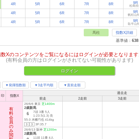
9R
4R
5R
6R
7R
8R
松島特
9R
4R
5R
6R
7R
8R
帆柱山
9R
4R
5R
6R
7R
8R
臥牛山
馬柱
指数X詳細
基準値：
638
指数Xのコンテンツをご覧になるにはログインが必要となります
(有料会員の方はログインがされてない可能性があります)
ログイン
▼発揮指数順
▼3走平均順
▼直前走順
過去走
印
指数X
前走
2走前
3走前
26/6/6 東京
芝1400m
2歳新馬
有
7頭 3番 5人
料
6
1:23.5(1.3) 良
会
55.0 木幡巧也 414kg
員
3
3
3F:35.7
の
26/6/13 阪神
芝1200m
み
2歳新馬
閲
11頭 11番 4人