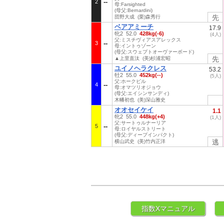
2
母:Farsighted
(母父:Bernardini)
先
団野大成 (栗)森秀行
ベアアミーチ
17.9
牝2 52.0
428kg(-6)
(4人)
父:ミスチヴィアスアレックス
3
母:イントゥゾーン
(母父:スウェプトオーヴァーボード)
先
▲上里直汰 (美)杉浦宏昭
ユイノヘラクレス
53.2
牡2 55.0
452kg(--)
(5人)
父:ホークビル
4
母:オマツリオジョウ
(母父:エイシンサンディ)
木幡初也 (美)深山雅史
オオセイケイ
1.1
牝2 55.0
448kg(+4)
(1人)
父:サートゥルナーリア
5
母:ロイヤルストリート
(母父:ディープインパクト)
逃
横山武史 (美)竹内正洋
指数Xマニュアル