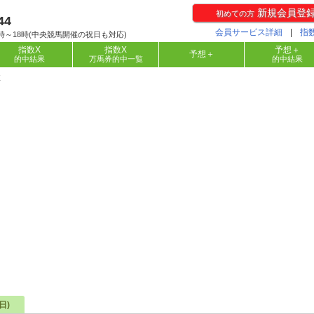
新規会員登
初めての方
44
会員サービス詳細
|
指
時～18時(中央競馬開催の祝日も対応)
指数X
指数X
予想＋
予想＋
的中結果
万馬券的中一覧
的中結果
柱
日)