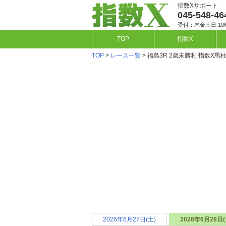
指数Xサポート
045-548-46
受付：木金土日 10
TOP
指数X
TOP
>
レース一覧
> 福島3R 2歳未勝利 指数X馬
2026年6月27日(土)
2026年6月28日(