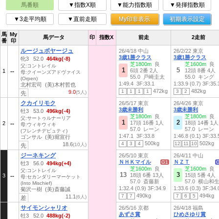
馬番順
▼指数X順
▼能力指数順
▼発揮指数順
▼3走平均順
▼直前走順
My印非表示
初期表示設定
馬
My
馬データ
印
指数X
前走
2走前
番
印
ルージュボヤージュ
26/4/18 中山
26/2/22 東京
3歳1勝クラス
3歳1勝クラス
牝3 52.0
464kg(-8)
芝1800m
良
芝1600m
良
父:コントレイル
1
5
6頭 2番 2人
12頭 8番 4人
1
母:クイーンズアドヴァイス
55.0 戸崎圭太
55.0 キング
(Orpen)
1:49.4
3F:33.1
1:33.9 (0.7)
3F:35.
北村宏司 (美)木村哲也
472kg
482kg
1
1
1
1
3
2
9.0
(5人)
先
クカイリモク
26/5/17 東京
26/4/26 東京
3歳未勝利
3歳未勝利
牡3 53.0
496kg(-4)
芝1800m
良
芝1800m
良
父:サートゥルナーリア
1
2
17頭 16番 1人
18頭 14番 1人
2
母:ウィキウィキ
57.0 レーン
57.0 レーン
(フレンチデピュティ)
1:47.1
3F:33.8
1:46.8 (0.1)
3F:33.
ゴンサル (美)堀宣行
500kg
502kg
4
3
4
12
11
10
18.6
(10人)
先
ジーネキング
26/5/10 東京
26/4/11 中山
ＮＨＫマイル
ＮＺＴ
G1
牡3 56.0
494kg(+4)
芝1600m
良
芝1600m
良
父:コントレイル
13
3
18頭 6番 13人
15頭 5番 4人
3
母:セカンダリーマーケット
57.0 斎藤新
57.0 横山和
(Into Mischief)
1:32.4 (0.9)
3F:34.9
1:33.6 (0.3)
3F:34.
菊沢一樹 (美)斎藤誠
490kg
494kg
7
7
7
6
5
11.1
(6人)
差
サイモンシャリオ
26/5/16 京都
26/4/18 福島
あずさ賞
ひめさゆり賞
牡3 52.0
488kg(-2)