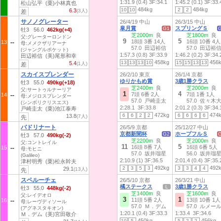
1:31.9 (0.4)
3F:34.1
1:45.2 (0.1)
3F:33.
松山弘平 (栗)小林真也
484kg
484kg
10
10
2
2
6.3
(3人)
差
サノノグレーター
26/4/19 中山
26/3/15 中山
皐月賞
スプリングＳ
G1
牡3 56.0
462kg(+4)
芝2000m
良
芝1800m
良
父:グレーターロンドン
9
5
18頭 3番 14人
16頭 10番 4人
13
母:メメクザリアーナ
57.0 田辺裕信
57.0 田辺裕
(ジャングルポケット)
1:57.3 (0.8)
3F:33.9
1:46.2 (0.2)
3F:34.
田辺裕信 (美)尾形和幸
458kg
456
13
13
13
10
15
15
13
13
5.4
(1人)
差
スカイスプレンダー
26/2/10 東京
26/1/4 京都
ゆりかもめ賞
3歳1勝クラス
牡3 55.0
490kg(+18)
芝2400m
良
芝2000m
良
父:サートゥルナーリア
1
4
7頭 6番 2人
7頭 1番 1人
14
母:メジロスプレンダー
57.0 戸崎圭太
57.0 佐々木
(シンボリクリスエス)
2:28.1
3F:33.8
2:01.2 (0.3)
3F:34.
戸崎圭太 (栗)池江泰寿
472kg
474
6
6
2
2
6
6
6
6
13.8
(7人)
先
バドリナート
26/5/9 京都
25/12/27 中山
京都新聞杯
ホープフルＳ
G2
牡3 57.0
490kg(-2)
芝2200m
良
芝2000m
良
父:コントレイル
11
5
16頭 8番 7人
16頭 6番 5人
15
母:モヒニ
57.0 坂井瑠星
56.0 坂井瑠
(Galileo)
2:10.9 (1)
3F:36.5
2:01.4 (0.4)
3F:35.
津村明秀 (栗)松永幹夫
492kg
492
2
3
5
3
3
3
4
4
29.1
(13人)
先
スペルーチェ
26/5/10 京都
26/3/21 中山
橘ステークス
3歳1勝クラス
L
牡3 55.0
448kg(-2)
芝1400m
良
芝1600m
良
父:レイデオロ
3
1
11頭 5番 2人
13頭 10番 1人
16
母:レーヴディソール
57.0 Ｍ．デム
57.0 ルメー
(アグネスタキオン)
1:20.1 (0.4)
3F:33.3
1:33.4
3F:34.6
Ｍ．デム (美)宮田敬介
450kg
456kg
10
5
5
2
2