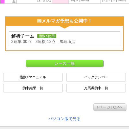
21.7
(11人)
差
📧メルマガ予想も公開中！
解析チーム
指数X使用
3連単:30点 3連複:12点 馬連:5点
レース一覧
指数Xマニュアル
バックナンバー
的中結果一覧
万馬券的中一覧
↑ページTOPへ
パソコン版で見る