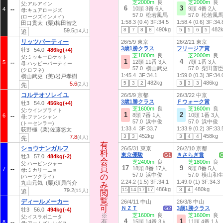
芝2000m
良
芝2000m
良
父:アルアイン
6
3
10頭 3番 6人
9頭 4番 2人
4
母:キュアロージズ
57.0 松若風馬
57.0 松若風
(ロージズインメイ)
1:58.3 (0.4)
3F:34.5
1:58.4 (0.6)
3F:34.
田口貫太 (栗)梅田智之
490kg
482
8
7
8
8
5
5
6
5
59.5
(14人)
追
リッツパーティー
26/5/9 東京
26/2/21 東京
3歳1勝クラス
フリージア賞
牡3 54.0
486kg(+4)
芝1800m
良
芝2000m
良
父:ミッキーロケット
1
4
12頭 11番 3人
7頭 1番 3人
5
母:ハッピーパーティー
57.0 横山武史
57.0 柴田善
(クロフネ)
1:45.4
3F:34.1
1:59.0 (0.3)
3F:34.
横山武史 (美)岩戸孝樹
482kg
486kg
5
3
2
3
3
3
5.6
(2人)
先
コルテオソレイユ
26/5/9 京都
26/3/22 中京
3歳1勝クラス
Ｆウォーク賞
牡3 54.0
456kg(+4)
芝1600m
良
芝1600m
良
父:ウインブライト
1
2
8頭 7番 1人
10頭 1番 3人
6
母:ファンシャン
57.0 浜中俊
57.0 浜中俊
(トーセンラー)
1:33.4
3F:33.7
1:33.9 (0.2)
3F:33.
荻野極 (栗)佐藤悠太
452kg
458kg
3
3
3
4
4
7.8
(4人)
先
有
有
ショウナンガルフ
26/5/31 東京
26/2/10 京都
料
料
東京優駿
きさらぎ賞
G1
牡3 57.0
484kg(-2)
会
会
芝2400m
良
芝1800m
良
父:ハービンジャー
17
9
員
員
18頭 8番 17人
9頭 8番 5人
7
母:ミカリーニョ
57.0 浜中俊
57.0 横山和
の
の
(ハーツクライ)
2:24.2 (1.5)
3F:34.1
1:49.0 (1)
3F:34.3
丸山元気 (栗)須貝尚介
み
み
486kg
480kg
15
14
17
17
3
4
79.2
(15人)
追
閲
閲
覧
覧
ディールメーカー
26/4/11 中山
26/3/8 中山
可
可
ＮＺＴ
3歳1勝クラス
G2
牡3 56.0
494kg(-4)
※
※
芝1600m
良
芝1600m
良
父:イスラボニータ
4
1
有
有
15頭 14番 3人
11頭 4番 1人
8