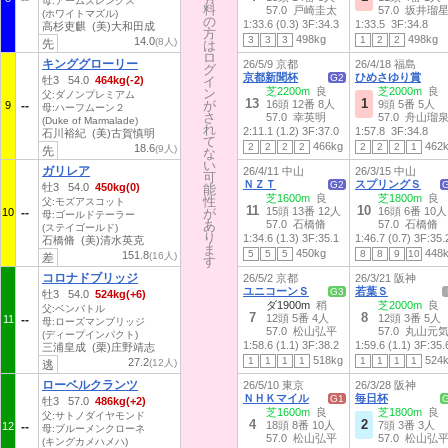
母:アームズレングス
料
料
57.0 戸崎圭太
57.0 坂井瑠
(ホワイトマズル)
の
の
1:33.6 (0.3)
3F:34.3
1:33.5
3F:34.8
高杉吏麒 (美)大和田成
方
方
498kg
498kg
3
3
3
1
2
2
14.0
(8人)
先
は
は
ロ
ロ
キンググローリー
26/5/9 京都
26/4/18 福島
グ
グ
京都新聞杯
ひめさゆり賞
G2
牡3 54.0
464kg(-2)
イ
イ
芝2200m
良
芝2000m
良
ン
ン
父:ダノンプレミアム
13
1
が
が
16頭 12番 8人
9頭 5番 5人
9
母:ハーフムーン２
さ
さ
57.0 幸英明
57.0 舟山瑠
(Duke of Marmalade)
れ
れ
2:11.1 (1.2)
3F:37.0
1:57.8
3F:34.8
石川裕紀 (美)古賀慎明
て
て
466kg
462
2
2
2
2
2
2
2
1
18.6
(9人)
先
な
な
い
い
ガリレア
26/4/11 中山
26/3/15 中山
可
可
ＮＺＴ
スプリングＳ
G2
牡3 54.0
450kg(0)
能
能
芝1600m
良
芝1800m
良
性
性
父:モズアスコット
11
10
15頭 13番 12人
16頭 6番 10人
10
が
が
母:ゴールドテーラー
あ
あ
57.0 石橋脩
57.0 石橋脩
(ステイゴールド)
り
り
1:34.6 (1.3)
3F:35.1
1:46.7 (0.7)
3F:35.
石橋脩 (美)清水英克
ま
ま
450kg
448
5
5
5
8
8
9
10
151.8
(16人)
差
す
す
コロナドブリッジ
26/5/2 京都
26/3/21 阪神
ユニコーンＳ
若葉Ｓ
G3
牡3 54.0
524kg(+6)
ダ1900m
稍
芝2000m
良
父:ベンバトル
7
8
12頭 5番 4人
12頭 3番 5人
11
母:ローズマンブリッジ
57.0 松山弘平
57.0 丸山元
(ディープインパクト)
1:58.6 (1.1)
3F:38.2
1:59.6 (1.1)
3F:35.
三浦皇成 (栗)庄野靖志
518kg
524
1
1
1
1
1
1
1
1
27.2
(12人)
逃
ローベルクランツ
26/5/10 東京
26/3/28 阪神
ＮＨＫマイル
毎日杯
G1
牡3 57.0
486kg(+2)
芝1600m
良
芝1800m
良
父:サトノダイヤモンド
4
2
18頭 8番 10人
7頭 3番 3人
12
母:ブルーメンクローネ
57.0 松山弘平
57.0 松山弘
(キングカメハメハ)