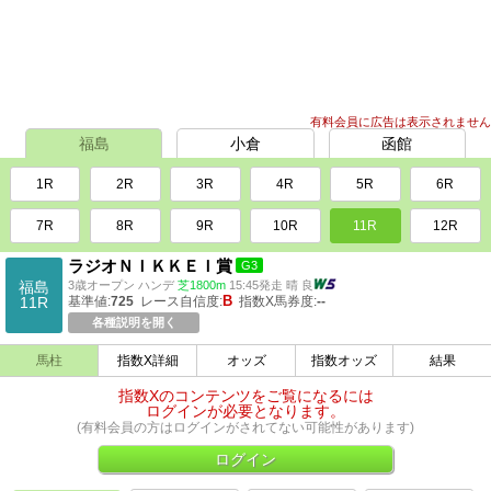
有料会員に広告は表示されません
福島
小倉
函館
1R
2R
3R
4R
5R
6R
7R
8R
9R
10R
11R
12R
ラジオＮＩＫＫＥＩ賞
G3
福島
3歳オープン ハンデ
芝1800m
15:45発走 晴 良
B
11R
基準値:
725
レース自信度:
指数X馬券度:
--
各種説明を開く
馬柱
指数X詳細
オッズ
指数オッズ
結果
指数Xのコンテンツをご覧になるには
ログインが必要となります。
(有料会員の方はログインがされてない可能性があります)
ログイン