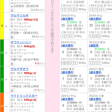
ロ
ロ
52.0 石田拓郎
55.0 横山琉
(オルフェーヴル)
グ
グ
1:50.4 (2.7)
3F:40.1
1:59.4 (2.8)
3F:42.
▲石田拓郎 (美)相沢郁
イ
イ
ン
ン
382kg
394
8
7
9
11
3
3
4
4
112.8
(13人)
追
が
が
デルマツルギ
さ
さ
26/4/18 中山
26/4/4 中山
れ
れ
3歳未勝利
3歳未勝利
牝3 55.0
486kg(+12)
て
て
芝1600m
良
芝1600m
稍
父:トーセンラー
な
な
15
15
16頭 4番 16人
16頭 8番 14人
9
母:デルマムリョウ
い
い
55.0 菅原隆一
55.0 菅原隆
(ノヴェリスト)
可
可
1:36.3 (2.1)
3F:36.6
1:36.7 (1.7)
3F:35.
菅原隆一 (美)蛯名利弘
能
能
474kg
482kg
性
性
4
5
6
9
12
12
68.5
(11人)
差
が
が
オウケンハニー
あ
あ
26/3/15 中山
25/10/13 東京
り
り
3歳未勝利
2歳新馬
牝3 55.0
454kg(0)
ま
ま
ダ1800m
良
芝1800m
良
父:ダンカーク
す
す
6
9
16頭 1番 8人
13頭 7番 13人
10
母:オウケンビリーヴ
55.0 木幡巧也
55.0 木幡巧
(クロフネ)
1:57.2 (1.7)
3F:40.2
1:48.4 (1)
3F:35.6
木幡巧也 (美)岩戸孝樹
454kg
446kg
10
10
8
9
3
2
2
8.0
(4人)
差
デルマザオウ
26/6/6 東京
26/5/17 東京
3歳未勝利
3歳未勝利
牝3 55.0
490kg(-2)
ダ1600m
良
ダ1600m
良
父:ミッキーグローリー
7
7
16頭 7番 10人
16頭 1番 12人
11
母:デルマノママナノダ
55.0 木幡巧也
55.0 木幡巧
(ハイアーゲーム)
1:40.2 (1.5)
3F:38.7
1:40.7 (2)
3F:38.5
小崎綾也 (美)松山将樹
492kg
484kg
6
6
11
11
12.3
(7人)
差
マイトリックスター
26/4/11 中山
26/2/15 小倉
3歳未勝利
3歳未勝利
牝3 55.0
436kg(+6)
ダ1800m
稍
ダ1700m
稍
父:ダノンレジェンド
9
14
16頭 9番 11人
16頭 16番 12
12
母:トリンカファイブ
55.0 岩田康誠
55.0 菊沢一
(ステイゴールド)