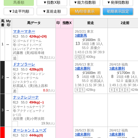
馬番順
▼指数X順
▼能力指数順
▼発揮指数順
▼3走平均順
▼直前走順
My印非表示
初期表示設定
馬
My
馬データ
印
指数X
前走
2走前
番
印
マネーマネー
26/2/21 東京
3歳新馬
牝3 55.0
424kg(+24)
ダ1600m
良
父:ゴールドドリーム
13
16頭 1番 10人
1
母:ゴールドトパーズ
55.0 原優介
(エンパイアメーカー)
1:43.0 (3.9)
3F:39.9
武藤雅 (美)稲垣幸雄
400kg
15
13
79.2
(12人)
追
ドナソラーレ
26/6/13 東京
26/4/18 福島
3歳未勝利
3歳未勝利
牝3 55.0
428kg(0)
ダ1600m
稍
ダ1700m
良
父:タワーオブロンドン
5
8
16頭 4番 13人
15頭 4番 14人
2
母:スコッチリール
55.0 杉原誠人
52.0 遠藤汰
(ジャスタウェイ)
1:38.3 (1.5)
3F:38.1
1:49.1 (1.8)
3F:38.
杉原誠人 (美)池上昌和
428kg
424
9
5
6
6
6
6
8.0
(5人)
差
ナックレジーナ
牝3 55.0
494kg(--)
父:サートゥルナーリア
3
母:アクティビューティ
(バゴ)
吉田豊 (美)小野次郎
19.9
(8人)
オーシャンミューズ
26/5/23 新潟
26/4/12 福島
3歳未勝利
3歳未勝利
牝3 52.0
444kg(0)