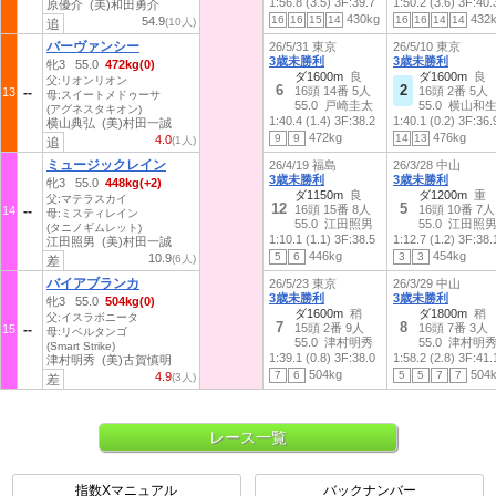
1:56.8 (3.5)
3F:39.7
1:50.2 (3.6)
3F:40.
原優介 (美)和田勇介
430kg
432
16
16
15
14
16
16
14
14
54.9
(10人)
追
バーヴァンシー
26/5/31 東京
26/5/10 東京
3歳未勝利
3歳未勝利
牝3 55.0
472kg(0)
ダ1600m
良
ダ1600m
良
父:リオンリオン
6
2
16頭 14番 5人
16頭 2番 5人
13
母:スイートメドゥーサ
55.0 戸崎圭太
55.0 横山和
(アグネスタキオン)
1:40.4 (1.4)
3F:38.2
1:40.1 (0.2)
3F:36.
横山典弘 (美)村田一誠
472kg
476kg
9
9
14
13
4.0
(1人)
追
ミュージックレイン
26/4/19 福島
26/3/28 中山
3歳未勝利
3歳未勝利
牝3 55.0
448kg(+2)
ダ1150m
良
ダ1200m
重
父:マテラスカイ
12
5
16頭 15番 8人
16頭 10番 7人
14
母:ミスティレイン
55.0 江田照男
55.0 江田照
(タニノギムレット)
1:10.1 (1.1)
3F:38.5
1:12.7 (1.2)
3F:38.
江田照男 (美)村田一誠
446kg
454kg
5
6
3
3
10.9
(6人)
差
バイアブランカ
26/5/23 東京
26/3/29 中山
3歳未勝利
3歳未勝利
牝3 55.0
504kg(0)
ダ1600m
稍
ダ1800m
稍
父:イスラボニータ
7
8
15頭 2番 9人
16頭 7番 3人
15
母:リベルタンゴ
55.0 津村明秀
55.0 津村明
(Smart Strike)
1:39.1 (0.8)
3F:38.0
1:58.2 (2.8)
3F:41.
津村明秀 (美)古賀慎明
504kg
504
7
6
5
5
7
7
4.9
(3人)
差
レース一覧
指数Xマニュアル
バックナンバー