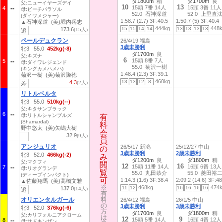
ダ1800m
稍
ダ1700m
良
父:ニューイヤーズデイ
10
13
15頭 7番 14人
15頭 3番 11人
4
母:ビーチパラソル
52.0 石神深道
52.0 上里直
(ダイワメジャー)
1:58.7 (2.7)
3F:40.5
1:50.7 (5)
3F:40.4
▲石神深道 (美)堀内岳志
444kg
448
15
15
14
14
13
13
13
13
173.6
(15人)
追
ペールデュクラン
26/4/19 福島
3歳未勝利
牝3 55.0
452kg(-8)
ダ1700m
良
父:キズナ
6
15頭 8番 7人
5
母:ダイワレジェンド
55.0 菊沢一樹
(キングカメハメハ)
1:48.4 (2.3)
3F:39.1
菊沢一樹 (美)菊沢隆徳
460kg
13
13
12
8
4.3
(2人)
差
リトルベルタ
牝3 55.0
510kg(--)
父:キタサンブラック
6
母:リトルシャンブルズ
有
有
(Shamardal)
料
料
野中悠太 (美)矢嶋大樹
会
会
32.9
(9人)
員
員
アンジュリオ
26/5/17 新潟
25/12/27 中山
の
の
3歳未勝利
2歳未勝利
牝3 52.0
466kg(-2)
み
み
ダ1200m
良
ダ1800m
稍
父:マクフィ
閲
閲
12
16
15頭 11番 14人
16頭 6番 13人
7
母:リオグランデ
覧
覧
55.0 丸田恭介
55.0 菱田裕
(ディープインパクト)
可
可
1:14.3 (1.6)
3F:38.4
2:09.2 (14.6)
3F:48
▲佐藤翔馬 (美)高橋文雅
※
※
468kg
474
11
12
16
16
16
16
137.0
(14人)
追
有
有
料
料
オリエンタルガール
26/4/12 福島
26/1/5 中山
の
の
3歳未勝利
3歳未勝利
牝3 52.0
376kg(-6)
方
方
ダ1700m
良
ダ1800m
稍
父:カリフォルニアクローム
は
は
12
9
15頭 5番 14人
16頭 4番 12人
8
母:サドキンザン