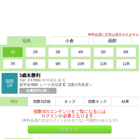
有料会員に広告は表示されません
福島
小倉
函館
1R
2R
3R
4R
5R
6R
7R
8R
9R
10R
11R
12R
3歳未勝利
馬齢
ダ1700m
09:55発走 曇 良
福島
C
基準値:
600
レース自信度:
指数X馬券度:
--
1R
各種説明を開く
馬柱
指数X詳細
オッズ
指数オッズ
結果
指数Xのコンテンツをご覧になるには
ログインが必要となります。
(有料会員の方はログインがされてない可能性があります)
ログイン