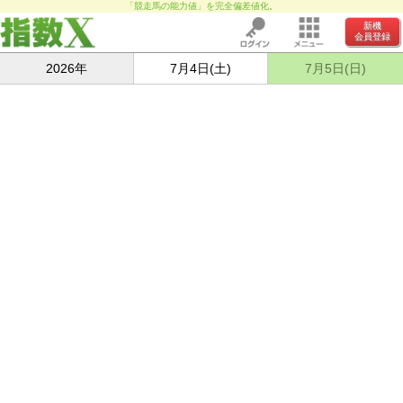
「競走馬の能力値」を完全偏差値化。
新機
会員登録
2026年
7月4日(土)
7月5日(日)