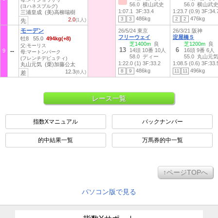
56.0 横山武史
56.0 横山武
(ヨハネスブルグ)
1:07.1
3F:33.4
1:23.7 (0.9)
3F:34.
三浦皇成 (美)高柳瑞樹
486kg
476kg
3
3
2
2
2.0
(1人)
先
モーデン
26/5/24 東京
26/3/21 阪神
フリーウェイ
淀屋橋Ｓ
牡8 55.0
494kg(+8)
芝1400m
良
芝1200m
良
父:モーリス
13
6
14頭 10番 10人
16頭 9番 6人
9
母:マートンパーク
58.0 ディー
55.0 丸山元
(フレンチデピュティ)
1:22.0 (1)
3F:33.2
1:08.5 (0.6)
3F:33.
丸山元気 (栗)加藤公太
486kg
496kg
8
9
11
11
12.3
(6人)
差
レース一覧
指数Xマニュアル
バックナンバー
的中結果一覧
万馬券的中一覧
↑ページTOPへ
パソコン版で見る