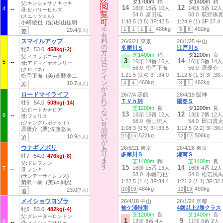
ダ1700m
稍
ダ1400m
稍
父:キンシャサノキセキ
閲
閲
14
12
16頭 15番 10人
14頭 3番 12人
4
母:ビバリーヒルズ
覧
覧
54.0 富田暁
58.0 荻野琢
(スニッツェル)
可
可
1:48.5 (3.5)
3F:42.5
1:24.9 (1)
3F:37.4
小崎綾也 (栗)杉山佳明
※
※
486kg
492kg
1
1
1
1
5
6
29.4
(8人)
差
有
有
料
料
スマイルアップ
26/6/21 東京
26/1/25 中山
の
の
多摩川Ｓ
江戸川Ｓ
牝7 53.0
458kg(-2)
方
方
芝1400m
稍
ダ1200m
良
父:イスラボニータ
は
は
3
14
16頭 14番 16人
16頭 5番 14人
5
母:アドマイヤオンリー
ロ
ロ
56.0 松岡正海
56.0 原優介
(クロフネ)
グ
グ
1:21.5 (0.4)
3F:34.0
1:12.8 (1.3)
3F:38.
松岡正海 (美)萱野浩二
イ
イ
ン
ン
460kg
462kg
4
4
3
5
10.7
(4人)
差
が
が
ロードマイライフ
さ
さ
26/7/4 函館
26/4/19 阪神
れ
れ
ＴＶｈ杯
陽春Ｓ
牡5 54.0
508kg(-14)
て
て
芝1200m
良
ダ1200m
良
父:ロードカナロア
な
な
13
12
16頭 15番 12人
13頭 7番 12人
6
母:フェリス
い
い
58.0 横山琉人
54.0 田口貫
(ジャングルポケット)
可
可
1:08.3 (0.5)
3F:33.5
1:12.5 (2.2)
3F:36.
原優介 (栗)佐藤悠太
能
能
522kg
506kg
性
性
15
15
12
12
10.9
(5人)
追
が
が
ウナギノボリ
あ
あ
26/6/21 東京
26/4/26 東京
り
り
多摩川Ｓ
湘南Ｓ
牡7 54.0
476kg(-8)
ま
ま
芝1400m
稍
芝1400m
良
父:ドレフォン
す
す
15
14
16頭 15番 13人
16頭 4番 12人
7
母:ノンキ
58.0 木幡巧也
54.0 松若風
(サンデーサイレンス)
1:22.5 (1.4)
3F:34.4
1:21.2 (1.1)
3F:32.
菊沢一樹 (美)本間忍
484kg
490kg
10
10
12
13
23.0
(7人)
追
メイショウヨゾラ
26/4/18 中山
26/1/24 京都
袖ケ浦特別
4歳以上2勝クラス
牝5 53.0
482kg(-4)
芝1200m
良
芝1400m
良
父:グレーターロンドン
1
9
12頭 8番 4人
11頭 6番 2人
8
母:メイショウサリー