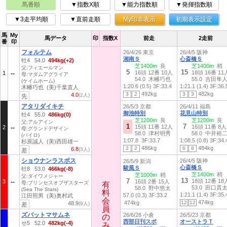
馬番順
▼指数X順
▼能力指数順
▼発揮指数順
▼3走平均順
▼直前走順
My印非表示
初期表示設定
馬
My
馬データ
印
指数X
前走
2走前
番
印
フォルテム
26/4/26 東京
26/4/5 阪神
湘南Ｓ
心斎橋Ｓ
牡4 54.0
494kg(+2)
芝1400m
良
芝1400m
稍
父:フィエールマン
5
15
16頭 12番 10人
18頭 16番 11
1
母:マダムアグライア
54.0 木幡巧也
55.0 吉田隼
(ケイムホーム)
1:20.6 (0.5)
3F:33.4
1:21.1 (1.4)
3F:36.
木幡巧也 (美)千葉直人
492kg
482kg
3
2
3
3
4.0
(2人)
先
アタリダイキチ
26/5/3 京都
26/4/11 福島
御池特別
花見山特別
牡4 55.0
486kg(0)
芝1200m
良
芝1200m
良
父:アルアイン
1
7
15頭 11番 12人
16頭 11番 8人
2
母:グランドデザイン
58.0 津村明秀
58.0 中井裕
(パイロ)
1:07.8
3F:33.7
1:08.5 (0.8)
3F:34.
杉原誠人 (美)西田雄一
486kg
484kg
2
2
6
8
6.8
(3人)
差
ショウナンラスボス
26/4/5 阪神
26/5/9 新潟
心斎橋Ｓ
駿風Ｓ
牡8 53.0
466kg(-8)
芝1400m
稍
芝1000m
稍
父:ダイワメジャー
13
7
18頭 12番 18
3
16頭 2番 15人
母:プリンセスオブザスターズ
有
有
53.0 田口貫
58.0 野中悠太
(Sea The Stars)
料
料
1:21.1 (1.4)
3F:35.
57.0 (0.3)
3F:33.2
江田照男 (美)奥村武
会
会
474kg
474kg
12
12
48.9
(9人)
差
員
員
ズバットマサムネ
26/6/28 小倉
26/5/23 京都
の
の
西部日刊スポ
オーストラＴ
せ5 52.0
482kg(-4)
み
み