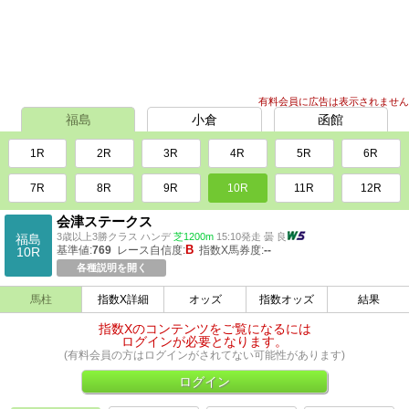
有料会員に広告は表示されません
福島
小倉
函館
1R
2R
3R
4R
5R
6R
7R
8R
9R
10R
11R
12R
会津ステークス
3歳以上3勝クラス ハンデ
芝1200m
15:10発走 曇 良
福島
B
基準値:
769
レース自信度:
指数X馬券度:
--
10R
各種説明を開く
馬柱
指数X詳細
オッズ
指数オッズ
結果
指数Xのコンテンツをご覧になるには
ログインが必要となります。
(有料会員の方はログインがされてない可能性があります)
ログイン