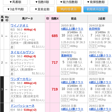
▼馬番順
▼指数X順
▼能力指数順
▼発揮指数順
▼3走平均順
▼直前走順
My印非表示
初期表示設定
馬
My
馬データ
印
指数X
前走
2走前
番
印
ワイノナオミ
26/5/9 東京
26/4/18 阪神
4歳以上2勝クラス
吹田特別
牝5 56.0
464kg(-4)
ダ1400m
良
ダ1400m
良
父:ドレフォン
10
7
685
16頭 14番 7人
14頭 7番 11人
1
母:ボクノナオミ
56.0 荻野極
56.0 浜中俊
(ゴールドアリュール)
1:25.8 (0.6)
3F:36.3
1:24.0 (0.8)
3F:36.
北村友一 (栗)畑端省吾
468kg
476kg
9
7
5
5
61.1
(12人)
差
タイセイルヴァン
26/4/18 中山
26/3/1 中山
葛飾特別
4歳以上2勝クラス
牡4 58.0
492kg(-8)
ダ1200m
良
ダ1200m
稍
父:ルヴァンスレーヴ
5
4
717
13頭 8番 5人
16頭 2番 11人
2
母:コウエイラブリー
58.0 黛弘人
58.0 黛弘人
(エンパイアメーカー)
1:11.4 (0.6)
3F:36.2
1:11.5 (0.5)
3F:36.
黛弘人 (美)新開幸一
500kg
510kg
5
5
10
10
51.3
(11人)
差
ワンダーカモン
26/4/4 阪神
26/3/22 阪神
4歳以上2勝クラス
4歳以上2勝クラス
牡5 58.0
486kg(+4)
ダ1400m
稍
ダ1400m
良
父:ワールドエース
10
8
719
15頭 12番 12人
13頭 4番 10人
3
母:ホッコータピタン
58.0 川又賢治
58.0 川又賢
(サウスヴィグラス)
1:23.7 (0.9)
3F:35.9
1:25.0 (1.4)
3F:36.
川又賢治 (栗)吉村圭司
482kg
482kg
11
9
9
7
109.3
(14人)
差
ドンパッショーネ
26/5/16 京都
26/4/11 阪神
4歳以上2勝クラス
4歳以上2勝クラス
牡4 58.0
516kg(+2)