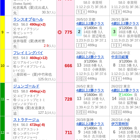
58.0 幸英明
58.0 幸英明
(Swiss Spirit)
1:12.2 (0.7)
3F:35.8
1:11.2 (0.5)
3F:36.
松若風馬 (栗)北出成人
460kg
462kg
5
4
6
8
30.3
(7人)
先
ランスオブセヘル
26/5/10 京都
26/3/1 阪神
4歳以上2勝クラス
4歳以上2勝クラス
牝5 56.0
490kg(+2)
ダ1400m
良
ダ1200m
良
父:サトノアラジン
2
3
775
◎
14頭 8番 3人
16頭 6番 4人
9
母:ビシャーラ
56.0 渡辺竜也
56.0 坂井瑠
(Alhaarth)
1:23.9 (0.1)
3F:37.1
1:11.9 (0.2)
3F:37.
坂井瑠星 (栗)奥村豊
488kg
492kg
2
1
3
3
2.9
(1人)
先
フレイミングパイ
26/1/17 中山
25/12/6 中京
4歳以上2勝クラス
中京日経賞
牝5 54.0
460kg(+12)
ダ1200m
良
ダ1200m
良
父:リアルインパクト
13
8
666
16頭 8番 6人
13頭 3番 8人
10
母:レディオブフレイム
53.0 小林美駒
56.0 柴田裕
(パイロ)
1:12.9 (1.1)
3F:37.6
1:12.0 (1.1)
3F:36.
△柴田裕一 (栗)中竹和也
448kg
448kg
10
13
6
6
125.0
(15人)
追
ジュンゴールド
26/5/2 東京
26/2/22 東京
4歳以上2勝クラス
4歳以上2勝クラス
牡5 58.0
494kg(+2)
ダ1600m
稍
芝1400m
良
父:エピファネイア
13
14
728
14頭 10番 9人
16頭 12番 12
11
母:ジュントップヒトミ
58.0 ディー
58.0 荻野極
(ゼンノロブロイ)
1:39.4 (2.7)
3F:38.0
1:22.2 (1.3)
3F:34.
荻野極 (栗)友道康夫
492kg
488kg
12
11
11
11
127.1
(16人)
追
ストラテージュ
26/3/8 阪神
26/2/14 小倉
4歳以上2勝クラス
伊万里特別
牡4 56.0
472kg(-8)
ダ1400m
良
ダ1000m
良
父:モズアスコット
9
6
711
14頭 3番 9人
14頭 10番 8人
12
母:シンボリバーグ
56.0 古川奈穂
58.0 古川奈
(ダイワメジャー)