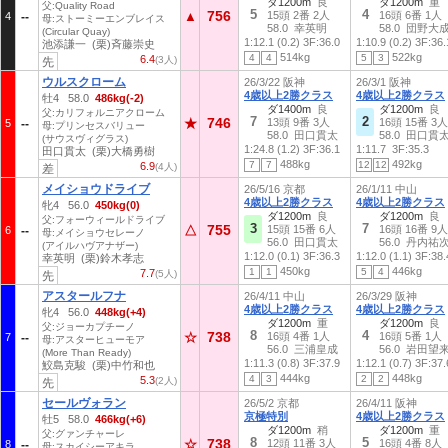
ダ1200m
良
ダ1200m
重
父:Quality Road
5
4
756
▲
15頭 2番 2人
16頭 6番 1人
4
母:ストーミーエンブレイス
58.0 幸英明
58.0 団野大
(Circular Quay)
1:12.1 (0.2)
3F:36.0
1:10.9 (0.2)
3F:36.
池添謙一 (栗)斉藤崇史
514kg
522kg
4
4
5
3
6.4
(3人)
先
ウルスクローム
26/3/22 阪神
26/3/1 阪神
4歳以上2勝クラス
4歳以上2勝クラス
牡4 58.0
486kg(-2)
ダ1400m
良
ダ1200m
良
父:カリフォルニアクローム
7
2
746
★
13頭 9番 3人
16頭 15番 3人
5
母:プリンセスバリュー
58.0 田口貫太
58.0 田口貫
(サウスヴィグラス)
1:24.8 (1.2)
3F:36.1
1:11.7
3F:35.3
田口貫太 (栗)大橋勇樹
488kg
492kg
7
7
12
12
6.9
(4人)
差
メイショウドライブ
26/5/16 京都
26/1/11 中山
4歳以上2勝クラス
4歳以上2勝クラス
牝4 56.0
450kg(0)
ダ1200m
良
ダ1200m
良
父:フォーウィールドライブ
3
7
755
△
15頭 15番 6人
16頭 16番 9人
6
母:メイショウセレーノ
56.0 田口貫太
56.0 丹内祐
(アイルハヴアナザー)
1:12.0 (0.1)
3F:36.3
1:12.0 (1.1)
3F:38.
幸英明 (栗)鈴木孝志
450kg
446kg
1
1
5
4
7.7
(5人)
先
アスタールフナ
26/4/11 中山
26/3/29 阪神
4歳以上2勝クラス
4歳以上2勝クラス
牝4 56.0
448kg(+4)
ダ1200m
重
ダ1200m
良
父:ジョーカプチーノ
8
4
738
☆
16頭 4番 1人
16頭 5番 1人
7
母:アスターヒューモア
56.0 三浦皇成
56.0 岩田望
(More Than Ready)
1:11.3 (0.8)
3F:37.9
1:12.1 (0.7)
3F:37.
鮫島克駿 (栗)中竹和也
444kg
448kg
4
3
2
2
5.3
(2人)
先
セールヴォラン
26/5/2 京都
26/4/11 阪神
京極特別
4歳以上2勝クラス
牡5 58.0
466kg(+6)
ダ1200m
稍
ダ1200m
重
父:グァンチャーレ
8
5
738
☆
12頭 11番 3人
16頭 4番 8人
8
母:スカイシーアキラ