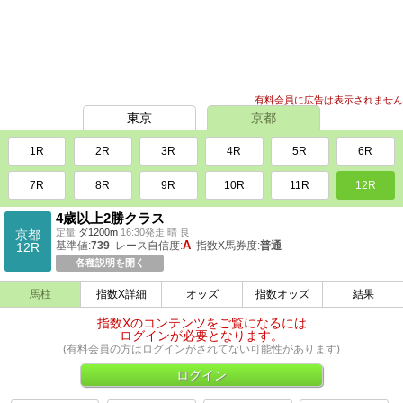
有料会員に広告は表示されません
東京
京都
1R
2R
3R
4R
5R
6R
7R
8R
9R
10R
11R
12R
4歳以上2勝クラス
定量
ダ1200m
16:30発走 晴 良
京都
A
基準値:
739
レース自信度:
指数X馬券度:
普通
12R
各種説明を開く
馬柱
指数X詳細
オッズ
指数オッズ
結果
指数Xのコンテンツをご覧になるには
ログインが必要となります。
(有料会員の方はログインがされてない可能性があります)
ログイン