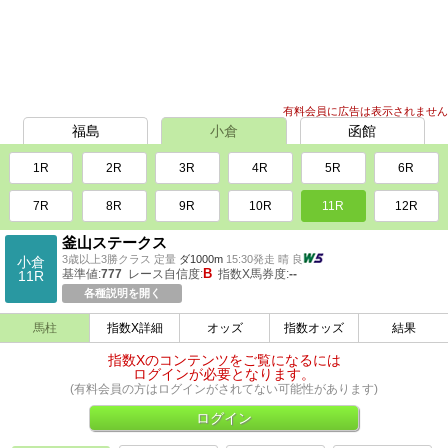
有料会員に広告は表示されません
福島
小倉
函館
1R
2R
3R
4R
5R
6R
7R
8R
9R
10R
11R
12R
釜山ステークス
3歳以上3勝クラス 定量
ダ1000m
15:30発走 晴 良
小倉
B
基準値:
777
レース自信度:
指数X馬券度:
--
11R
各種説明を開く
馬柱
指数X詳細
オッズ
指数オッズ
結果
指数Xのコンテンツをご覧になるには
ログインが必要となります。
(有料会員の方はログインがされてない可能性があります)
ログイン