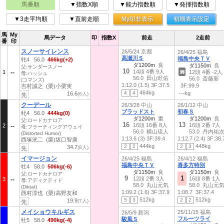
馬番順
▼指数X順
▼能力指数順
▼発揮指数順
▼3走平均順
▼直前走順
My印非表示
初期表示設定
馬
My
馬データ
印
指数X
前走
2走前
番
印
スノーサイレンス
26/5/24 京都
26/4/25 福島
高瀬川Ｓ
福島中央ＴＶ
牝4 56.0
466kg(+2)
ダ1200m
良
ダ1150m
良
父:サンダースノー
10
14頭 4番 9人
1
12頭 4番 -2人
母:ハッシュ
56.0 田山旺佑
56.0 斎藤新
(コマンズ)
1:12.0 (1.5)
3F:37.5
3F:99.9
吉村誠之 (栗)小栗実
464kg
4
4
---kg
16.6
(6人)
先
クーデール
26/3/28 中山
26/1/12 中山
ブラッドスト
初春Ｓ
牝4 56.0
444kg(0)
ダ1200m
重
ダ1200m
良
父:ロードカナロア
16
13
16頭 16番 8人
16頭 2番 7人
2
母:フラーティングアウェイ
56.0 横山琉人
53.0 丹内祐
(Distorted Humor)
1:13.6 (3)
3F:39.4
1:12.7 (2.4)
3F:38.
西塚洸二 (栗)坂口智康
444kg
448kg
2
2
2
3
34.7
(8人)
先
イマージョン
26/4/25 福島
26/4/12 福島
福島中央ＴＶ
喜多方特別
牡4 58.0
506kg(-6)
ダ1150m
良
ダ1150m
良
父:ロードカナロア
9
1
12頭 2番 3人
16頭 8番 1人
3
母:アディクティド
58.0 丸山元気
58.0 丸山元
(Diktat)
1:09.2 (1.6)
3F:37.9
1:08.7
3F:37.4
西村淳也 (栗)高野友和
512kg
512kg
5
3
2
2
19.9
(7人)
先
メイショウキルギス
25/11/15 福島
26/5/9 新潟
フルーツライ
駿風Ｓ
牡5 58.0
490kg(-4)