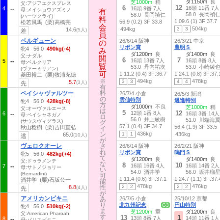
ダ1150m
良
芝1000m
稍
父:アジアエクスプレス
12
6
16頭 11番 7人
4
16頭 9番 7人
母:メイショウアズミノ
有
有
58.0 長岡禎
58.0 長岡禎仁
(ハーツクライ)
料
料
1:09.6 (1)
3F:37.7
56.9 (0.2)
3F:33.8
松若風馬 (栗)高橋亮
会
会
504kg
494kg
3
3
14.6
(5人)
差
員
員
ベルギューン
26/6/14 阪神
26/3/21 中京
の
の
リボン賞
豊明Ｓ
牝4 56.0
490kg(-4)
み
み
ダ1200m
良
ダ1400m
良
父:ナダル
閲
閲
6
7
16頭 13番 7人
16頭 8番 8人
5
母:ベルクリア
覧
覧
53.0 丹内祐次
53.0 小崎綾
(ヴァーミリアン)
可
可
1:11.2 (0.4)
3F:36.7
1:24.1 (0.8)
3F:37.
菱田裕二 (栗)牧浦充徳
※
※
494kg
478kg
3
3
4
4
5.7
(3人)
先
有
有
料
料
ペイシャヴァルツー
26/7/4 小倉
26/5/3 新潟
の
の
雲仙特別
邁進特別
牝4 56.0
428kg(-8)
方
方
ダ1000m
不良
芝1000m
稍
父:オーヴァルエース
は
は
5
12
12頭 1番 8人
6
16頭 3番 14人
母:ペイシャネガノ
ロ
ロ
56.0 井上敏樹
51.0 川端海
(サウスヴィグラス)
グ
グ
57.1 (0.4)
3F:34.7
56.4 (1.9)
3F:33.5
秋山稔樹 (栗)吉田直弘
イ
イ
ン
ン
436kg
1
1
436kg
65.0
(10人)
逃
が
が
ヴェロクオーレ
さ
さ
26/6/14 阪神
26/2/21 阪神
れ
れ
リボン賞
鳴門Ｓ
牝5 56.0
482kg(+4)
て
て
ダ1200m
良
ダ1400m
良
父:ドゥラメンテ
な
な
8
10
16頭 16番 4人
16頭 14番 2人
7
母:サトノジョリー
い
い
54.0 酒井学
56.0 坂井瑠
(Bernardini)
可
可
1:11.4 (0.6)
3F:37.1
1:24.7 (1.1)
3F:37.
酒井学 (栗)石坂公一
能
能
478kg
476kg
性
性
2
2
2
2
8.8
(4人)
先
が
が
アメリカンビキニ
あ
あ
26/7/5 小倉
25/10/12 京都
り
り
北九州記念
円山特別
G3
牝4 56.0
510kg(-2)
ま
ま
芝1200m
重
ダ1200m
良
父:American Pharoah
す
す
13
1
13頭 8番 7人
14頭 11番 1人
8
母:パリスビキニ