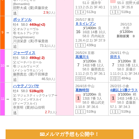
51.0 酒井学
55.0 団野大
(Bernardini)
1:13.2 (5.2)
3F:40.1
1:10.1
3F:35.8
団野大成 (栗)斉藤崇史
512kg
518kg
1
4
1
1
2.9
(2人)
逃
ポッドソル
26/5/17 東京
ＢＳイレブン
26/1/13
牡4 58.0
440kg(+2)
ダ1400m
良
大井
父:オルフェーヴル
16
ダ1200m
16頭 14番 10人
9
母:モルトアレグロ
58.0 丹内祐次
新助坂賞 Ｂ
(Speightstown)
1:26.4 (2.1)
3F:37.9
川須栄彦 (美)手塚貴徳
438kg
1
1
73.1
(11人)
追
ジャーヴィス
26/5/24 京都
26/4/11 中山
高瀬川Ｓ
卯月Ｓ
牡6 58.0
490kg(-2)
ダ1200m
良
ダ1200m
重
父:ビーチパトロール
7
7
14頭 9番 12人
13頭 3番 12人
10
母:ジェルヴェーズ
58.0 藤懸貴志
58.0 原優介
(メイショウサムソン)
1:11.2 (0.7)
3F:36.1
1:11.0 (1.1)
3F:34.
藤懸貴志 (栗)千田輝彦
492kg
484kg
10
10
12
12
46.5
(9人)
追
ハヤテノツバサ
26/4/18 中山
26/2/15 小倉
葛飾特別
4歳以上1勝クラス
牡4 58.0
518kg(0)
ダ1200m
良
ダ1000m
稍
父:マジェスティックウォリアー
1
1
13頭 7番 3人
14頭 14番 2人
11
母:フジインザスカイ
58.0 横山武史
58.0 斎藤新
(ディープスカイ)
1:10.8
3F:36.6
57.1
3F:34.3
幸英明 (栗)杉山佳明
518kg
518kg
1
1
1
1
2.7
(1人)
逃
📧メルマガ予想も公開中！