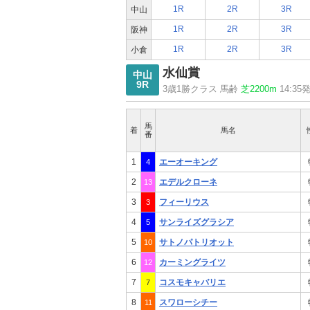
1R
2R
3R
中山
1R
2R
3R
阪神
1R
2R
3R
小倉
水仙賞
中山
9R
3歳1勝クラス 馬齢
芝2200m
14:35
馬
着
馬名
番
1
エーオーキング
4
2
エデルクローネ
13
3
フィーリウス
3
4
サンライズグラシア
5
5
サトノパトリオット
10
6
カーミングライツ
12
7
コスモキャバリエ
7
8
スワローシチー
11