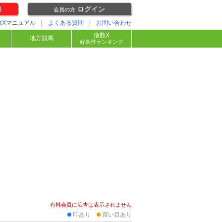
録
ログイン
会員の方
数Xマニュアル
|
よくある質問
|
お問い合わせ
指数X
地方競馬
好条件ランキング
有料会員に広告は表示されません
印あり
買い目あり