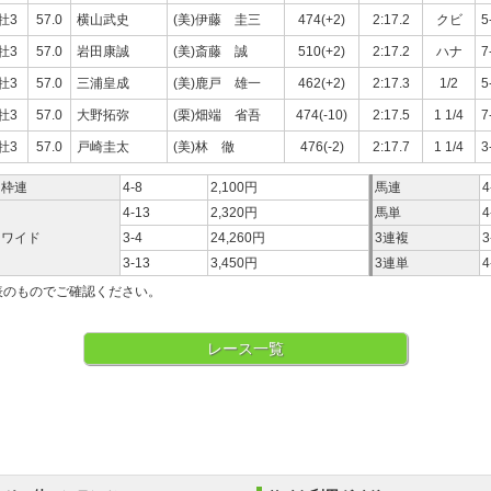
牡3
57.0
横山武史
(美)伊藤 圭三
474(+2)
2:17.2
クビ
5
牡3
57.0
岩田康誠
(美)斎藤 誠
510(+2)
2:17.2
ハナ
7
牡3
57.0
三浦皇成
(美)鹿戸 雄一
462(+2)
2:17.3
1/2
5
牡3
57.0
大野拓弥
(栗)畑端 省吾
474(-10)
2:17.5
1 1/4
7
牡3
57.0
戸崎圭太
(美)林 徹
476(-2)
2:17.7
1 1/4
3
枠連
4-8
2,100円
馬連
4
4-13
2,320円
馬単
4
ワイド
3-4
24,260円
3連複
3
3-13
3,450円
3連単
4
表のものでご確認ください。
レース一覧