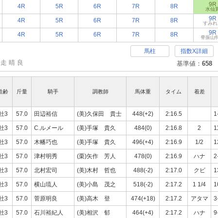
9R
4R
5R
6R
7R
8R
水仙
9R
4R
5R
6R
7R
8R
すみれ
9R
4R
5R
6R
7R
8R
脊振山
馬柱
指数X詳細
発走 晴 良
基準値：
658
性齢
斤量
騎手
調教師
馬体重
タイム
着差
牡3
57.0
田辺裕信
(美)久保田 貴士
448(+2)
2:16.5
1
牡3
57.0
C.ルメール
(美)手塚 貴久
484(0)
2:16.8
2
1
牡3
57.0
木幡巧也
(美)手塚 貴久
496(+4)
2:16.9
1/2
1
牡3
57.0
津村明秀
(栗)矢作 芳人
478(0)
2:16.9
ハナ
2
牡3
57.0
北村宏司
(美)木村 哲也
488(-2)
2:17.0
クビ
1
牡3
57.0
横山琉人
(美)小島 茂之
518(-2)
2:17.2
1 1/4
1
牡3
57.0
菅原明良
(美)高木 登
474(+18)
2:17.2
アタマ
3
牡3
57.0
石川裕紀人
(美)相沢 郁
464(+4)
2:17.2
ハナ
9