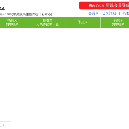
新規会員登
初めての方
44
会員サービス詳細
|
指
時～18時(中央競馬開催の祝日も対応)
指数X
指数X
予想＋
予想＋
的中結果
万馬券的中一覧
的中結果
日)