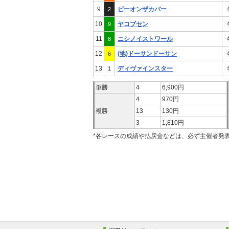
9
ビーオンザカバー
2
10
ヤコブセン
9
11
ニシノイストワール
8
12
(地)ドーサンドーサン
6
13
ディヴァインスター
1
単勝
4
6,900円
4
970円
複勝
13
130円
3
1,810円
*各レースの成績や払戻金などは、必ず主催者発