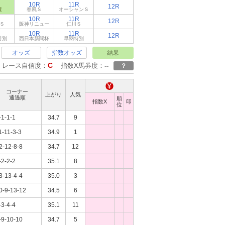
10R
11R
12R
賞
春風Ｓ
オーシャンＳ
10R
11R
12R
Ｓ
阪神リニュー
仁川Ｓ
10R
11R
12R
特別
西日本新聞杯
早鞆特別
オッズ
指数オッズ
結果
C
レース自信度：
指数X馬券度：
--
？
コーナー
上がり
人気
通過順
順
指数X
印
位
-1-1-1
34.7
9
1-11-3-3
34.9
1
2-12-8-8
34.7
12
-2-2-2
35.1
8
3-13-4-4
35.0
3
0-9-13-12
34.5
6
-3-4-4
35.1
11
-9-10-10
34.7
5