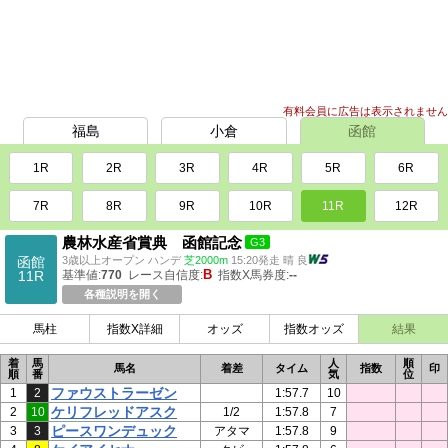
有料会員に広告は表示されません
福島
小倉
函館
1R
2R
3R
4R
5R
6R
7R
8R
9R
10R
11R
12R
農林水産省賞典 函館記念
G3
函館
3歳以上オープン ハンデ
芝2000m
15:20発走 晴 良
B
11R
基準値:
770
レース自信度:
指数X馬券度:
--
各種説明を開く
馬柱
指数X詳細
オッズ
指数オッズ
結果
着
馬
人
順
馬名
着差
タイム
指数
印
順
番
気
位
ファウストラーゼン
1
2
1:57.7
10
ケリフレッドアスク
2
10
1/2
1:57.8
7
ピースワンデュック
3
3
アタマ
1:57.8
9