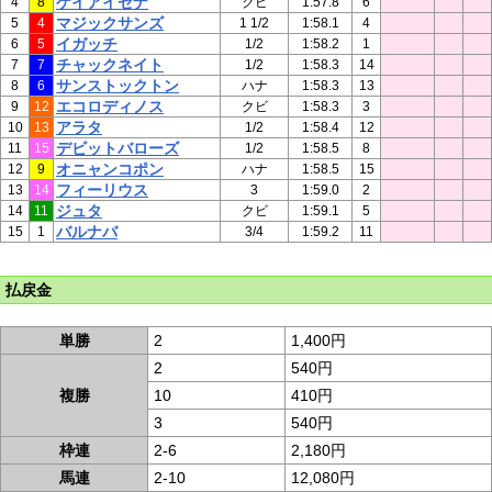
ケイアイセナ
4
8
クビ
1:57.8
6
マジックサンズ
5
4
1 1/2
1:58.1
4
イガッチ
6
5
1/2
1:58.2
1
チャックネイト
7
7
1/2
1:58.3
14
サンストックトン
8
6
ハナ
1:58.3
13
エコロディノス
9
12
クビ
1:58.3
3
アラタ
10
13
1/2
1:58.4
12
デビットバローズ
11
15
1/2
1:58.5
8
オニャンコポン
12
9
ハナ
1:58.5
15
フィーリウス
13
14
3
1:59.0
2
ジュタ
14
11
クビ
1:59.1
5
バルナバ
15
1
3/4
1:59.2
11
払戻金
単勝
2
1,400円
2
540円
複勝
10
410円
3
540円
枠連
2-6
2,180円
馬連
2-10
12,080円