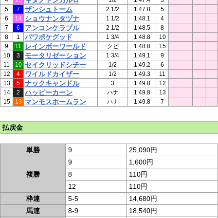
キタノドンカルロ
4
15
1/2
1:47.4
3
ザンシュトーム
5
7
2 1/2
1:47.8
5
ショウナンタヅナ
6
14
1 1/2
1:48.1
4
アンコンケラブル
7
6
2 1/2
1:48.5
8
パワポケグッド
8
1
1 3/4
1:48.8
10
レインボーワールド
9
11
クビ
1:48.8
15
モータリゼーション
10
3
1 3/4
1:49.1
9
セイクリッドシチー
11
10
1/2
1:49.2
6
ワイルドカイザー
12
4
1/2
1:49.3
11
ナックキャンドル
13
5
3
1:49.8
12
ハッピーカーン
14
2
ハナ
1:49.8
13
マンモスホームラン
15
13
ハナ
1:49.8
7
払戻金
単勝
9
25,090円
9
1,600円
複勝
8
110円
12
110円
枠連
5-5
14,680円
馬連
8-9
18,540円