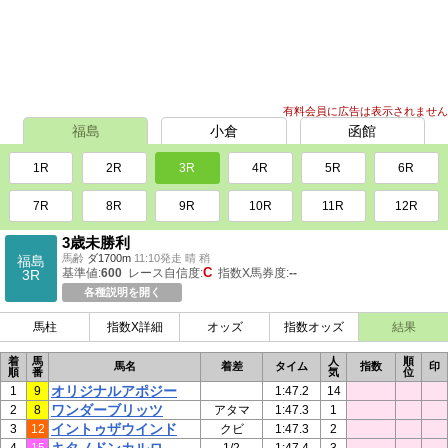
有料会員に広告は表示されません
福島
小倉
函館
1R
2R
3R
4R
5R
6R
7R
8R
9R
10R
11R
12R
3歳未勝利
馬齢
ダ1700m
11:10発走 晴 稍
福島
C
基準値:
600
レース自信度:
指数X馬券度:
--
3R
各種説明を開く
馬柱
指数X詳細
オッズ
指数オッズ
結果
着
馬
人
順
馬名
着差
タイム
指数
印
順
番
気
位
オリジナルアポジー
1
9
1:47.2
14
ワンダーブリッツ
2
8
アタマ
1:47.3
1
イントゥザウインド
3
12
クビ
1:47.3
2