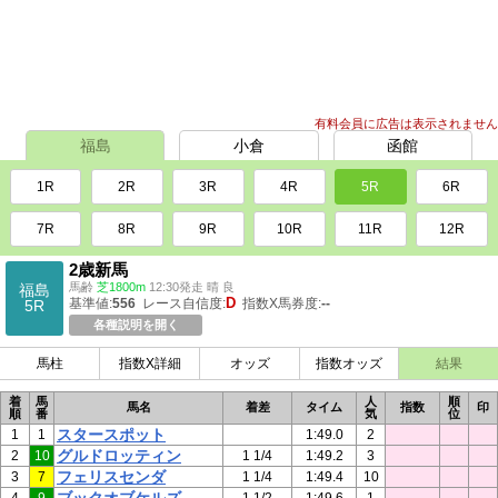
有料会員に広告は表示されません
福島
小倉
函館
1R
2R
3R
4R
5R
6R
7R
8R
9R
10R
11R
12R
2歳新馬
馬齢
芝1800m
12:30発走 晴 良
福島
D
基準値:
556
レース自信度:
指数X馬券度:
--
5R
各種説明を開く
馬柱
指数X詳細
オッズ
指数オッズ
結果
着
馬
人
順
馬名
着差
タイム
指数
印
順
番
気
位
スタースポット
1
1
1:49.0
2
グルドロッティン
2
10
1 1/4
1:49.2
3
フェリスセンダ
3
7
1 1/4
1:49.4
10