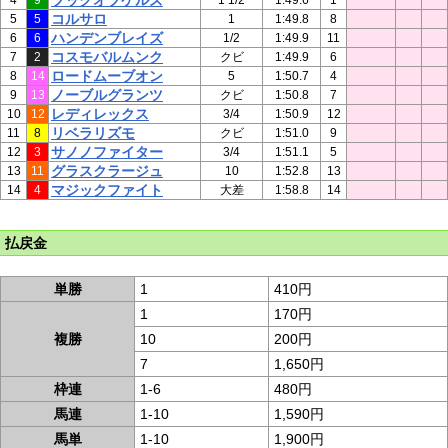
ブックオブケルズ
4
9
1 1/2
1:49.6
1
コルサロ
5
5
1
1:49.8
8
ハンデンブレイズ
6
6
1/2
1:49.9
11
コスモバルムンク
7
2
クビ
1:49.9
6
ロードムーブオン
8
14
5
1:50.7
4
ノーブルグランツ
9
13
クビ
1:50.8
7
レディレックス
10
12
3/4
1:50.9
12
リベラリズモ
11
8
クビ
1:51.0
9
サノノファイター
12
3
3/4
1:51.1
5
グラスクラージュ
13
11
10
1:52.8
13
マジックファイト
14
4
大差
1:58.8
14
払戻金
単勝
1
410円
1
170円
複勝
10
200円
7
1,650円
枠連
1-6
480円
馬連
1-10
1,590円
馬単
1-10
1,900円