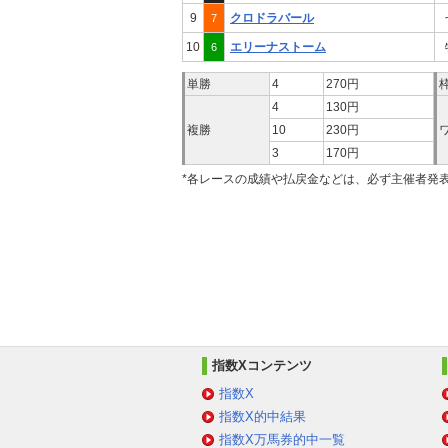
9
クロドラバール
7
10
エリーナストーム
6
単勝
4
270円
4
130円
複勝
10
230円
3
170円
*各レースの成績や払戻金などは、必ず主催者発
指数Xコンテンツ
指数X
指数X的中結果
指数X万馬券的中一覧