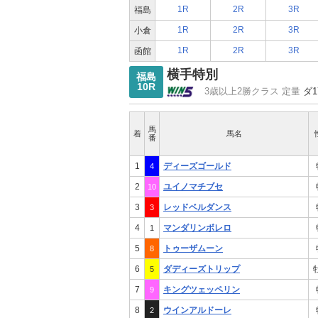
1R
2R
3R
福島
1R
2R
3R
小倉
1R
2R
3R
函館
横手特別
福島
10R
3歳以上2勝クラス 定量
ダ1
馬
着
馬名
番
1
ディーズゴールド
4
2
ユイノマチブセ
10
3
レッドベルダンス
3
4
マンダリンボレロ
1
5
トゥーザムーン
8
6
ダディーズトリップ
5
7
キングツェッペリン
9
8
ウインアルドーレ
2