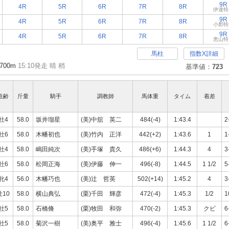
9R
4R
5R
6R
7R
8R
伊達特
9R
4R
5R
6R
7R
8R
小郡特
9R
4R
5R
6R
7R
8R
恵山特
馬柱
指数X詳細
700m
15:10発走 晴 稍
基準値：
723
性齢
斤量
騎手
調教師
馬体重
タイム
着差
牡4
58.0
坂井瑠星
(美)中舘 英二
484(-4)
1:43.4
2
牡6
58.0
木幡初也
(美)竹内 正洋
442(+2)
1:43.6
1
1
牡4
58.0
嶋田純次
(美)手塚 貴久
486(+6)
1:44.3
4
3
牡6
58.0
松岡正海
(美)伊藤 伸一
496(-8)
1:44.5
1 1/2
5
牝4
56.0
木幡巧也
(美)辻 哲英
502(+14)
1:45.2
4
3
牡10
58.0
横山典弘
(栗)千田 輝彦
472(-4)
1:45.3
1/2
1
牡5
58.0
石橋脩
(栗)牧田 和弥
470(-2)
1:45.3
クビ
6
牡5
58.0
菊沢一樹
(美)奥平 雅士
496(-4)
1:45.6
1 1/2
6