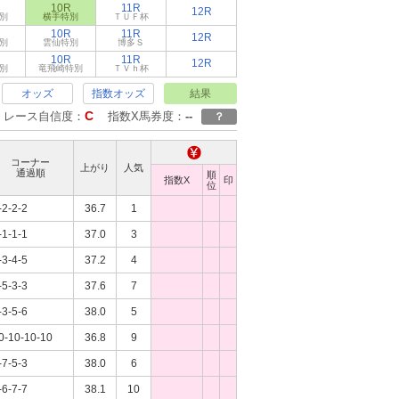
10R
11R
12R
別
横手特別
ＴＵＦ杯
10R
11R
12R
別
雲仙特別
博多Ｓ
10R
11R
12R
別
竜飛崎特別
ＴＶｈ杯
オッズ
指数オッズ
結果
C
レース自信度：
指数X馬券度：
--
？
コーナー
上がり
人気
通過順
順
指数X
印
位
-2-2-2
36.7
1
-1-1-1
37.0
3
-3-4-5
37.2
4
-5-3-3
37.6
7
-3-5-6
38.0
5
0-10-10-10
36.8
9
-7-5-3
38.0
6
-6-7-7
38.1
10