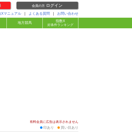
録
ログイン
会員の方
数Xマニュアル
|
よくある質問
|
お問い合わせ
指数X
地方競馬
好条件ランキング
有料会員に広告は表示されません
印あり
買い目あり