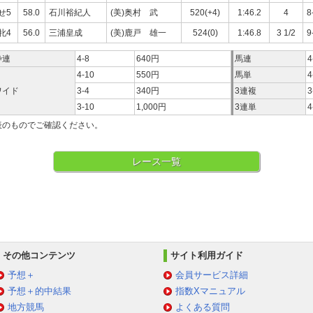
せ5
58.0
石川裕紀人
(美)奥村 武
520(+4)
1:46.2
4
8
牝4
56.0
三浦皇成
(美)鹿戸 雄一
524(0)
1:46.8
3 1/2
9
枠連
4-8
640円
馬連
4
4-10
550円
馬単
4
ワイド
3-4
340円
3連複
3
3-10
1,000円
3連単
4
表のものでご確認ください。
レース一覧
その他コンテンツ
サイト利用ガイド
予想＋
会員サービス詳細
予想＋的中結果
指数Xマニュアル
地方競馬
よくある質問