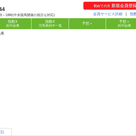
新規会員登
初めての方
44
会員サービス詳細
|
指
時～18時(中央競馬開催の祝日も対応)
指数X
指数X
予想＋
予想＋
的中結果
万馬券的中一覧
的中結果
結果
日)