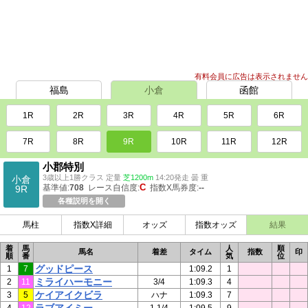
有料会員に広告は表示されません
福島
小倉
函館
1R
2R
3R
4R
5R
6R
7R
8R
9R
10R
11R
12R
小郡特別
3歳以上1勝クラス 定量
芝1200m
14:20発走 曇 重
小倉
C
基準値:
708
レース自信度:
指数X馬券度:
--
9R
各種説明を開く
馬柱
指数X詳細
オッズ
指数オッズ
結果
着
馬
人
順
馬名
着差
タイム
指数
印
順
番
気
位
グッドピース
1
7
1:09.2
1
ミライハーモニー
2
11
3/4
1:09.3
4
ケイアイクビラ
3
5
ハナ
1:09.3
7