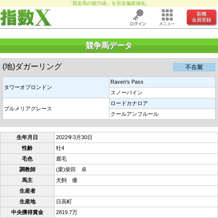
「競走馬の能力値」を完全偏差値化。
新機
会員登録
競争馬データ
(地)ダガーリング
不在厩
Raven's Pass
タワーオブロンドン
スノーパイン
ロードカナロア
プルメリアグレース
クールアンフルール
生年月日
2022年3月30日
性齢
牡4
毛色
鹿毛
調教師
(栗)柴田 卓
馬主
犬飼 優
生産者
生産地
日高町
中央獲得賞金
2819.7万