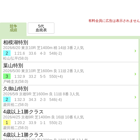
有料会員に広告は表示されません
競争
5代
成績
血統表
相模湖特別
2026/6/20 東京10R 芝1400m 稍 14頭 3番 2人気
2
1:21.6 33.6 4-3 548(-2)
松山弘平(58.0)
葉山特別
2026/5/30 東京10R 芝1600m 良 11頭 2番 3人気
3
1:32.9 33.2 5-5 550(+4)
戸崎圭太(58.0)
久御山特別
2026/5/9 京都9R 芝1600m 良 11頭 8番 3人気
2
1:32.3 34.3 2-3 546(-4)
菱田裕二(58.0)
4歳以上1勝クラス
2026/4/25 京都9R 芝1400m 良 16頭 10番 6人気
1
1:20.2 33.9 1-1 550(-2)
菱田裕二(58.0)
4歳以上1勝クラス