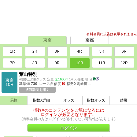
有料会員に広告は表示されません
東京
京都
1R
2R
3R
4R
5R
6R
7R
8R
9R
10R
11R
12R
葉山特別
4歳以上2勝クラス 定量
芝1600m
14:50発走 晴 良
東京
B
基準値:
730
レース自信度:
指数X馬券度:
--
10R
各種説明を開く
馬柱
指数X詳細
オッズ
指数オッズ
結果
指数Xのコンテンツをご覧になるには
ログインが必要となります。
(有料会員の方はログインがされてない可能性があります)
ログイン