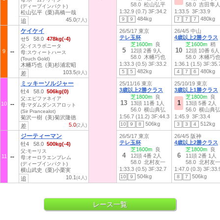
58.0 松山弘平
58.0 吉田隼
(ディープインパクト)
1:32.9 (0.7)
3F:34.2
1:33.5
3F:33.9
松山弘平 (栗)高橋一哉
484kg
480kg
9
9
7
7
7
45.0
(7人)
追
ケイケイ
26/5/17 東京
26/4/5 中山
テレ玉杯
4歳以上2勝クラス
せ5 58.0
478kg(-4)
芝1600m
良
芝1600m
稍
父:イスラボニータ
5
10
12頭 2番 9人
12頭 10番 6人
9
母:スウィートハース
58.0 木幡巧也
58.0 木幡巧
(Touch Gold)
1:33.3 (0.5)
3F:33.2
1:36.1 (1.5)
3F:35.
木幡巧也 (美)杉浦宏昭
482kg
480kg
5
5
4
7
6
103.5
(9人)
差
ミッキーソルジャー
25/11/16 東京
25/10/19 東京
3歳以上2勝クラス
3歳以上1勝クラス
牡4 58.0
506kg(0)
芝1800m
良
芝1800m
良
父:エピファネイア
13
1
13頭 11番 1人
13頭 5番 2人
10
母:マダムダンスアロット
56.0 横山典弘
56.0 横山典
(Sir Prancealot)
1:56.7 (11.2)
3F:44.3
1:45.9
3F:33.4
菊沢一樹 (美)菊沢隆徳
506kg
512kg
10
9
8
3
3
4
5.0
(2人)
差
ジーティーマン
26/5/17 東京
26/4/5 阪神
テレ玉杯
4歳以上2勝クラス
牡4 58.0
500kg(-4)
芝1600m
良
芝1800m
良
父:モーリス
4
6
12頭 4番 2人
11頭 2番 1人
11
母:オーロラエンブレム
58.0 北村友一
58.0 北村友
(ディープインパクト)
1:33.3 (0.5)
3F:32.7
1:47.0 (0.3)
3F:33.
横山武史 (栗)小栗実
504kg
506kg
10
9
8
7
10.1
(4人)
追
レース一覧