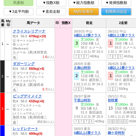
馬番順
▼指数X順
▼能力指数順
▼発揮指数順
▼3走平均順
▼直前走順
My印非表示
初期表示設定
馬
My
馬データ
印
指数X
前走
2走前
番
印
クライスレリアーナ
26/3/15 中山
26/1/11 中山
4歳以上2勝クラス
4歳以上1勝クラス
牝4 56.0
470kg(+10)
芝1600m
良
芝1600m
良
父:サートゥルナーリア
3
1
10頭 8番 1人
16頭 7番 1人
1
母:シユーマ
56.0 ルメール
55.0 ルメー
(Medicean)
1:32.1 (0.1)
3F:33.4
1:32.1
3F:34.5
ルメール (美)木村哲也
460kg
462kg
7
7
7
7
7
5
1.6
(1人)
先
ダガーリング
26/5/9 京都
26/4/25 京都
久御山特別
4歳以上1勝クラス
牡4 58.0
550kg(+4)
芝1600m
良
芝1400m
良
父:タワーオブロンドン
2
1
11頭 8番 3人
16頭 10番 6人
2
母:プルメリアグレース
58.0 菱田裕二
58.0 菱田裕
(ロードカナロア)
1:32.3 (0.1)
3F:34.3
1:20.2
3F:33.9
戸崎圭太 (栗)柴田卓
546kg
550kg
2
3
1
1
5.7
(3人)
先
ビッグデイメイク
26/3/7 阪神
26/1/11 中山
千里山特別
初咲賞
牝4 56.0
432kg(+6)
芝2000m
良
芝1800m
良
父:リアルスティール
9
13
9頭 5番 9人
13頭 9番 13人
3
母:エインセル
51.0 森田誠也
55.0 石神深
(メイショウサムソン)
2:03.3 (2.3)
3F:35.9
1:49.1 (1.2)
3F:35.
柴田大知 (美)和田雄二
426kg
432
7
7
7
6
12
12
11
11
353.9
(11人)
差
レッドレナート
26/5/3 東京
26/3/22 中山
4歳以上2勝クラス
鎌ケ谷特別
牡5 58.0
490kg(0)