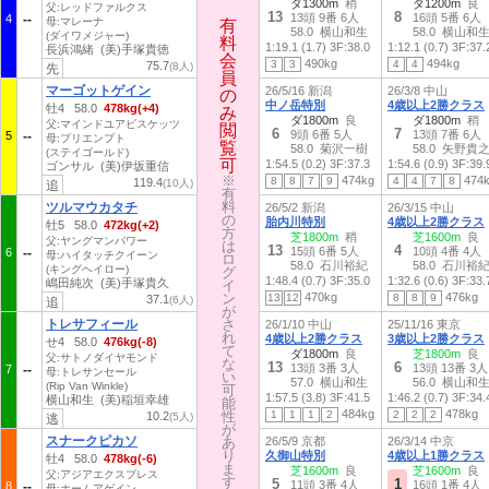
ダ1300m
稍
ダ1200m
良
父:レッドファルクス
13
8
13頭 9番 6人
16頭 5番 6人
4
母:マレーナ
有
有
58.0 横山和生
58.0 横山和
(ダイワメジャー)
料
料
1:19.1 (1.7)
3F:38.0
1:12.1 (0.7)
3F:37.
長浜鴻緒 (美)手塚貴徳
会
会
490kg
494kg
3
3
4
4
75.7
(8人)
先
員
員
マーゴットゲイン
26/5/16 新潟
26/3/8 中山
の
の
中ノ岳特別
4歳以上2勝クラス
牡4 58.0
478kg(+4)
み
み
ダ1800m
良
ダ1800m
稍
父:マインドユアビスケッツ
閲
閲
6
7
9頭 6番 5人
13頭 7番 6人
5
母:プリエンプト
覧
覧
58.0 菊沢一樹
58.0 矢野貴
(ステイゴールド)
可
可
1:54.5 (0.2)
3F:37.3
1:54.6 (0.9)
3F:39.
ゴンサル (美)伊坂重信
※
※
474kg
474
8
8
7
9
4
4
7
8
119.4
(10人)
追
有
有
料
料
ツルマウカタチ
26/5/2 新潟
26/3/15 中山
の
の
胎内川特別
4歳以上2勝クラス
牡5 58.0
472kg(+2)
方
方
芝1800m
稍
芝1600m
良
父:ヤングマンパワー
は
は
13
4
15頭 6番 5人
10頭 4番 4人
6
母:ハイタッチクイーン
ロ
ロ
58.0 石川裕紀
58.0 石川裕
(キングヘイロー)
グ
グ
1:48.4 (0.7)
3F:35.0
1:32.6 (0.6)
3F:33.
嶋田純次 (美)手塚貴久
イ
イ
ン
ン
470kg
476kg
13
12
8
8
9
37.1
(6人)
追
が
が
トレサフィール
さ
さ
26/1/10 中山
25/11/16 東京
れ
れ
4歳以上2勝クラス
3歳以上2勝クラス
せ4 58.0
476kg(-8)
て
て
ダ1800m
良
芝1800m
良
父:サトノダイヤモンド
な
な
13
6
13頭 3番 3人
13頭 13番 3人
7
母:トレサンセール
い
い
57.0 横山和生
56.0 横山和
(Rip Van Winkle)
可
可
1:57.5 (3.8)
3F:41.5
1:46.2 (0.7)
3F:34.
横山和生 (美)稲垣幸雄
能
能
484kg
478kg
性
性
1
1
1
2
2
2
2
10.2
(5人)
逃
が
が
スナークピカソ
あ
あ
26/5/9 京都
26/3/14 中京
り
り
久御山特別
4歳以上1勝クラス
牡4 58.0
478kg(-6)
ま
ま
芝1600m
良
芝1600m
良
父:アジアエクスプレス
す
す
5
1
11頭 3番 4人
16頭 1番 4人
8
母:ホームアゲイン