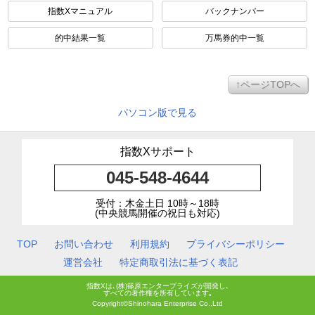
指数Xマニュアル
バックナンバー
的中結果一覧
万馬券的中一覧
↑ページTOPへ
パソコン版で見る
指数Xサポート
045-548-4644
受付：木金土日 10時～18時
(中央競馬開催の祝日も対応)
TOP
お問い合わせ
利用規約
プライバシーポリシー
運営会社
特定商取引法に基づく表記
指数Xは､(株)篠原エンタープライズが開発し､
すべての著作権を所有しています｡
Copyright©Shinohara Enterprise Co.,Ltd