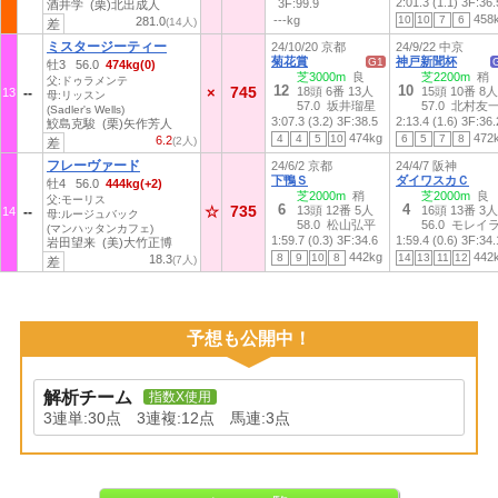
2:01.3 (1.1)
3F:36.
3F:99.9
酒井学 (栗)北出成人
458
---kg
10
10
7
6
281.0
(14人)
差
ミスタージーティー
24/10/20 京都
24/9/22 中京
菊花賞
神戸新聞杯
G1
牡3 56.0
474kg(0)
芝3000m
良
芝2200m
稍
父:ドゥラメンテ
12
10
745
×
18頭 6番 13人
15頭 10番 8人
13
母:リッスン
57.0 坂井瑠星
57.0 北村友
(Sadler's Wells)
3:07.3 (3.2)
3F:38.5
2:13.4 (1.6)
3F:36.
鮫島克駿 (栗)矢作芳人
474kg
472
4
4
5
10
6
5
7
8
6.2
(2人)
差
フレーヴァード
24/6/2 京都
24/4/7 阪神
下鴨Ｓ
ダイワスカＣ
牡4 56.0
444kg(+2)
芝2000m
稍
芝2000m
良
父:モーリス
6
4
735
☆
13頭 12番 5人
16頭 13番 3人
14
母:ルージュバック
58.0 松山弘平
56.0 モレイ
(マンハッタンカフェ)
1:59.7 (0.3)
3F:34.6
1:59.4 (0.6)
3F:34.
岩田望来 (美)大竹正博
442kg
442
8
9
10
8
14
13
11
12
18.3
(7人)
差
予想も公開中！
解析チーム
指数X使用
3連単:30点 3連複:12点 馬連:3点