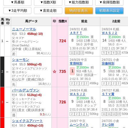
▼馬番順
▼指数X順
▼能力指数順
▼発揮指数順
▼3走平均順
▼直前走順
My印非表示
初期表示設定
馬
My
馬データ
印
指数X
前走
2走前
番
印
ニューノーマル
24/8/31 札幌
24/8/24 札幌
ＡＲＦＴ
ＷＡＳＪ２
牝5 53.0
458kg(-10)
芝1500m
重
芝2000m
良
父:キズナ
8
14
724
14頭 13番 13人
14頭 4番 4人
1
母:ティールグリーン
56.0 浜中俊
56.0 ホー
(Scat Daddy)
1:30.6 (0.6)
3F:35.7
2:02.1 (2)
3F:38.7
浜中俊 (美)上原佑紀
468kg
470
11
11
13
5
6
6
12
98.4
(12人)
差
ショーモン
24/9/29 中京
24/7/21 小倉
常滑特別
宗像特別
せ4 55.0
506kg(+8)
芝2000m
稍
芝2000m
良
父:マインドユアビスケッツ
1
5
735
☆
9頭 4番 5人
18頭 3番 10人
2
母:エポキシ
58.0 池添謙一
58.0 Ｍ．デ
(ディープインパクト)
2:02.5
3F:35.0
2:01.0 (0.4)
3F:37.
松山弘平 (栗)橋口慎介
498kg
482
2
2
2
2
2
2
2
2
16.8
(5人)
先
バールデュヴァン
24/8/24 札幌
24/7/27 札幌
ＷＡＳＪ２
ＳＴＶ賞
牡4 55.0
512kg(+6)
芝2000m
良
芝2000m
良
父:ミッキーアイル
9
8
726
14頭 14番 6人
14頭 10番 9人
3
母:ジェラテリアバール
58.0 オシェア
55.0 古川吉
(マンハッタンカフェ)
2:01.0 (0.9)
3F:38.4
2:01.1 (0.5)
3F:34.
田口貫太 (栗)浜田多実
506kg
506
2
2
1
1
11
11
11
10
9.3
(4人)
逃
シェイクユアハート
24/9/7 中京
24/7/20 小倉
ムーンライト
テレＱ杯
牡4 58.0
450kg(+10)