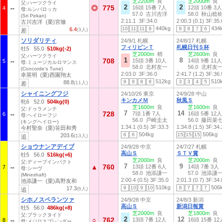
芝2200m
良
芝2000m
良
父:ハーツクライ
2
2
775
◎
16頭 15番 7人
12頭 10番 3人
4
母:ルンバロッカ
57.0 古川吉洋
58.0 秋山稔
(Sri Pekan)
2:11.1
3F:34.0
2:00.3 (0.1)
3F:35.
古川吉洋 (栗)宮徹
440kg
434
10
11
11
9
8
8
7
6
6.4
(3人)
差
ソリダリティ
24/9/1 札幌
24/8/17 札幌
フィリピンＴ
札幌日刊Ｓ杯
牡5 55.0
510kg(-2)
芝2000m
稍
芝2600m
良
父:ハーツクライ
1
8
708
15頭 3番 10人
14頭 9番 11人
5
母:ミュージカルロマンス
58.0 北村友一
56.0 北村友
(Concorde's Tune)
2:03.0
3F:36.0
2:41.7 (1.2)
3F:36.
幸英明 (栗)西園翔太
512kg
510
9
9
8
8
3
3
4
5
88.8
(11人)
差
シャイニングフジ
24/10/26 東京
24/9/28 中山
キンカメＭ
秋風Ｓ
牝6 52.0
504kg(0)
芝1600m
良
芝1600m
良
父:ドゥラメンテ
7
14
728
7頭 1番 7人
16頭 5番 12人
6
母:ヘイローフジ
56.0 戸崎圭太
56.0 藤田菜
(キングヘイロー)
1:34.1 (0.5)
3F:33.3
1:34.8 (1.5)
3F:34.
今村聖奈 (栗)笹田和秀
504kg
506kg
6
6
15
15
15
203.6
(13人)
追
ショウナンアデイブ
24/9/28 中京
24/7/27 札幌
高山Ｓ
ＳＴＶ賞
牡5 56.0
516kg(+6)
芝2000m
良
芝2000m
良
父:ディープインパクト
7
9
760
▲
13頭 12番 6人
14頭 7番 3人
7
母:シーヴ
58.0 池添謙一
57.0 池添謙
(Mineshaft)
2:00.4 (0.5)
3F:35.0
2:01.3 (0.7)
3F:34.
池添謙一 (栗)高野友和
510kg
506
9
10
9
10
8
7
7
7
17.3
(6人)
追
シホノスペランツァ
24/9/28 中京
24/8/3 新潟
高山Ｓ
新潟日報賞
牡5 56.0
486kg(+8)
芝2000m
良
芝1800m
良
父:ブラックタイド
2
12
762
○
13頭 7番 12人
16頭 15番 12
8
母:メジロスプレンダー