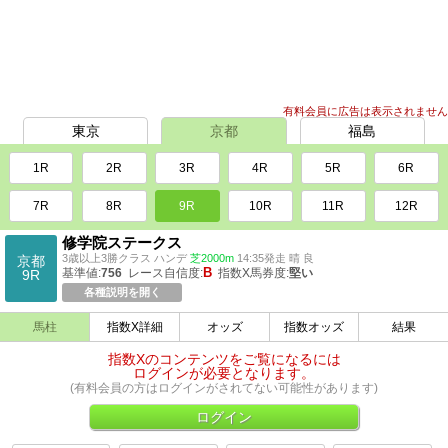
有料会員に広告は表示されません
東京
京都
福島
1R
2R
3R
4R
5R
6R
7R
8R
9R
10R
11R
12R
修学院ステークス
3歳以上3勝クラス ハンデ
芝2000m
14:35発走 晴 良
京都
B
基準値:
756
レース自信度:
指数X馬券度:
堅い
9R
各種説明を開く
馬柱
指数X詳細
オッズ
指数オッズ
結果
指数Xのコンテンツをご覧になるには
ログインが必要となります。
(有料会員の方はログインがされてない可能性があります)
ログイン