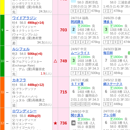
58.0 西村淳也
58.0 三浦皇
(シンボリクリスエス)
2:00.0 (0.1)
3F:35.3
1:45.5 (1.4)
3F:35.
坂井瑠星 (栗)寺島良
478kg
478kg
9
4
4
3
2
2
24.3
(8人)
先
ワイドアラジン
24/7/14 福島
24/6/29 小倉
阿武隈Ｓ
博多Ｓ
牡4 56.0
490kg(+14)
芝2000m
良
芝1800m
良
父:ダイワメジャー
2
3
703
14頭 2番 8人
13頭 8番 11人
9
母:トクラットリバー
55.0 小沢大仁
55.0 小沢大
(ウォーエンブレム)
2:00.7 (0.1)
3F:35.5
1:47.0 (0.5)
3F:36.
団野大成 (栗)奥村豊
476kg
474
3
3
4
2
7
7
9
9
34.3
(10人)
差
ルシフェル
24/9/7 中京
24/3/23 阪神
ムーンライト
毎日杯
牝3 54.0
506kg(+6)
芝2200m
良
芝1800m
重
父:ハーツクライ
3
7
749
△
16頭 16番 1人
10頭 2番 6人
10
母:アルアリングスター
52.0 団野大成
55.0 ムルザ
(Exchange Rate)
2:11.2 (0.1)
3F:34.3
1:47.7 (1.7)
3F:35.
Ｃ．デム (栗)斉藤崇史
500kg
484kg
7
7
6
6
4
4
1.9
(1人)
先
カネフラ
24/7/27 札幌
24/5/12 京都
ＳＴＶ賞
錦ステークス
牡4 55.0
448kg(+12)
芝2000m
良
芝1600m
良
父:グランデッツァ
6
6
715
14頭 4番 8人
14頭 8番 13人
11
母:ラカ
55.0 藤岡佑介
55.0 小沢大
(キングカメハメハ)
2:01.1 (0.5)
3F:34.3
1:32.0 (0.2)
3F:33.
シュタル (栗)高橋康之
436kg
448kg
14
14
13
10
9
9
28.2
(9人)
追
ロワンディシー
24/7/20 小倉
24/8/10 中京
テレＱ杯
関ケ原Ｓ
牡6 55.0
458kg(0)
芝2000m
良
芝2000m
良
父:リオンディーズ
6
736
★
12頭 3番 9人
12
9頭 3番 -2人
母:ビエンナーレ
58.0 幸英明
55.0 幸英明
(ステイゴールド)