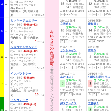
ダ1600m
良
ダ1800m
良
父:ネオユニヴァース
15
12
15頭 11番 10人
14頭 7番 4人
4
母:ホウショウワールド
54.0 西村淳也
58.0 武豊
(Sky Classic)
1:38.5 (2.2)
3F:36.5
1:54.2 (1.5)
3F:37.
吉田隼人 (栗)高柳大輔
484kg
486
15
15
10
10
9
9
77.8
(13人)
差
ミッキージュエリー
26/4/19 阪神
26/3/8 阪神
立雲峡Ｓ
岸和田Ｓ
牝4 56.0
506kg(+12)
芝1600m
良
芝1600m
良
父:エピファネイア
10
14
10頭 6番 5人
14頭 14番 1人
5
母:ミッキーチャーム
有
有
56.0 角田大和
56.0 西村淳
(ディープインパクト)
料
料
1:33.1 (1.5)
3F:35.2
1:34.2 (1.4)
3F:35.
丹内祐次 (栗)中内田充
会
会
494kg
494kg
2
2
4
4
8.4
(5人)
先
員
員
ショウナンサムデイ
26/4/19 中山
26/3/8 中山
の
の
サンシャイン
湾岸Ｓ
牝4 56.0
446kg(+12)
み
み
芝2200m
良
芝2500m
良
父:サートゥルナーリア
閲
閲
13
4
18頭 3番 3人
16頭 5番 6人
6
母:ショウナンパンドラ
覧
覧
54.0 松山弘平
55.0 池添謙
(ディープインパクト)
可
可
2:11.4 (0.7)
3F:34.4
2:32.9 (0.8)
3F:36.
池添謙一 (美)奥村武
※
※
434kg
444
8
8
10
10
8
8
8
6
18.4
(7人)
差
有
有
料
料
インパクトシー
26/4/12 中山
26/3/15 中山
の
の
あけぼのＳ
4歳以上2勝クラス
牡4 58.0
538kg(0)
方
方
芝1600m
良
芝1600m
良
父:フィエールマン
は
は
3
1
12頭 6番 1人
10頭 1番 2人
7
母:イリリア
ロ
ロ
58.0 横山琉人
58.0 横山琉
(ダノンシャンティ)
グ
グ
1:33.4 (0.2)
3F:33.5
1:32.0
3F:34.1
横山琉人 (美)大竹正博
イ
イ
ン
ン
538kg
534kg
11
11
10
5
2
2
3.5
(1人)
先
が
が
インヴォーグ
さ
さ
26/5/17 京都
26/4/19 阪神
れ
れ
錦ステークス
立雲峡Ｓ
牝4 56.0
498kg(+2)
て
て
芝1600m
良
芝1600m
良
父:ロードカナロア
な
な
8
3
13頭 10番 1人
10頭 4番 2人
8
母:トレンドハンター