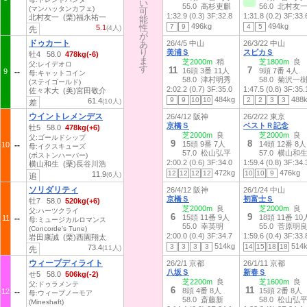
い
い
55.0 高杉吏麒
56.0 北村友
(マンハッタンカフェ)
可
可
1:32.9 (0.3)
3F:32.8
1:31.8 (0.2)
3F:33.
北村友一 (栗)福永祐一
能
能
496kg
494kg
性
性
7
9
4
5
5.1
(4人)
先
が
が
ドゥカート
あ
あ
26/4/5 中山
26/3/22 中山
り
り
美浦Ｓ
スピカＳ
牡4 58.0
478kg(-6)
ま
ま
芝2000m
稍
芝1800m
良
父:レイデオロ
す
す
11
7
16頭 3番 11人
9頭 7番 4人
9
母:キャットコイン
58.0 津村明秀
58.0 菊沢一
(ステイゴールド)
2:02.2 (0.7)
3F:35.0
1:47.5 (0.8)
3F:35.
佐々木大 (美)宮田敬介
484kg
488
9
9
10
10
2
2
3
3
61.4
(10人)
差
ウイントレメンデス
26/4/12 阪神
26/2/22 東京
京橋Ｓ
ベストＲ記念
牡5 58.0
478kg(+6)
芝2000m
良
芝2000m
良
父:ゴールドシップ
9
8
15頭 9番 7人
14頭 12番 8人
10
母:イクスキューズ
57.0 松山弘平
57.0 横山和
(ボストンハーバー)
2:00.2 (0.6)
3F:34.0
1:59.4 (0.8)
3F:34.
横山和生 (栗)長谷川浩
472kg
476kg
12
12
12
12
10
10
9
11.9
(6人)
追
ソリダリティ
26/4/12 阪神
26/1/24 中山
京橋Ｓ
初富士Ｓ
牡7 58.0
520kg(+6)
芝2000m
良
芝2000m
良
父:ハーツクライ
6
9
15頭 11番 9人
18頭 11番 10
11
母:ミュージカルロマンス
55.0 幸英明
55.0 菅原明
(Concorde's Tune)
2:00.0 (0.4)
3F:34.7
1:59.6 (0.4)
3F:33.
岩田康誠 (栗)西園翔太
514kg
514
3
3
3
3
14
15
18
18
73.4
(11人)
先
ウィープディライト
26/2/1 京都
26/1/11 京都
八坂Ｓ
新春Ｓ
せ5 58.0
506kg(-2)
芝2200m
良
芝1600m
良
父:ドゥラメンテ
6
11
8頭 4番 8人
15頭 2番 8人
12
母:ウィープノーモア
58.0 斎藤新
58.0 松山弘
(Mineshaft)