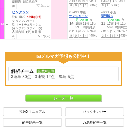
2:14.4 (0.9)
3F:34.1
1:33.8 (1)
3F:34.4
斎藤新 (栗)池添学
508kg
506kg
8
8
3
3
8
7
77.2
(12人)
先
ピンクジン
26/4/19 中山
26/3/1 小倉
サンシャイン
関門橋Ｓ
牝6 56.0
446kg(+6)
芝2200m
良
芝2000m
良
父:ダノンバラード
14
13
18頭 11番 15人
17頭 1番 11人
13
母:オーミチェリッシュ
53.0 嶋田純次
56.0 嶋田純
(キャプテンスティーヴ)
2:11.4 (0.7)
3F:34.8
2:01.5 (1.2)
3F:37.
古川吉洋 (美)室井潔
440kg
438
5
5
4
4
3
4
7
7
59.7
(9人)
先
📧メルマガ予想も公開中！
解析チーム
指数X使用
3連単:30点 3連複:12点 馬連:5点
レース一覧
指数Xマニュアル
バックナンバー
的中結果一覧
万馬券的中一覧