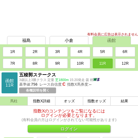
有料会員に広告は表示されません
福島
小倉
函館
1R
2R
3R
4R
5R
6R
7R
8R
9R
10R
11R
12R
五稜郭ステークス
3歳以上3勝クラス 定量
芝1800m
15:20発走 曇 稍
函館
C
基準値:
756
レース自信度:
指数X馬券度:
--
11R
各種説明を開く
馬柱
指数X詳細
オッズ
指数オッズ
結果
指数Xのコンテンツをご覧になるには
ログインが必要となります。
(有料会員の方はログインがされてない可能性があります)
ログイン