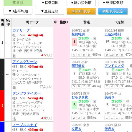
馬番順
▼指数X順
▼能力指数順
▼発揮指数順
▼3走平均順
▼直前走順
My印非表示
初期表示設定
馬
My
馬データ
印
指数X
前走
2走前
番
印
カテリーナ
26/6/13 函館
25/11/24 福島
松前特別
五色沼特別
牝5 56.0
470kg(+4)
芝1800m
良
芝1800m
良
父:ホークビル
1
15
16頭 4番 5人
16頭 16番 4人
1
母:フェリーチェレガロ
56.0 浜中俊
56.0 武豊
(マンハッタンカフェ)
1:45.9
3F:33.8
1:48.2 (0.7)
3F:35.
浜中俊 (栗)田中克典
466kg
470
4
4
6
5
9
10
9
6
4.5
(2人)
差
アイスグリーン
26/3/1 小倉
25/11/15 京都
関門橋Ｓ
アンドロメダ
牡6 58.0
494kg(+6)
芝2000m
良
芝2000m
良
父:モーリス
7
8
17頭 5番 4人
16頭 14番 3人
2
母:グリューネワルト
58.0 亀田温心
57.0 Ｃ．デ
(スペシャルウィーク)
2:01.2 (0.9)
3F:36.8
1:59.6 (0.7)
3F:35.
小沢大仁 (栗)池添学
488kg
484
5
6
7
11
2
4
3
3
47.1
(8人)
先
ダンツファイター
26/5/31 東京
26/4/5 中山
むらさき賞
美浦Ｓ
牡4 58.0
572kg(+6)
芝1800m
良
芝2000m
稍
父:ニューイヤーズデイ
3
5
18頭 9番 4人
16頭 11番 9人
3
母:ダブルファンタジー
56.0 佐々木大
58.0 佐々木
(ジャイアントレッカー)
1:45.0 (0.1)
3F:33.4
2:01.9 (0.4)
3F:35.
武豊 (美)蛯名正義
566kg
556
2
3
3
1
1
1
1
4.8
(3人)
逃
ノーブルスカイ
26/5/10 東京
26/3/1 阪神
立夏Ｓ
伊丹Ｓ
牡5 58.0
492kg(+8)