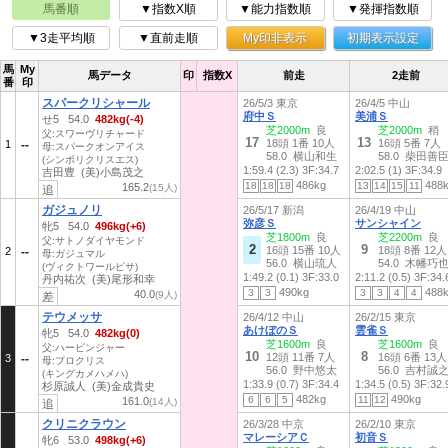
馬番順
▼指数X順
▼能力指数順
▼発揮指数順
▼3走平均順
▼直前走順
My印非表示
初期表示設定
馬
My
馬データ
印
指数X
前走
2走前
番
印
スパークリシャール
26/5/3 東京
26/4/5 中山
府中Ｓ
美浦Ｓ
せ5 54.0
482kg(-4)
芝2000m
良
芝2000m
稍
父:スワーヴリチャード
17
13
18頭 1番 10人
16頭 5番 7人
1
母:スパークオンアイス
58.0 横山和生
58.0 柴田善
(シンボリクリスエス)
1:59.4 (2.3)
3F:34.7
2:02.5 (1)
3F:34.9
吉田豊 (美)小島茂之
486kg
488
18
18
18
13
14
15
11
165.2
(15人)
追
ガジュノリ
26/5/17 新潟
26/4/19 中山
弥彦Ｓ
サンシャイン
牝5 54.0
496kg(+6)
芝1800m
良
芝2200m
良
父:サトノダイヤモンド
2
9
16頭 15番 10人
18頭 8番 12人
2
母:ガジュマル
56.0 横山琉人
54.0 木幡巧
(ヴィクトワールピサ)
1:49.2 (0.1)
3F:33.0
2:11.2 (0.5)
3F:34.
丹内祐次 (美)尾形和幸
490kg
488
3
3
3
3
4
4
40.0
(9人)
差
テウメッサ
26/4/12 中山
26/2/15 東京
あけぼのＳ
雲雀Ｓ
牝5 54.0
482kg(0)
芝1600m
良
芝1600m
良
父:ハービンジャー
10
8
12頭 11番 7人
16頭 6番 13人
3
母:プロクリス
56.0 野中悠太
56.0 吉村誠
(キングカメハメハ)
1:33.9 (0.7)
3F:34.4
1:34.5 (0.5)
3F:32.
杉原誠人 (美)金成貴史
482kg
490kg
6
6
5
11
12
161.0
(14人)
追
クリニクラウン
26/3/28 中京
26/2/10 東京
マレーシアＣ
初音Ｓ
牝6 53.0
498kg(+6)