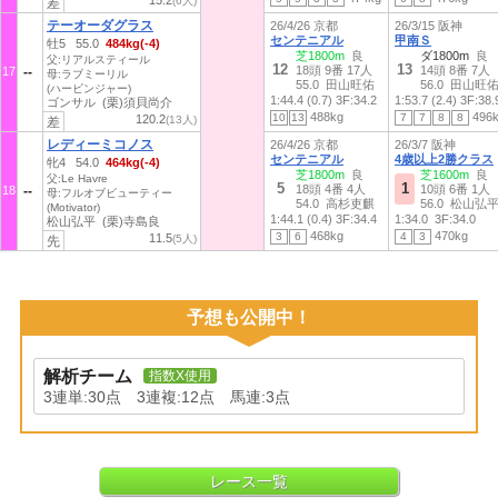
15.2
(6人)
差
テーオーダグラス
26/4/26 京都
26/3/15 阪神
センテニアル
甲南Ｓ
牡5 55.0
484kg(-4)
芝1800m
良
ダ1800m
良
父:リアルスティール
12
13
18頭 9番 17人
14頭 8番 7人
17
母:ラブミーリル
55.0 田山旺佑
56.0 田山旺
(ハービンジャー)
1:44.4 (0.7)
3F:34.2
1:53.7 (2.4)
3F:38.
ゴンサル (栗)須貝尚介
488kg
496
10
13
7
7
8
8
120.2
(13人)
差
レディーミコノス
26/4/26 京都
26/3/7 阪神
センテニアル
4歳以上2勝クラス
牝4 54.0
464kg(-4)
芝1800m
良
芝1600m
良
父:Le Havre
5
1
18頭 4番 4人
10頭 6番 1人
18
母:フルオブビューティー
54.0 高杉吏麒
56.0 松山弘
(Motivator)
1:44.1 (0.4)
3F:34.4
1:34.0
3F:34.0
松山弘平 (栗)寺島良
468kg
470kg
3
6
4
3
11.5
(5人)
先
予想も公開中！
解析チーム
指数X使用
3連単:30点 3連複:12点 馬連:3点
レース一覧