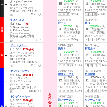
芝1600m
良
芝1800m
良
父:トビーズコーナー
15
8
16頭 4番 8人
11頭 4番 6人
4
母:ルナフォース
56.0 岩田康誠
56.0 大野拓
(ディープブリランテ)
1:34.0 (1.8)
3F:35.0
1:46.5 (0.8)
3F:33.
大野拓弥 (美)小手川準
492kg
504kg
12
13
11
10
10
11
61.4
(11人)
追
キュクヌス
26/5/3 東京
26/3/14 中山
府中Ｓ
幕張Ｓ
牝5 55.0
---kg(--)
芝2000m
良
芝1600m
良
父:Saxon Warrior
除
4
8
18頭 9番 9人
16頭 8番 7人
母:Follow a Dream
外
56.0 高杉吏麒
55.0 荻野極
(Giant's Causeway)
1:57.5 (0.4)
3F:
1:32.7 (0.4)
3F:
荻野極 (栗)池江泰寿
450kg
452kg
5
5
5
3
5
5
---
(-2人)
差
ドットクルー
26/2/14 京都
26/1/24 中山
飛鳥Ｓ
初富士Ｓ
牡6 55.0
472kg(-4)
芝2000m
良
芝2000m
良
父:ディーマジェスティ
4
14
16頭 5番 10人
18頭 8番 3人
6
母:スターオブロゼッタ
58.0 高杉吏麒
55.0 キング
(ロードカナロア)
2:00.3 (0.8)
3F:35.1
1:59.9 (0.7)
3F:34.
戸崎圭太 (栗)笹田和秀
476kg
476
13
13
12
9
14
11
15
15
63.2
(12人)
差
ゲンパチムサシ
26/1/12 京都
25/12/14 阪神
雅ステークス
竹田城Ｓ
牡8 53.0
502kg(-8)
ダ1800m
良
ダ2000m
良
父:ドゥラメンテ
12
11
16頭 5番 15人
16頭 14番 14
7
母:ティアランドール
54.0 酒井学
54.0 北村友
(Action This Day)
1:53.2 (1.5)
3F:36.6
2:05.8 (1.2)
3F:38.
丸山元気 (美)秋本大介
510kg
506
16
16
15
15
15
14
11
9
340.6
(17人)
追
有
有
キングメーカー
26/5/17 京都
26/4/26 京都
料
料
錦ステークス
センテニアル
牡4 55.0
492kg(0)
会
会
芝1600m
良
芝1800m
良
父:スワーヴリチャード
3
6
員
員
13頭 7番 5人
18頭 3番 9人
8
母:プレリュードフィズ