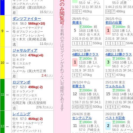
55.0 Ｍ．デム
55.0 武豊
の
の
(キングカメハメハ)
1:32.7 (0.1)
3F:32.6
1:44.2 (0.5)
3F:33.
横山武史 (栗)須貝尚介
み
み
492kg
486kg
10
6
18
17
15.5
(7人)
差
閲
閲
覧
覧
ダンツファイター
26/4/5 中山
26/1/5 中山
可
可
美浦Ｓ
初日の出賞
牡4 56.0
566kg(+10)
※
※
芝2000m
稍
芝2000m
良
父:ニューイヤーズデイ
5
1
有
有
16頭 11番 9人
12頭 1番 1人
9
母:ダブルファンタジー
料
料
58.0 佐々木大
57.0 佐々木
(ジャイアントレッカー)
の
の
2:01.9 (0.4)
3F:35.8
2:01.6
3F:34.6
佐々木大 (美)蛯名正義
方
方
556kg
564
1
1
1
1
1
1
1
1
11.0
(4人)
逃
は
は
ロ
ロ
ジャサルディア
26/4/12 阪神
26/2/15 東京
グ
グ
4歳以上2勝クラス
4歳以上2勝クラス
牝4 54.0
476kg(+6)
イ
イ
芝1600m
良
芝1600m
良
ン
ン
父:キズナ
1
3
が
が
11頭 2番 1人
14頭 10番 1人
10
母:ミスエルテ
さ
さ
56.0 ルメール
56.0 キング
(Frankel)
れ
れ
1:31.9
3F:33.5
1:32.8 (0.2)
3F:34.
ルメール (美)大竹正博
て
て
470kg
470kg
6
5
5
5
2.4
(1人)
差
な
な
い
い
ロジマンボ
26/1/24 中山
25/11/30 東京
可
可
初富士Ｓ
ウェルカムＳ
牡7 52.0
498kg(-2)
能
能
芝2000m
良
芝2000m
良
性
性
父:ドゥラメンテ
12
15
18頭 5番 18人
16頭 14番 14
11
が
が
母:ロジプリンセス
あ
あ
52.0 江田照男
58.0 岩田康
(ディープインパクト)
り
り
1:59.7 (0.5)
3F:34.1
2:00.2 (2.6)
3F:36.
松岡正海 (美)古賀慎明
ま
ま
500kg
490kg
16
16
17
15
6
6
4
276.7
(16人)
追
す
す
レイニング
26/4/26 京都
26/2/22 東京
センテニアル
ベストＲ記念
牡4 57.0
464kg(-2)
芝1800m
良
芝2000m
良
父:サートゥルナーリア
11
2
18頭 11番 2人
14頭 3番 2人
12
母:クルミナル
57.0 戸崎圭太
56.0 ルメー
(ディープインパクト)