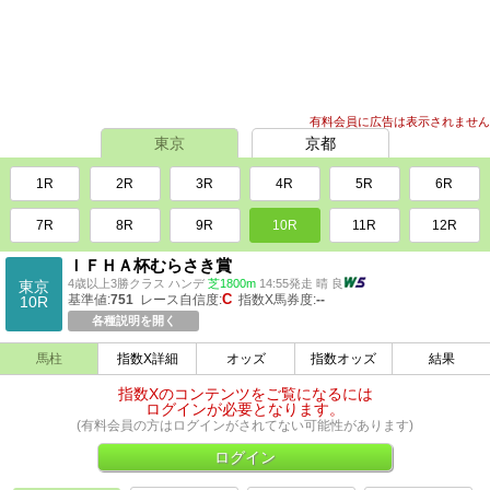
有料会員に広告は表示されません
東京
京都
1R
2R
3R
4R
5R
6R
7R
8R
9R
10R
11R
12R
ＩＦＨＡ杯むらさき賞
4歳以上3勝クラス ハンデ
芝1800m
14:55発走 晴 良
東京
C
基準値:
751
レース自信度:
指数X馬券度:
--
10R
各種説明を開く
馬柱
指数X詳細
オッズ
指数オッズ
結果
指数Xのコンテンツをご覧になるには
ログインが必要となります。
(有料会員の方はログインがされてない可能性があります)
ログイン