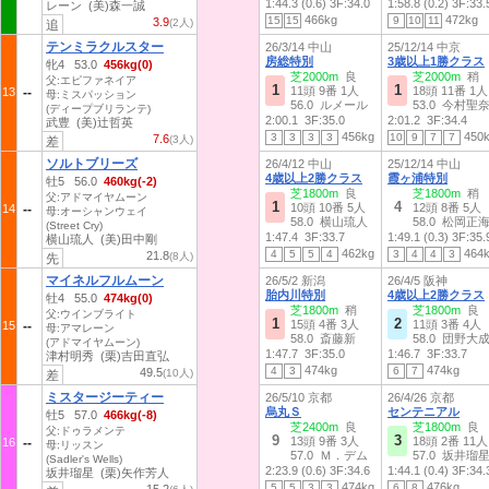
1:44.3 (0.6)
3F:34.0
1:58.8 (0.2)
3F:33.
レーン (美)森一誠
466kg
472kg
15
15
9
10
11
3.9
(2人)
追
テンミラクルスター
26/3/14 中山
25/12/14 中京
房総特別
3歳以上1勝クラス
牝4 53.0
456kg(0)
芝2000m
良
芝2000m
稍
父:エピファネイア
1
1
11頭 9番 1人
18頭 11番 1人
13
母:ミスパッション
56.0 ルメール
53.0 今村聖
(ディープブリランテ)
2:00.1
3F:35.0
2:01.2
3F:34.4
武豊 (美)辻哲英
456kg
450
3
3
3
3
10
9
7
7
7.6
(3人)
差
ソルトブリーズ
26/4/12 中山
25/12/14 中山
4歳以上2勝クラス
霞ヶ浦特別
牡5 56.0
460kg(-2)
芝1800m
良
芝1800m
稍
父:アドマイヤムーン
1
4
10頭 10番 5人
12頭 8番 5人
14
母:オーシャンウェイ
58.0 横山琉人
58.0 松岡正
(Street Cry)
1:47.4
3F:33.7
1:49.1 (0.3)
3F:35.
横山琉人 (美)田中剛
462kg
464
4
5
5
4
3
4
4
3
21.8
(8人)
先
マイネルフルムーン
26/5/2 新潟
26/4/5 阪神
胎内川特別
4歳以上2勝クラス
牡4 55.0
474kg(0)
芝1800m
稍
芝1800m
良
父:ウインブライト
1
2
15頭 4番 3人
11頭 3番 4人
15
母:アマレーン
58.0 斎藤新
58.0 団野大
(アドマイヤムーン)
1:47.7
3F:35.0
1:46.7
3F:33.7
津村明秀 (栗)吉田直弘
474kg
474kg
4
3
6
7
49.5
(10人)
差
ミスタージーティー
26/5/10 京都
26/4/26 京都
烏丸Ｓ
センテニアル
牡5 57.0
466kg(-8)
芝2400m
良
芝1800m
良
父:ドゥラメンテ
9
3
13頭 9番 3人
18頭 2番 11人
16
母:リッスン
57.0 Ｍ．デム
57.0 坂井瑠
(Sadler's Wells)
2:23.9 (0.6)
3F:34.6
1:44.1 (0.4)
3F:34.
坂井瑠星 (栗)矢作芳人
474kg
476kg
5
5
3
3
6
8