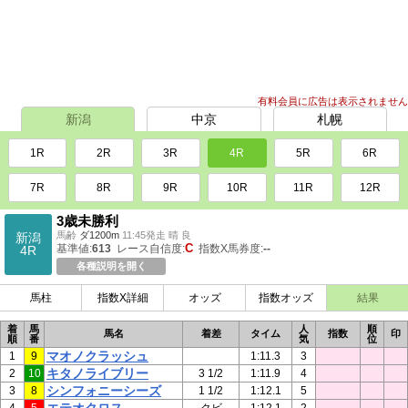
有料会員に広告は表示されません
新潟
中京
札幌
1R
2R
3R
4R
5R
6R
7R
8R
9R
10R
11R
12R
3歳未勝利
馬齢
ダ1200m
11:45発走 晴 良
新潟
C
基準値:
613
レース自信度:
指数X馬券度:
--
4R
各種説明を開く
馬柱
指数X詳細
オッズ
指数オッズ
結果
着
馬
人
順
馬名
着差
タイム
指数
印
順
番
気
位
マオノクラッシュ
1
9
1:11.3
3
キタノライブリー
2
10
3 1/2
1:11.9
4
シンフォニーシーズ
3
8
1 1/2
1:12.1
5