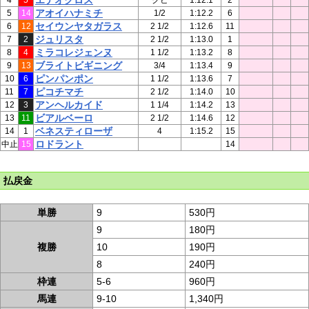
エテオクロス
4
5
クビ
1:12.1
2
アオイハナミチ
5
14
1/2
1:12.2
6
セイウンヤタガラス
6
12
2 1/2
1:12.6
11
ジュリスタ
7
2
2 1/2
1:13.0
1
ミラコレジェンヌ
8
4
1 1/2
1:13.2
8
ブライトビギニング
9
13
3/4
1:13.4
9
ピンパンポン
10
6
1 1/2
1:13.6
7
ピコチマチ
11
7
2 1/2
1:14.0
10
アンヘルカイド
12
3
1 1/4
1:14.2
13
ビアルベーロ
13
11
2 1/2
1:14.6
12
ベネスティローザ
14
1
4
1:15.2
15
ロドラント
中止
15
14
払戻金
単勝
9
530円
9
180円
複勝
10
190円
8
240円
枠連
5-6
960円
馬連
9-10
1,340円