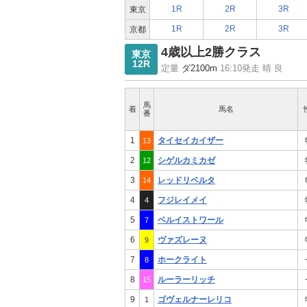
1R
2R
3R
東京
1R
2R
3R
京都
4歳以上2勝クラス
東京
12R
定量
ダ2100m
16:10発走 晴 良
馬
着
馬名
番
1
タイセイカイザー
13
2
シゲルカミカゼ
12
3
レッドリベルタ
14
4
フジレイメイ
4
5
ベルイストワール
7
6
ヴァズレーヌ
9
7
ホークライト
8
8
ルーラーリッチ
15
9
ゴヴェルナーレリコ
1