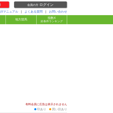
録
ログイン
会員の方
数Xマニュアル
|
よくある質問
|
お問い合わせ
指数X
地方競馬
好条件ランキング
有料会員に広告は表示されません
印あり
買い目あり