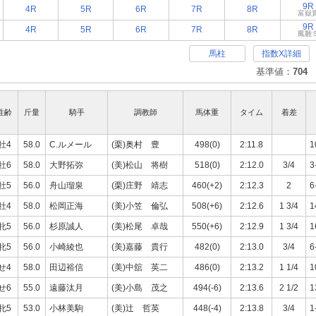
9R
4R
5R
6R
7R
8R
富嶽
9R
4R
5R
6R
7R
8R
鳳雛
馬柱
指数X詳細
基準値：
704
性齢
斤量
騎手
調教師
馬体重
タイム
着差
牡4
58.0
C.ルメール
(栗)奥村 豊
498(0)
2:11.8
1
牡6
58.0
大野拓弥
(美)松山 将樹
518(0)
2:12.0
3/4
3
牡5
56.0
舟山瑠泉
(栗)庄野 靖志
460(+2)
2:12.3
2
6
牡4
58.0
松岡正海
(美)小笠 倫弘
508(+6)
2:12.6
1 3/4
1
牝5
56.0
杉原誠人
(美)松尾 卓哉
550(+6)
2:12.9
1 3/4
1
牝5
56.0
小崎綾也
(美)嘉藤 貴行
482(0)
2:13.0
3/4
6
せ4
58.0
田辺裕信
(美)中舘 英二
486(0)
2:13.2
1 1/4
1
せ6
55.0
遠藤汰月
(美)小島 茂之
494(-6)
2:13.6
2 1/2
1
牝5
53.0
小林美駒
(美)辻 哲英
448(-4)
2:13.8
3/4
1