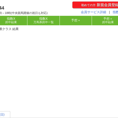
新規会員登
初めての方
44
会員サービス詳細
|
指
時～18時(中央競馬開催の祝日も対応)
指数X
指数X
予想＋
予想＋
的中結果
万馬券的中一覧
的中結果
2勝クラス 結果
(日)