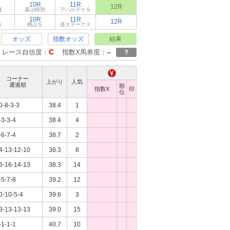
10R
11R
12R
賞
葉山特別
アハルテケＳ
10R
11R
12R
Ｓ
桃山Ｓ
葵ステークス
オッズ
指数オッズ
結果
C
レース自信度：
指数X馬券度：
--
？
コーナー
上がり
人気
通過順
順
指数X
印
位
0-8-3-3
38.4
1
-3-3-4
38.4
4
-6-7-4
38.7
2
4-13-12-10
38.3
8
6-16-14-13
38.3
14
-5-7-8
39.2
12
0-10-5-4
39.6
3
3-13-13-13
39.0
15
-1-1-1
40.7
10