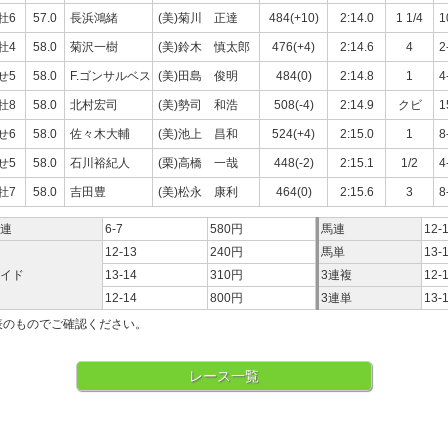
牡6
57.0
長浜鴻緒
(美)菊川 正達
484(+10)
2:14.0
1 1/4
1
牡4
58.0
菊沢一樹
(美)鈴木 慎太郎
476(+4)
2:14.6
4
2
せ5
58.0
F.ゴンサルベス
(美)田島 俊明
484(0)
2:14.8
1
4
牡8
58.0
北村宏司
(美)勢司 和浩
508(-4)
2:14.9
クビ
1
せ6
58.0
佐々木大輔
(美)池上 昌和
524(+4)
2:15.0
1
8
せ5
58.0
石川裕紀人
(栗)高橋 一哉
448(-2)
2:15.1
1/2
4
牡7
58.0
吉田豊
(美)松永 康利
464(0)
2:15.6
3
8
連
6-7
580円
馬連
12-
12-13
240円
馬単
13-
イド
13-14
310円
3連複
12-
12-14
800円
3連単
13-
表のものでご確認ください。
レース一覧