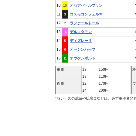
10
オセアバトルプラン
10
11
コスモコンフェルマ
3
12
ラファールドール
2
13
デルマタモン
16
14
ディズレーリ
5
15
オーシンハーフ
6
16
オウケンボルト
11
単勝
13
150円
枠
13
110円
複勝
12
170円
ワ
14
200円
*各レースの成績や払戻金などは、必ず主催者発