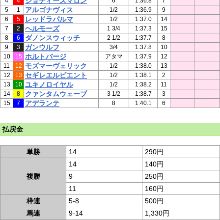
ジョディーズマロン
4
4
6
1:36.8
7
アルゴナヴィス
5
1
1/2
1:36.9
9
レッドラパルマ
6
5
1/2
1:37.0
14
ヘルモーズ
7
2
1 3/4
1:37.3
15
ダノンスウィッチ
8
6
2 1/2
1:37.7
8
ガンウルフ
9
3
3/4
1:37.8
10
ホルトバージ
10
15
アタマ
1:37.9
12
モズマーヴェリック
11
12
1/2
1:38.0
13
セギレエルビエント
12
13
1/2
1:38.1
2
ユキノロイヤル
13
10
1/2
1:38.2
11
クァンタムウェーブ
14
8
3 1/2
1:38.7
3
アデランテ
15
7
8
1:40.1
6
払戻金
単勝
14
290円
14
140円
複勝
9
250円
11
160円
枠連
5-8
500円
馬連
9-14
1,330円