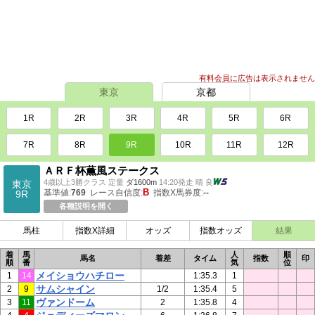
有料会員に広告は表示されません
東京
京都
1R
2R
3R
4R
5R
6R
7R
8R
9R
10R
11R
12R
ＡＲＦ杯薫風ステークス
4歳以上3勝クラス 定量
ダ1600m
14:20発走 晴 良
東京
B
基準値:
769
レース自信度:
指数X馬券度:
--
9R
各種説明を開く
馬柱
指数X詳細
オッズ
指数オッズ
結果
着
馬
人
順
馬名
着差
タイム
指数
印
順
番
気
位
メイショウハチロー
1
14
1:35.3
1
サムシャイン
2
9
1/2
1:35.4
5
ヴァンドーム
3
11
2
1:35.8
4