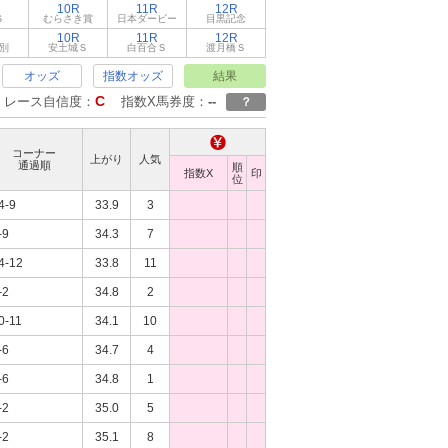
10R
11R
12R
Ｓ
むらさき賞
日本ダービー
目黒記念
10R
11R
12R
別
安土城Ｓ
白百合Ｓ
渡月橋Ｓ
オッズ
指数オッズ
結果
C
レース自信度：
指数X馬券度：
--
？
コーナー
上がり
人気
通過順
順
指数X
印
位
4-9
33.9
3
-9
34.3
7
4-12
33.8
11
-2
34.8
2
0-11
34.1
10
-6
34.7
4
-6
34.8
1
-2
35.0
5
-2
35.1
8