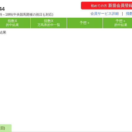
新規会員登
初めての方
44
会員サービス詳細
|
指
時～18時(中央競馬開催の祝日も対応)
指数X
指数X
予想＋
予想＋
的中結果
万馬券的中一覧
的中結果
 結果
(日)