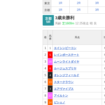
1R
2R
3R
東京
1R
2R
3R
京都
3歳未勝利
京都
5R
馬齢
芝1600m
12:25発走 晴 良
馬
着
馬名
番
1
エイシンビーコン
1
2
レインボーステート
5
3
ムーンライトダイヤ
18
4
ルージュスプリヤ
6
5
オレンジフィールド
4
6
スタークラウン
13
7
エアヴァイブス
3
8
アイルトン
17
9
ビシェノ
14