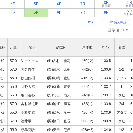
8R
9R
4R
5R
6R
7R
青嵐賞
薫風
9R
4R
5R
6R
7R
8R
與杼特
馬柱
指数X詳細
基準値：
639
性齢
斤量
騎手
調教師
馬体重
タイム
着差
牡3
57.0
M.デムーロ
(栗)吉村 圭司
460(-2)
1:33.5
1
牡3
57.0
国分優作
(栗)茶木 太樹
442(0)
1:33.6
1/2
9
牝3
55.0
秋山稔樹
(栗)河嶋 宏樹
416(-2)
1:33.6
アタマ
1
牝3
55.0
団野大成
(栗)斉藤 崇史
444(--)
1:33.7
1
3
牝3
55.0
亀田温心
(栗)北出 成人
462(0)
1:33.7
クビ
1
牡3
57.0
吉村誠之助
(栗)池江 泰寿
456(--)
1:33.8
3/4
6
牝3
55.0
高杉吏麒
(栗)福永 祐一
426(-4)
1:33.9
アタマ
6
牡3
57.0
酒井学
(栗)橋田 宜長
506(-2)
1:33.9
クビ
3
牝3
55.0
鮫島克駿
(栗)安田 翔伍
428(+2)
1:34.0
1/2
3