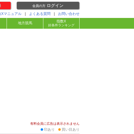
録
ログイン
会員の方
数Xマニュアル
|
よくある質問
|
お問い合わせ
指数X
地方競馬
好条件ランキング
有料会員に広告は表示されません
印あり
買い目あり