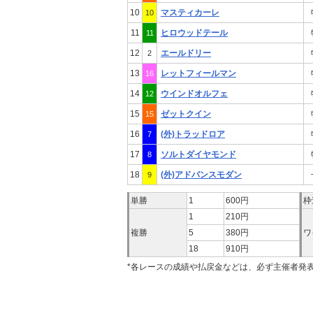
10
マスティカーレ
10
11
ヒロウッドテール
11
12
エールドリー
2
13
レットフィールマン
16
14
ウインドオルフェ
12
15
ゼットクイン
15
16
(外)トラッドロア
7
17
ソルトダイヤモンド
8
18
(外)アドバンスモダン
9
単勝
1
600円
枠
1
210円
複勝
5
380円
ワ
18
910円
*各レースの成績や払戻金などは、必ず主催者発