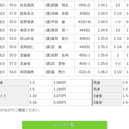
牝3
55.0
松若風馬
(栗)西園 翔太
454(-2)
1:34.1
1/2
2
牡3
57.0
鮫島良太
(栗)河嶋 宏樹
458(0)
1:34.5
2 1/2
1
牝3
55.0
荻野琢真
(栗)平田 修
410(+4)
1:34.5
ハナ
8
牝3
55.0
角田大和
(栗)角田 晃一
464(0)
1:34.6
1/2
1
牝3
53.0
田山旺佑
(栗)森田 直行
408(0)
1:35.0
2 1/2
1
牝3
55.0
長岡禎仁
(栗)宮 徹
440(0)
1:35.2
1 1/4
1
牝3
55.0
斎藤新
(栗)高野 友和
450(--)
1:35.6
2
1
牡3
57.0
高倉稜
(栗)武 英智
464(--)
1:35.6
クビ
1
せ3
54.0
和田陽希
(栗)森 秀行
432(-4)
1:36.2
3 1/2
1
連
1-3
1,560円
馬連
1-5
1-5
1,180円
馬単
1-5
イド
1-18
3,070円
3連複
1-5
5-18
5,390円
3連単
1-5
表のものでご確認ください。
レース一覧