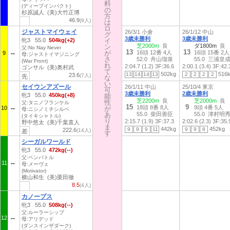
料
料
(ディープインパクト)
の
の
杉原誠人 (美)大竹正博
方
方
46.9
(9人)
は
は
ロ
ロ
ジャストマイウェイ
26/3/1 小倉
26/1/12 中山
グ
グ
3歳未勝利
3歳未勝利
牝3 55.0
504kg(+2)
イ
イ
芝2000m
良
ダ1800m
良
ン
ン
父:No Nay Never
13
13
が
が
16頭 12番 4人
16頭 15番 2人
9
母:ジャストイマジニング
さ
さ
52.0 舟山瑠泉
55.0 三浦皇
(War Front)
れ
れ
2:04.7 (1.2)
3F:36.6
2:00.1 (3.4)
3F:42.
ゴンサル (美)奥村武
て
て
502kg
516
13
14
14
13
2
2
2
2
23.6
(7人)
先
な
な
い
い
セイウンアズール
26/1/11 中山
25/10/4 東京
可
可
3歳未勝利
2歳未勝利
牝3 55.0
450kg(+8)
能
能
芝2200m
良
芝2000m
良
性
性
父:タニノフランケル
15
9
18頭 8番 8人
9頭 4番 5人
10
が
が
母:ニシノミチシルベ
あ
あ
55.0 柴田善臣
55.0 津村明
(タイキシャトル)
り
り
2:15.7 (1.9)
3F:37.3
2:02.6 (2.3)
3F:35.
野中悠太 (美)千葉直人
ま
ま
442kg
452kg
9
9
9
11
9
9
8
222.6
(14人)
差
す
す
シーガルワールド
牝3 55.0
472kg(--)
父:ベンバトル
11
母:メーヴェ
(Motivator)
横山和生 (美)栗田徹
8.5
(4人)
カノープス
牝3 55.0
508kg(--)
父:ルーラーシップ
12
母:アリデッド
(ダンスインザダーク)