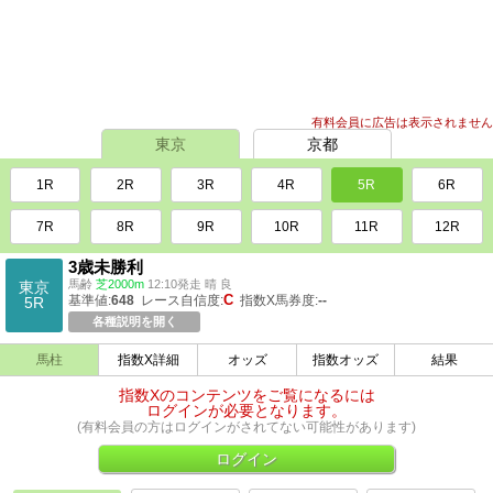
有料会員に広告は表示されません
東京
京都
1R
2R
3R
4R
5R
6R
7R
8R
9R
10R
11R
12R
3歳未勝利
馬齢
芝2000m
12:10発走 晴 良
東京
C
基準値:
648
レース自信度:
指数X馬券度:
--
5R
各種説明を開く
馬柱
指数X詳細
オッズ
指数オッズ
結果
指数Xのコンテンツをご覧になるには
ログインが必要となります。
(有料会員の方はログインがされてない可能性があります)
ログイン