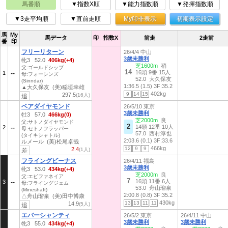
馬番順
▼指数X順
▼能力指数順
▼発揮指数順
▼3走平均順
▼直前走順
My印非表示
初期表示設定
馬
My
馬データ
印
指数X
前走
2走前
番
印
フリーリターン
26/4/4 中山
3歳未勝利
牝3 52.0
406kg(+4)
芝1600m
稍
父:ゴールドシップ
14
16頭 9番 15人
1
母:フォーシンズ
52.0 大久保友
(Sinndar)
1:36.5 (1.5)
3F:35.2
▲大久保友 (美)稲垣幸雄
402kg
9
14
15
297.5
(16人)
追
ベアダイヤモンド
26/5/10 東京
3歳未勝利
牡3 57.0
466kg(0)
芝2000m
良
父:サトノダイヤモンド
2
14頭 12番 10人
2
母:セトノフラッパー
57.0 西村淳也
(タイキシャトル)
2:03.6 (0.1)
3F:33.6
ルメール (美)松尾卓哉
466kg
12
9
9
2.4
(1人)
差
フライングビーナス
26/4/11 福島
3歳未勝利
牝3 53.0
434kg(+4)
芝2000m
良
父:エピファネイア
7
16頭 11番 6人
3
母:フライングジェム
53.0 舟山瑠泉
(Mineshaft)
2:00.8 (0.8)
3F:35.2
△舟山瑠泉 (美)田中博康
430kg
13
13
11
11
14.9
(5人)
追
エバーシャンティ
26/5/2 東京
26/4/11 中山
3歳未勝利
3歳未勝利
牝3 55.0
434kg(+4)