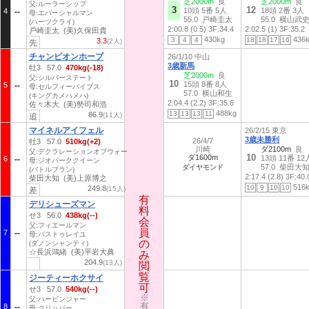
芝2000m
良
芝2000m
良
父:ルーラーシップ
3
12
10頭 5番 5人
18頭 2番 3人
4
母:エバーシャルマン
55.0 戸崎圭太
55.0 横山武
(ハーツクライ)
2:00.8 (0.5)
3F:34.4
2:02.5 (1)
3F:35.2
戸崎圭太 (美)久保田貴
430kg
436
3
4
4
18
18
17
16
3.3
(2人)
先
チャンピオンホープ
26/1/10 中山
3歳新馬
牡3 57.0
470kg(-18)
芝2000m
良
父:シルバーステート
10
15頭 8番 8人
5
母:セルフィーバイブス
57.0 横山和生
(キングカメハメハ)
2:04.4 (2.2)
3F:35.6
佐々木大 (美)勢司和浩
488kg
13
13
13
11
86.9
(11人)
追
マイネルアイフェル
26/2/15 東京
3歳未勝利
26/4/7
牡3 57.0
510kg(+2)
川崎
ダ2100m
良
父:デクラレーションオブウォー
10
ダ1600m
13頭 11番 12
6
母:ジオパーククイーン
57.0 柴田大
ダイヤモンド
(バトルプラン)
2:17.4 (2.8)
3F:40.
柴田大知 (美)上原博之
516
10
9
10
10
249.8
(15人)
差
有
有
デリシューズマン
料
料
せ3 56.0
438kg(--)
会
会
父:フィエールマン
員
員
7
母:パストゥレイユ
の
の
(ダノンシャンティ)
☆長浜鴻緒 (美)平岩大典
み
み
204.9
(13人)
閲
閲
覧
覧
ジーティーホクサイ
可
可
せ3 57.0
540kg(--)
※
※
父:ハービンジャー
有
有
8
母:クリッパー