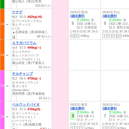
横山琉人 (美)辻哲英
153.0
(12人)
ケナゲ
26/5/10 新潟
26/4/19 中山
3歳未勝利
3歳未勝利
牝3 52.0
442kg(+6)
芝1800m
良
芝2000m
良
父:アニマルキングダム
5
5
16頭 14番 6人
16頭 2番 13人
13
母:レディバゴ
52.0 石神深道
55.0 柴田大
(バゴ)
1:49.9 (0.8)
3F:34.0
2:01.0 (0.6)
3F:34.
▲石神深道 (美)和田雄二
436kg
440
12
11
9
9
9
10
69.3
(10人)
追
エラガバリウム
せ3 57.0
444kg(--)
父:レイデオロ
14
母:レッドオリヴィア
(ジャングルポケット)
横山武史 (美)千葉直人
32.7
(8人)
チルチャンプ
牝3 55.0
470kg(--)
父:キタサンブラック
15
母:ダンダラ
(Dandy Man)
津村明秀 (美)手塚貴徳
15.1
(6人)
ベルウッドバイオ
26/5/10 東京
26/4/18 中山
3歳未勝利
3歳未勝利
牡3 57.0
476kg(0)
芝2000m
良
芝1600m
良
父:ダノンスマッシュ
3
7
14頭 6番 4人
16頭 16番 3人
16
母:コウエイオトメ
57.0 ディー
57.0 ディー
(ハーツクライ)
2:03.7 (0.2)
3F:33.9
1:34.9 (0.7)
3F:34.
ディー (美)高橋文雅
476kg
476kg
5
5
5
12
11
11
6.6
(3人)