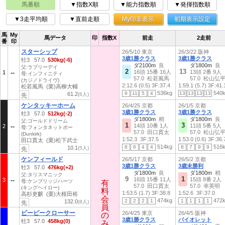
馬番順
▼指数X順
▼能力指数順
▼発揮指数順
▼3走平均順
▼直前走順
My印非表示
初期表示設定
馬
My
馬データ
印
指数X
前走
2走前
番
印
スターシップ
26/5/10 東京
26/3/22 阪神
3歳1勝クラス
3歳1勝クラス
牡3 57.0
530kg(-6)
ダ2100m
良
ダ1800m
良
父:ラブリーデイ
2
13
16頭 15番 16人
13頭 2番 9人
1
母:インフィニティ
57.0 松若風馬
57.0 松山弘
(カジノドライヴ)
2:12.6 (0.5)
3F:37.4
1:59.1 (5.7)
3F:41.
松若風馬 (栗)高柳大輔
536kg
540
9
11
5
4
13
13
13
13
61.2
(6人)
先
ケンタッキーホーム
26/4/25 京都
26/1/5 京都
3歳1勝クラス
3歳1勝クラス
牡3 57.0
512kg(-2)
ダ1800m
稍
ダ1800m
良
父:ゴールドドリーム
1
3
14頭 10番 1人
11頭 5番 5人
2
母:フォンタネットポー
57.0 田口貫太
57.0 松山弘
(Dunkirk)
1:52.3
3F:37.5
1:53.0 (0.6)
3F:36.
田口貫太 (栗)松下武士
514kg
516
8
6
4
4
8
7
9
9
10.1
(5人)
先
ケンフィールド
26/5/17 京都
26/5/2 京都
3歳1勝クラス
3歳未勝利
牡3 57.0
476kg(+2)
ダ1800m
良
ダ1800m
稍
父:タリスマニック
9
1
16頭 15番 11人
15頭 8番 2人
3
母:ケンブリッジハーツ
有
有
57.0 田口貫太
57.0 幸英明
(キングヘイロー)
料
料
1:53.5 (1.7)
3F:38.8
1:52.6
3F:37.0
高杉吏麒 (栗)大根田裕
会
会
474kg
472
2
2
2
1
1
1
1
1
132.0
(8人)
先
員
員
ビービークローサー
26/4/25 東京
26/4/5 阪神
の
の
3歳1勝クラス
バイオレット
牡3 57.0
458kg(0)
み
み