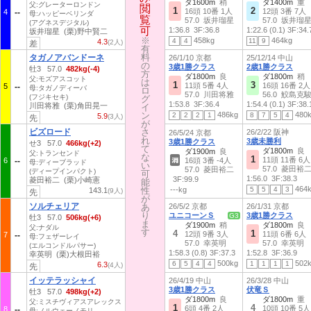
ダ1600m
稍
ダ1400m
重
父:グレーターロンドン
閲
閲
1
2
16頭 10番 1人
12頭 3番 7人
4
母:ハッピーベリンダ
覧
覧
57.0 坂井瑠星
57.0 坂井瑠
(アグネスデジタル)
可
可
1:36.8
3F:36.8
1:22.6 (0.1)
3F:34.
坂井瑠星 (栗)野中賢二
※
※
458kg
464kg
4
4
11
9
4.3
(2人)
差
有
有
料
料
タガノアバンドーネ
26/1/10 京都
25/12/14 中山
の
の
3歳1勝クラス
2歳1勝クラス
牡3 57.0
482kg(-4)
方
方
ダ1800m
良
ダ1800m
稍
父:モズアスコット
は
は
1
3
11頭 5番 4人
16頭 16番 2人
5
母:タガノディーバ
ロ
ロ
57.0 川田将雅
56.0 鮫島克
(フジキセキ)
グ
グ
1:53.8
3F:36.4
1:54.4 (0.1)
3F:38.
川田将雅 (栗)角田晃一
イ
イ
ン
ン
486kg
480
2
2
2
1
8
7
5
4
5.9
(3人)
先
が
が
ビズロード
さ
さ
26/2/22 阪神
26/5/24 京都
れ
れ
3歳未勝利
3歳1勝クラス
せ3 57.0
466kg(+2)
て
て
ダ1800m
良
ダ1900m
良
父:トランセンド
な
な
1
11頭 11番 6人
6
16頭 3番 -4人
母:ディーブラッド
い
い
57.0 菱田裕
57.0 菱田裕二
(ディープインパクト)
可
可
1:56.0
3F:38.3
3F:99.9
菱田裕二 (栗)小崎憲
能
能
464
性
性
---kg
5
5
4
3
143.1
(9人)
先
が
が
ソルチェリア
あ
あ
26/5/2 京都
26/1/31 京都
り
り
ユニコーンＳ
3歳1勝クラス
G3
牡3 57.0
506kg(+6)
ま
ま
ダ1900m
稍
ダ1800m
良
父:ナダル
す
す
4
1
12頭 9番 3人
11頭 6番 6人
7
母:フェザーレイ
57.0 幸英明
57.0 幸英明
(エルコンドルパサー)
1:58.3 (0.8)
3F:37.3
1:52.8
3F:36.9
幸英明 (栗)大根田裕
500kg
502
6
5
4
4
1
1
1
1
6.3
(4人)
先
イッテラッシャイ
26/4/19 中山
26/3/28 中山
3歳1勝クラス
伏竜Ｓ
牡3 57.0
498kg(+2)
ダ1800m
良
ダ1800m
重
父:ミスチヴィアスアレックス
1
4
6頭 4番 2人
10頭 10番 5人
8
母:ノルウェーノモリ