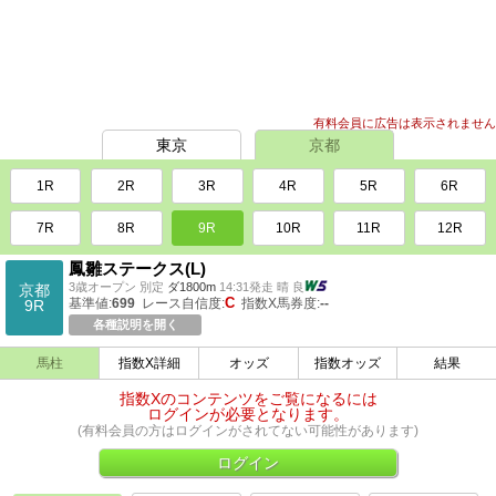
有料会員に広告は表示されません
東京
京都
1R
2R
3R
4R
5R
6R
7R
8R
9R
10R
11R
12R
鳳雛ステークス
(L)
3歳オープン 別定
ダ1800m
14:31発走 晴 良
京都
C
基準値:
699
レース自信度:
指数X馬券度:
--
9R
各種説明を開く
馬柱
指数X詳細
オッズ
指数オッズ
結果
指数Xのコンテンツをご覧になるには
ログインが必要となります。
(有料会員の方はログインがされてない可能性があります)
ログイン