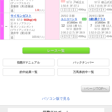
57.0 戸崎圭太
57.0 横山武
(ディープスカイ)
1:50.8
3F:37.1
1:51.7 (0.8)
3F:37.
斎藤新 (美)斎藤誠
496kg
498
1
1
1
1
4
4
4
4
1.8
(1人)
逃
サイモンゼスト
26/5/2 京都
26/4/11 阪神
ユニコーンＳ
3歳1勝クラス
G3
牡3 57.0
502kg(+4)
ダ1900m
稍
ダ1800m
重
父:サトノアラジン
12
7
12頭 1番 9人
12頭 7番 12人
9
母:ダノンエレガント
57.0 酒井学
57.0 酒井学
(ブライアンズタイム)
2:00.2 (2.7)
3F:38.9
1:52.0 (2)
3F:38.3
酒井学 (栗)谷潔
498kg
494
6
5
7
11
2
2
2
2
103.6
(7人)
追
レース一覧
指数Xマニュアル
バックナンバー
的中結果一覧
万馬券的中一覧
↑ページTOPへ
パソコン版で見る