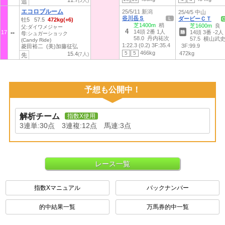
11.7
(5人)
追
エコロブルーム
25/5/11 新潟
25/4/5 中山
谷川岳Ｓ
L
ダービーＣＴ
牡5 57.5
472kg(+6)
芝1400m
稍
芝1600m
良
父:ダイワメジャー
4
14頭 2番 1人
17
14頭 3番 -2人
母:シュガーショック
58.0 丹内祐次
57.5 横山武
(Candy Ride)
1:22.3 (0.2)
3F:35.4
3F:99.9
菱田裕二 (美)加藤征弘
466kg
5
5
472kg
15.4
(7人)
先
予想も公開中！
解析チーム
指数X使用
3連単:30点 3連複:12点 馬連:3点
レース一覧
指数Xマニュアル
バックナンバー
的中結果一覧
万馬券的中一覧