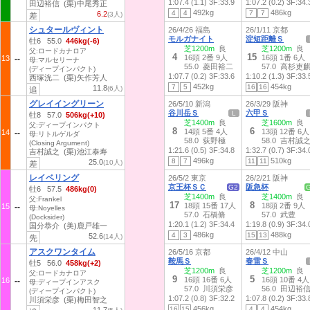
1:07.4 (1.1)
3F:33.9
1:07.2 (0.2)
3F:34.
田辺裕信 (栗)中尾秀正
492kg
486kg
4
4
7
7
6.2
(3人)
差
シュタールヴィント
26/4/26 福島
26/1/11 京都
モルガナイト
淀短距離Ｓ
牡6 55.0
446kg(-6)
芝1200m
良
芝1200m
良
父:ロードカナロア
4
15
16頭 2番 9人
16頭 1番 6人
13
母:マルセリーナ
55.0 菱田裕二
57.0 高杉吏
(ディープインパクト)
1:07.7 (0.2)
3F:33.6
1:10.2 (1.3)
3F:33.
西塚洸二 (栗)矢作芳人
452kg
454kg
7
5
16
16
11.8
(6人)
追
グレイイングリーン
26/5/10 新潟
26/3/29 阪神
谷川岳Ｓ
六甲Ｓ
L
牡8 57.0
506kg(+10)
芝1400m
良
芝1600m
良
父:ディープインパクト
8
6
14頭 5番 4人
13頭 12番 6人
14
母:リトルゲルダ
58.0 荻野極
58.0 吉村誠
(Closing Argument)
1:21.6 (0.5)
3F:34.8
1:32.7 (0.7)
3F:34.
吉村誠之 (栗)池江泰寿
496kg
510kg
8
7
11
11
25.0
(10人)
差
レイベリング
26/5/2 東京
26/2/21 阪神
京王杯ＳＣ
阪急杯
G2
牡6 57.5
486kg(0)
芝1400m
良
芝1400m
良
父:Frankel
17
8
18頭 15番 17人
18頭 2番 9人
15
母:Noyelles
57.0 石橋脩
57.0 武豊
(Docksider)
1:20.1 (1.2)
3F:34.4
1:19.8 (0.9)
3F:34.
国分恭介 (美)鹿戸雄一
486kg
488kg
4
3
15
13
52.6
(14人)
先
アスクワンタイム
26/5/16 京都
26/4/12 中山
鞍馬Ｓ
春雷Ｓ
牡5 56.0
458kg(+2)
芝1200m
良
芝1200m
良
父:ロードカナロア
9
5
16頭 16番 6人
16頭 10番 4人
16
母:ディープインアスク
57.0 川須栄彦
56.0 田辺裕
(ディープインパクト)
1:07.2 (0.8)
3F:32.2
1:07.8 (0.2)
3F:33.
川須栄彦 (栗)梅田智之
456kg
454kg
16
15
4
4