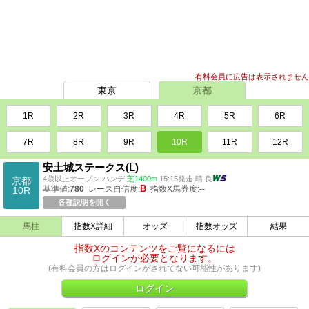
有料会員に広告は表示されません
東京
京都
1R
2R
3R
4R
5R
6R
7R
8R
9R
10R
11R
12R
安土城ステークス
(L)
4歳以上オープン ハンデ
芝1400m
15:15発走 晴 良
京都
B
基準値:
780
レース自信度:
指数X馬券度:
--
10R
各種説明を開く
馬柱
指数X詳細
オッズ
指数オッズ
結果
指数Xのコンテンツをご覧になるには
ログインが必要となります。
(有料会員の方はログインがされてない可能性があります)
ログイン