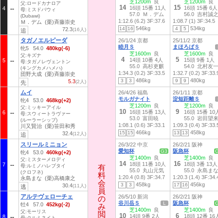
芝1200m
良
芝1200m
良
父:ロードカナロア
14
15
16頭 15番 11人
16頭 15番 6人
4
母:ミスドバウィ
57.0 Ｍ．デム
56.0 吉村誠
(Dubawi)
1:12.6 (6.2)
3F:37.6
1:08.7 (1)
3F:34.5
Ｍ．デム (栗)斉藤崇史
546kg
534kg
14
16
4
5
72.3
(16人)
追
タガノエルピーダ
26/1/24 京都
25/11/2 京都
睦月Ｓ
まほろばＳ
牝5 54.0
480kg(-6)
芝1600m
良
芝1600m
良
父:キズナ
4
5
14頭 10番 4人
15頭 9番 1人
5
母:タガノレヴェントン
55.0 高杉吏麒
54.0 北村友
(キングカメハメハ)
1:34.3 (0.2)
3F:33.5
1:32.7 (0.2)
3F:33.
団野大成 (栗)斉藤崇史
486kg
480kg
3
3
9
9
5.3
(2人)
先
ムイ
26/4/26 福島
26/1/11 京都
モルガナイト
淀短距離Ｓ
牝4 53.0
468kg(+2)
芝1200m
良
芝1200m
良
父:ミッキーアイル
10
9
16頭 15番 13人
16頭 15番 10
6
母:スウィートラヴァー
53.0 富田暁
55.0 岩田望
(ルーラーシップ)
1:08.1 (0.6)
3F:33.1
1:09.3 (0.4)
3F:33.
川又賢治 (栗)笹田和秀
466kg
458kg
15
15
13
13
32.4
(12人)
追
スリールミニョン
26/3/22 中京
26/2/21 阪神
愛知杯
阪急杯
G3
牝4 53.0
460kg(+2)
芝1400m
良
芝1400m
良
父:ミスターメロディ
14
16
18頭 11番 10人
18頭 3番 13人
7
母:ルミノハレブタイ
有
有
55.0 丸山元気
55.0 永島ま
(クロフネ)
料
料
1:20.4 (0.8)
3F:34.7
1:20.3 (1.4)
3F:34.
永島まな (栗)高橋康之
会
会
458kg
456kg
3
3
17
16
30.4
(11人)
逃
員
員
アルテヴェローチェ
26/5/10 新潟
26/2/21 阪神
の
の
谷川岳Ｓ
阪急杯
L
牡4 57.0
452kg(-2)
み
み
芝1400m
良
芝1400m
良
父:モーリス
閲
閲
10
6
14頭 9番 2人
18頭 12番 16
8
母:クルミネイト