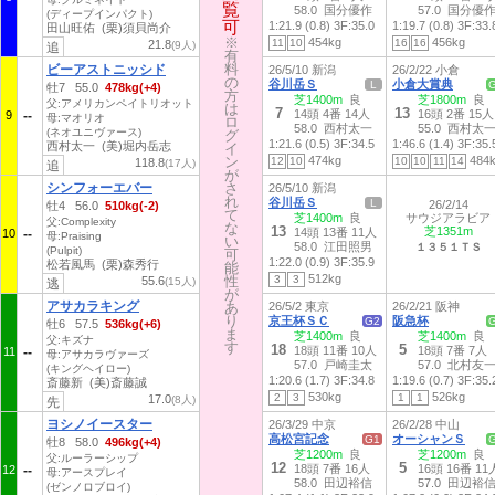
覧
覧
58.0 国分優作
57.0 国分優
(ディープインパクト)
可
可
1:21.9 (0.8)
3F:35.0
1:19.7 (0.8)
3F:33.
田山旺佑 (栗)須貝尚介
※
※
454kg
456kg
11
10
16
16
21.8
(9人)
追
有
有
料
料
ビーアストニッシド
26/5/10 新潟
26/2/22 小倉
の
の
谷川岳Ｓ
小倉大賞典
L
牡7 55.0
478kg(+4)
方
方
芝1400m
良
芝1800m
良
父:アメリカンペイトリオット
は
は
7
13
14頭 4番 14人
16頭 2番 15人
9
母:マオリオ
ロ
ロ
58.0 西村太一
55.0 西村太
(ネオユニヴァース)
グ
グ
1:21.6 (0.5)
3F:34.5
1:46.6 (1.4)
3F:35.
西村太一 (美)堀内岳志
イ
イ
ン
ン
474kg
484
12
10
10
10
11
14
118.8
(17人)
追
が
が
シンフォーエバー
さ
さ
26/5/10 新潟
れ
れ
谷川岳Ｓ
L
26/2/14
牡4 56.0
510kg(-2)
て
て
芝1400m
良
サウジアラビア
父:Complexity
な
な
13
芝1351m
14頭 13番 11人
10
母:Praising
い
い
58.0 江田照男
１３５１ＴＳ
(Pulpit)
可
可
1:22.0 (0.9)
3F:35.9
松若風馬 (栗)森秀行
能
能
512kg
性
性
3
3
55.6
(15人)
逃
が
が
アサカラキング
あ
あ
26/5/2 東京
26/2/21 阪神
り
り
京王杯ＳＣ
阪急杯
G2
牡6 57.5
536kg(+6)
ま
ま
芝1400m
良
芝1400m
良
父:キズナ
す
す
18
5
18頭 11番 10人
18頭 7番 7人
11
母:アサカラヴァーズ
57.0 戸崎圭太
57.0 北村友
(キングヘイロー)
1:20.6 (1.7)
3F:34.8
1:19.6 (0.7)
3F:35.
斎藤新 (美)斎藤誠
530kg
526kg
2
3
1
1
17.0
(8人)
先
ヨシノイースター
26/3/29 中京
26/2/28 中山
高松宮記念
オーシャンＳ
G1
牡8 58.0
496kg(+4)
芝1200m
良
芝1200m
良
父:ルーラーシップ
12
5
18頭 7番 16人
16頭 16番 11
12
母:アースプレイ
58.0 田辺裕信
57.0 田辺裕
(ゼンノロブロイ)