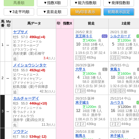
馬番順
▼指数X順
▼能力指数順
▼発揮指数順
▼3走平均順
▼直前走順
My印非表示
初期表示設定
馬
My
馬データ
印
指数X
前走
2走前
番
印
ヤブサメ
26/5/2 東京
26/2/1 京都
京王杯ＳＣ
シルクロード
G2
牡5 57.0
496kg(+4)
芝1400m
良
芝1200m
良
父:ファインニードル
10
5
18頭 18番 4人
18頭 11番 3人
1
母:ステラーホープ
57.0 武豊
57.0 武豊
(グラスワンダー)
1:19.6 (0.7)
3F:32.4
1:08.1 (0.1)
3F:32.
高杉吏麒 (栗)石橋守
492kg
502kg
17
15
12
11
3.4
(1人)
追
メイショウシンタケ
26/3/29 阪神
26/3/15 中山
六甲Ｓ
東風Ｓ
L
牡8 55.0
492kg(+8)
芝1600m
良
芝1600m
良
父:ワールドエース
4
10
13頭 3番 5人
16頭 14番 16
2
母:アドマイヤビアン
58.0 岩田望来
58.0 角田大
(アドマイヤコジーン)
1:32.5 (0.5)
3F:34.0
1:32.6 (0.6)
3F:33.
鮫島克駿 (栗)千田輝彦
484kg
488kg
7
10
15
13
15
42.3
(13人)
追
カルチャーデイ
26/3/15 阪神
25/12/14 中山
米子城Ｓ
カペラＳ
牝5 55.0
446kg(+10)
芝1200m
良
ダ1200m
稍
父:ファインニードル
12
16
16頭 7番 1人
16頭 12番 12
3
母:ラルティスタ
55.0 酒井学
55.0 柴田善
(マイネルラヴ)
1:08.4 (0.7)
3F:34.6
1:11.8 (3.2)
3F:38.
酒井学 (栗)四位洋文
436kg
444kg
2
2
2
2
11.3
(4人)
先
ソウテン
26/5/16 京都
26/3/15 阪神
鞍馬Ｓ
米子城Ｓ
牡7 56.0
534kg(-12)